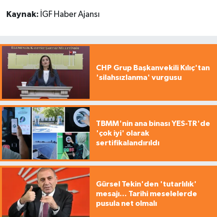
Kaynak:
İGF Haber Ajansı
CHP Grup Başkanvekili Kılıç'tan
'silahsızlanma' vurgusu
TBMM'nin ana binası YES-TR'de
'çok iyi' olarak
sertifikalandırıldı
Gürsel Tekin'den 'tutarlılık'
mesajı... Tarihi meselelerde
pusula net olmalı