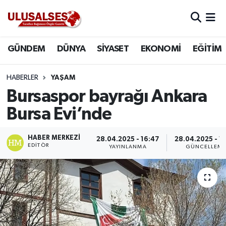
GÜNDEM
Hava Durumu
GÜNDEM
DÜNYA
SİYASET
EKONOMİ
EĞİTİM
DÜNYA
Trafik Durumu
HABERLER
YAŞAM
SİYASET
Süper Lig Puan Durumu ve Fikstür
Bursaspor bayrağı Ankara
Bursa Evi’nde
EKONOMİ
Tüm Manşetler
HABER MERKEZI
28.04.2025 - 16:47
28.04.2025 - 1
EĞİTİM
Son Dakika Haberleri
EDITÖR
YAYINLANMA
GÜNCELLEM
SAĞLIK
Haber Arşivi
MAGAZİN
SPOR