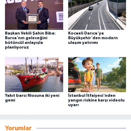
Başkan Vekili Şahin Biba:
Kocaeli Darıca'ya
Bursa'nın geleceğini
Büyükşehir'den modern
bütüncül anlayışla
ulaşım yatırımı
planlıyoruz
Yakıt barcı filosuna iki yeni
İstanbul İtfaiyesi'nden
gemi
yangın riskine karşı videolu
uyarı
Yorumlar