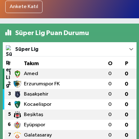
Ankete Katıl
Süper Lig Puan Durumu
Süper Lig
#
Takım
O
P
1
Amed
0
0
2
Erzurumspor FK
0
0
3
Başakşehir
0
0
4
Kocaelispor
0
0
5
Beşiktaş
0
0
6
Eyüpspor
0
0
7
Galatasaray
0
0