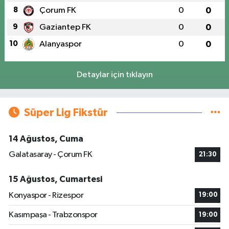
8
Çorum FK
0
0
9
Gaziantep FK
0
0
10
Alanyaspor
0
0
Detaylar için tıklayın
Süper Lig Fikstür
14 Ağustos, Cuma
Galatasaray - Çorum FK
21:30
15 Ağustos, Cumartesi
Konyaspor - Rizespor
19:00
Kasımpaşa - Trabzonspor
19:00