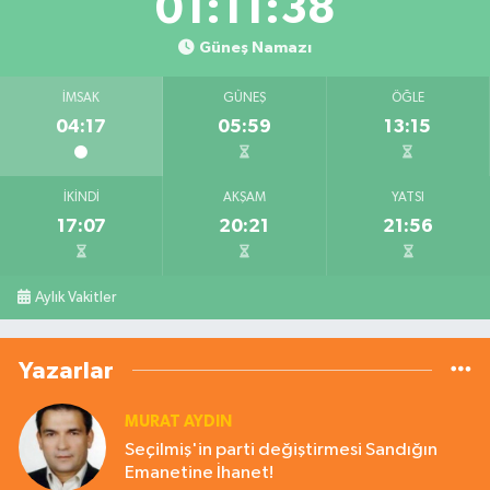
01:11:38
Güneş Namazı
İMSAK
GÜNEŞ
ÖĞLE
04:17
05:59
13:15
İKINDI
AKŞAM
YATSI
17:07
20:21
21:56
Aylık Vakitler
Yazarlar
MURAT AYDIN
Seçilmiş'in parti değiştirmesi Sandığın
Emanetine İhanet!