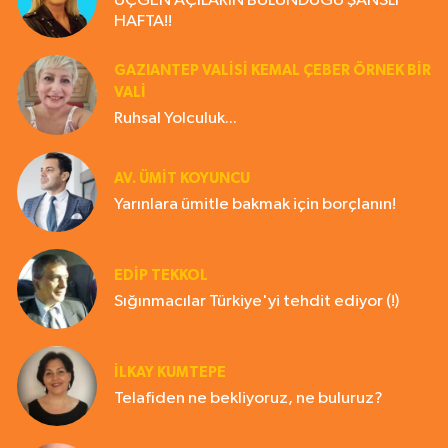
ÜÇGEN AÇILARIN BULUNDUĞU ŞANSLI
HAFTA!!
GAZIANTEP VALISI KEMAL ÇEBER ÖRNEK BİR
VALİ
Ruhsal Yolculuk...
AV. ÜMIT KOYUNCU
Yarınlara ümitle bakmak için borçlanın!
EDIP TEKKOL
Sığınmacılar Türkiye'yi tehdit ediyor (!)
İLKAY KUMTEPE
Telafiden ne bekliyoruz, ne buluruz?