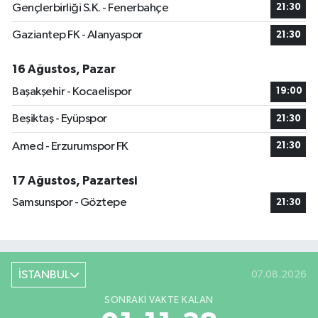
Gençlerbirliği S.K. - Fenerbahçe
21:30
Gaziantep FK - Alanyaspor
21:30
16 Ağustos, Pazar
Başakşehir - Kocaelispor
19:00
Beşiktaş - Eyüpspor
21:30
Amed - Erzurumspor FK
21:30
17 Ağustos, Pazartesi
Samsunspor - Göztepe
21:30
İSTANBUL
07.08.2026
SONRAKI VAKTE KALAN