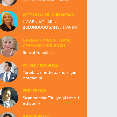
ASTROLOG NILGÜN AKMAN
ÜÇGEN AÇILARIN
BULUNDUĞU ŞANSLI HAFTA!!
GAZIANTEP VALISI KEMAL
ÇEBER ÖRNEK BİR VALİ
Ruhsal Yolculuk...
AV. ÜMIT KOYUNCU
Yarınlara ümitle bakmak için
borçlanın!
EDIP TEKKOL
Sığınmacılar Türkiye'yi tehdit
ediyor (!)
İLKAY KUMTEPE