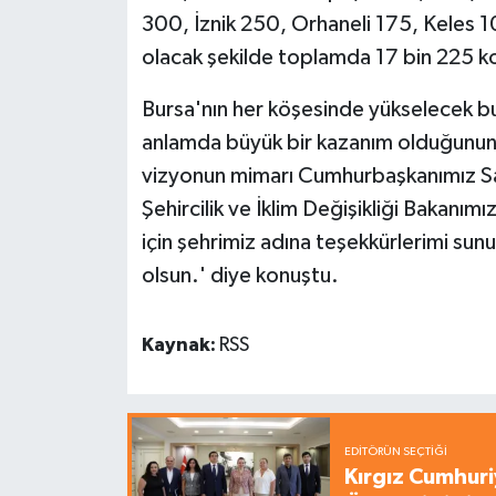
300, İznik 250, Orhaneli 175, Keles
olacak şekilde toplamda 17 bin 225 kon
Bursa'nın her köşesinde yükselecek bu
anlamda büyük bir kazanım olduğunun 
vizyonun mimarı Cumhurbaşkanımız S
Şehircilik ve İklim Değişikliği Bakanım
için şehrimiz adına teşekkürlerimi sunu
olsun.' diye konuştu.
Kaynak:
RSS
EDITÖRÜN SEÇTIĞI
Kırgız Cumhuri