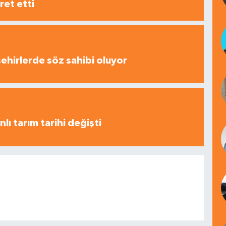
ret etti
şehirlerde söz sahibi oluyor
nlı tarım tarihi değişti