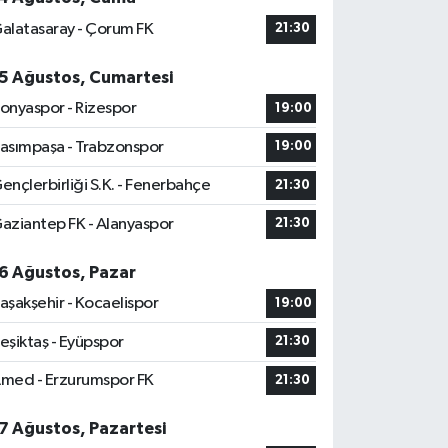
alatasaray - Çorum FK
21:30
5 Ağustos, Cumartesi
onyaspor - Rizespor
19:00
asımpaşa - Trabzonspor
19:00
ençlerbirliği S.K. - Fenerbahçe
21:30
aziantep FK - Alanyaspor
21:30
6 Ağustos, Pazar
aşakşehir - Kocaelispor
19:00
eşiktaş - Eyüpspor
21:30
med - Erzurumspor FK
21:30
7 Ağustos, Pazartesi