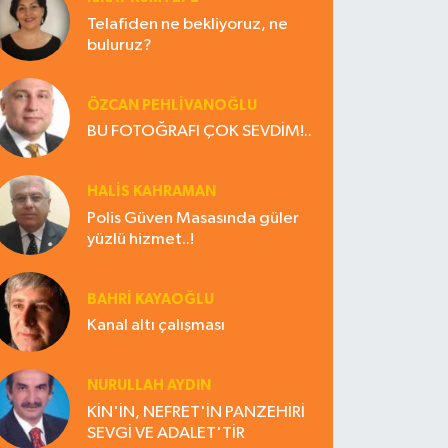
Telafiden ne bekliyoruz, ne
buluruz?
ÖZCAN PEHLİVANOĞLU
BU FOTOĞRAFI ÇOK SEVDİM!..
HALIS KAHRAMAN
Polis Güven Masasında güler
yüzlü hizmet..!
BAHRI KAYAOĞLU
Kanal altı çalışması
NURULLAH AYDIN
KİN'İN, NEFRET'İN PANZEHİRİ
SEVGİ VE ADALET'TİR