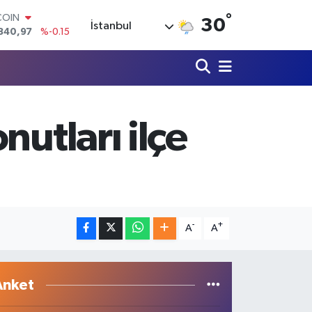
°
LAR
30
İstanbul
7436
%0.18
RO
2510
%0.32
RLİN
4811
%0.38
M ALTIN
0.55
%0
utları ilçe
T100
779
%-14
COIN
840,97
%-0.15
-
+
A
A
Anket