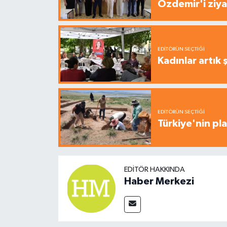
Özdemir'i ziya
EDITÖRÜN SEÇTIĞI
Kadınlar artık 
EDITÖRÜN SEÇTIĞI
Türkiye'nin pla
EDITÖR HAKKINDA
Haber Merkezi