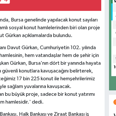
e
da, Bursa genelinde yapılacak konut sayıları
amlı sosyal konut hamlelerinden biri olan proje
vut Gürkan açıklamalarda bulundu.
kanı Davut Gürkan, Cumhuriyetin 102. yılında
hamlesinin, hem vatandaşlar hem de şehir için
aşkan Gürkan, Bursa'nın dört bir yanında hayata
1
n güvenli konutlara kavuşacağını belirterek,
ceğimiz 17 bin 225 konut ile hemşehrilerimiz
le sağlam yuvalarına kavuşacak.
an bu büyük proje, sadece bir konut yatırımı
m hamlesidir.' dedi.
Bankası, Halk Bankası ve Ziraat Bankası iş
1