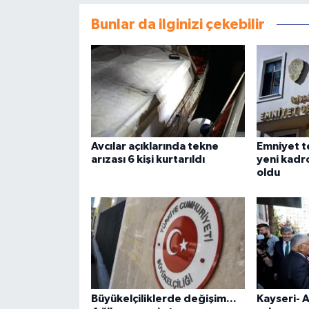
Bunlar da ilginizi çekebilir
Avcılar açıklarında tekne
Emniyet te
arızası 6 kişi kurtarıldı
yeni kadro
oldu
Büyükelçiliklerde değişim...
Kayseri- 