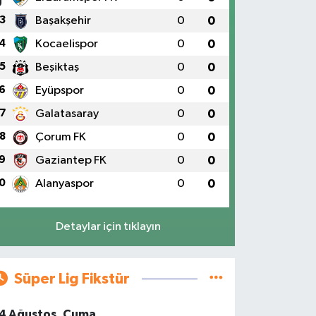
3
Başakşehir
0
0
4
Kocaelispor
0
0
5
Beşiktaş
0
0
6
Eyüpspor
0
0
7
Galatasaray
0
0
8
Çorum FK
0
0
9
Gaziantep FK
0
0
0
Alanyaspor
0
0
Detaylar için tıklayın
Süper Lig Fikstür
4 Ağustos, Cuma