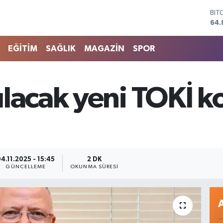
DO
47,
EU
55,
EĞİTİM
SAĞLIK
MAGAZİN
SPOR
STE
64,
GRA
666
lacak yeni TOKİ kon
BİS
13.
BIT
64.
4.11.2025 - 15:45
2 DK
GÜNCELLEME
OKUNMA SÜRESI