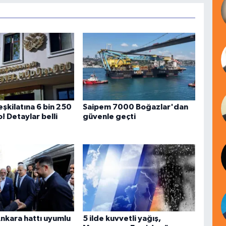
şkilatına 6 bin 250
Saipem 7000 Boğazlar'dan
! Detaylar belli
güvenle geçti
Ankara hattı uyumlu
5 ilde kuvvetli yağış,