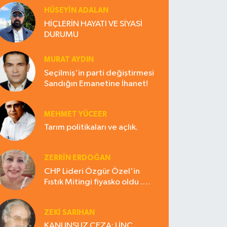
HÜSEYIN ADALAN
HİÇLERİN HAYATI VE SİYASİ
DURUMU
MURAT AYDIN
Seçilmiş'in parti değiştirmesi
Sandığın Emanetine İhanet!
MEHMET YÜCEER
Tarım politikaları ve açlık.
ZERRIN ERDOĞAN
CHP Lideri Özgür Özel'in
Fıstık Mitingi fiyasko oldu .
Çiftçi hayal kırıklığına uğradı
ZEKI SARIHAN
KANUNSUZ CEZA: LİNÇ