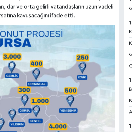
n, dar ve orta gelirli vatandaşların uzun vadeli
G
rsatına kavuşacağını ifade etti.
1
K
K
G
G
1
B
B
A
1