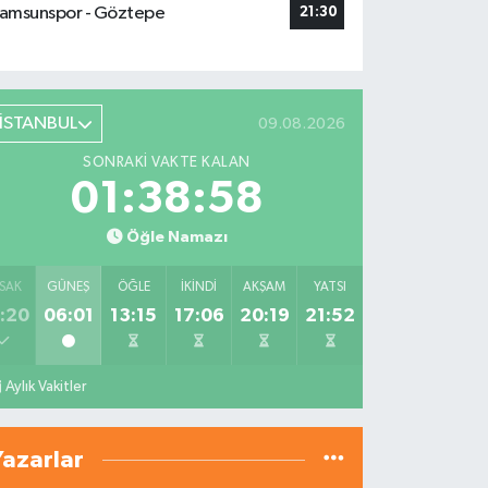
amsunspor - Göztepe
21:30
İSTANBUL
09.08.2026
SONRAKI VAKTE KALAN
01:38:57
Öğle Namazı
SAK
GÜNEŞ
ÖĞLE
İKINDI
AKŞAM
YATSI
:20
06:01
13:15
17:06
20:19
21:52
Aylık Vakitler
Yazarlar