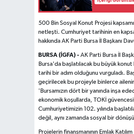
İçeriği Görüntül
500 Bin Sosyal Konut Projesi kapsamın
netleşti. Cumhuriyet tarihinin en kaps
hakkında AK Parti Bursa İl Başkanı Da
BURSA (İGFA) -
AK Parti Bursa İl Baş
Bursa'da başlatılacak bu büyük konut 
tarihi bir adım olduğunu vurguladı. B
geçirilecek bu projeyle binlerce aileni
'Bursamızın dört bir yanında inşa ede
ekonomik koşullarda, TOKİ güvencesiy
Cumhuriyetimizin 102. yılında başlatıl
değil, aynı zamanda sosyal bir dönüşü
Projelerin finansmanının Emlak Katılım 