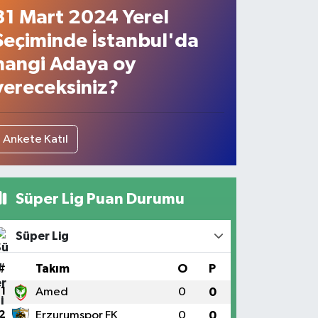
31 Mart 2024 Yerel
Seçiminde İstanbul'da
hangi Adaya oy
vereceksiniz?
Ankete Katıl
Süper Lig Puan Durumu
Süper Lig
#
Takım
O
P
1
Amed
0
0
2
Erzurumspor FK
0
0