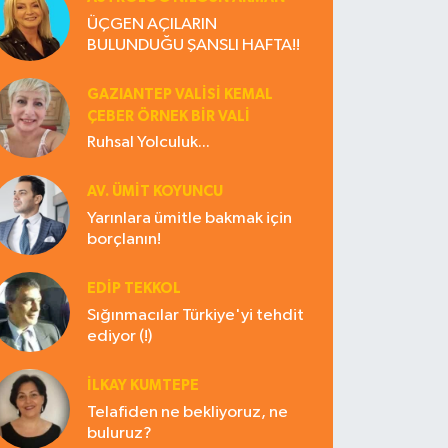
ÜÇGEN AÇILARIN
BULUNDUĞU ŞANSLI HAFTA!!
GAZIANTEP VALISI KEMAL
ÇEBER ÖRNEK BİR VALİ
Ruhsal Yolculuk...
AV. ÜMIT KOYUNCU
Yarınlara ümitle bakmak için
borçlanın!
EDIP TEKKOL
Sığınmacılar Türkiye'yi tehdit
ediyor (!)
İLKAY KUMTEPE
Telafiden ne bekliyoruz, ne
buluruz?