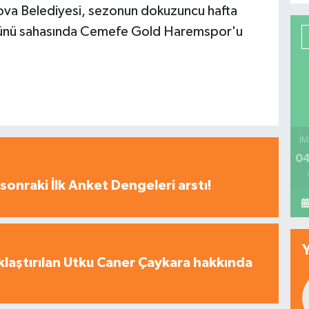
ova Belediyesi, sezonun dokuzuncu hafta
 günü sahasında Cemefe Gold Haremspor'u
İM
04
sonraki İlk Anket Dengeleri arstı!
laştırılan Utku Caner Çaykara hakkında