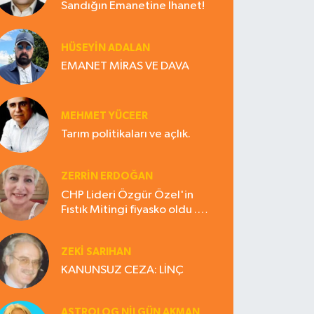
Sandığın Emanetine İhanet!
HÜSEYIN ADALAN
EMANET MİRAS VE DAVA
MEHMET YÜCEER
Tarım politikaları ve açlık.
ZERRIN ERDOĞAN
CHP Lideri Özgür Özel'in
Fıstık Mitingi fiyasko oldu .
Çiftçi hayal kırıklığına uğradı
ZEKI SARIHAN
KANUNSUZ CEZA: LİNÇ
ASTROLOG NILGÜN AKMAN