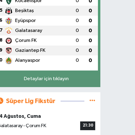
4
Kocaelispor
0
0
5
Beşiktaş
0
0
6
Eyüpspor
0
0
7
Galatasaray
0
0
8
Çorum FK
0
0
9
Gaziantep FK
0
0
0
Alanyaspor
0
0
Detaylar için tıklayın
Süper Lig Fikstür
4 Ağustos, Cuma
alatasaray - Çorum FK
21:30