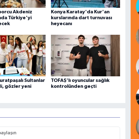
porcu Akdeniz
Konya Karatay'da Kur'an
nda Türkiye'yi
kurslarında dart turnuvası
ecek
heyecanı
uratpaşalı Sultanlar
TOFAŞ'lı oyuncular sağlık
i, gözler yeni
kontrolünden geçti