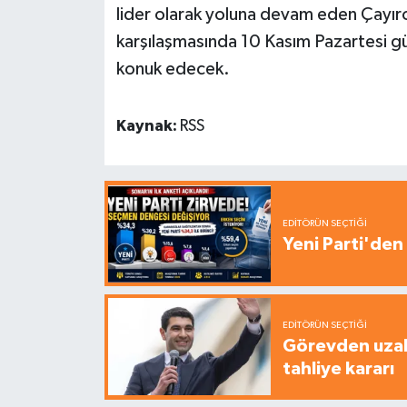
lider olarak yoluna devam eden Çayır
karşılaşmasında 10 Kasım Pazartesi
konuk edecek.
Kaynak:
RSS
EDITÖRÜN SEÇTIĞI
Yeni Parti'den 
EDITÖRÜN SEÇTIĞI
Görevden uzak
tahliye kararı