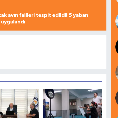
çak avın failleri tespit edildi! 5 yaban
a uygulandı