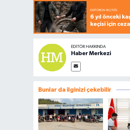
EDITÖRÜN SEÇTIĞI
6 yıl önceki ka
keçisi için cez
EDITÖR HAKKINDA
Haber Merkezi
Bunlar da ilginizi çekebilir