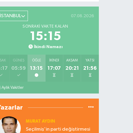
İSTANBUL
07.08.2026
SONRAKI VAKTE KALAN
15:14
İkindi Namazı
SAK
GÜNEŞ
ÖĞLE
İKINDI
AKŞAM
YATSI
:17
05:59
13:15
17:07
20:21
21:56
Aylık Vakitler
Yazarlar
MURAT AYDIN
Seçilmiş'in parti değiştirmesi