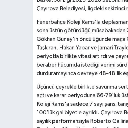
Çayırova Belediyesi, ligdeki sekizinci 
Fenerbahçe Koleji Rams'la deplasmand
sona üstün götürdüğü müsabakadan 27 s
Gökhan Güney'in öncülüğünde maça Ö
Taşkıran, Hakan Yapar ve Jamari Traylor
periyotla birlikte vitesi artırdı ve çey
beraber hücumda istediği verimi sürd
durduramayınca devreye 48-48'lik eşitl
Üçüncü çeyrekle birlikte savunma sertl
açtı ve karar periyoduna 66-79'luk üs
Koleji Rams'a sadece 7 sayı şansı tan
100'lük galibiyetle ayrıldı. Çayırova
sayılık performansıyla Roberto Gallina