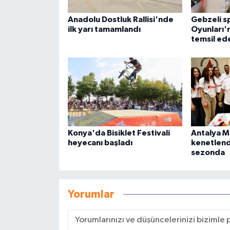
Anadolu Dostluk Rallisi'nde
Gebzeli s
ilk yarı tamamlandı
Oyunları'
temsil ed
Konya'da Bisiklet Festivali
Antalya M
heyecanı başladı
kenetlend
sezonda
Yorumlar