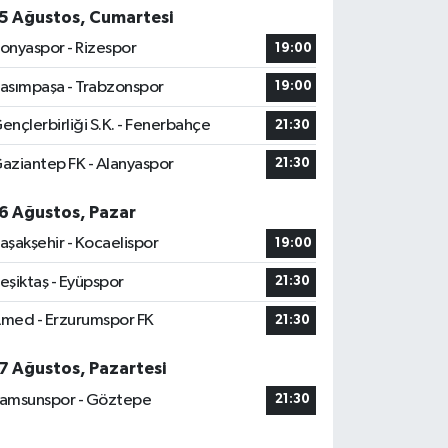
5 Ağustos, Cumartesi
onyaspor - Rizespor
19:00
asımpaşa - Trabzonspor
19:00
ençlerbirliği S.K. - Fenerbahçe
21:30
aziantep FK - Alanyaspor
21:30
6 Ağustos, Pazar
aşakşehir - Kocaelispor
19:00
eşiktaş - Eyüpspor
21:30
med - Erzurumspor FK
21:30
7 Ağustos, Pazartesi
amsunspor - Göztepe
21:30