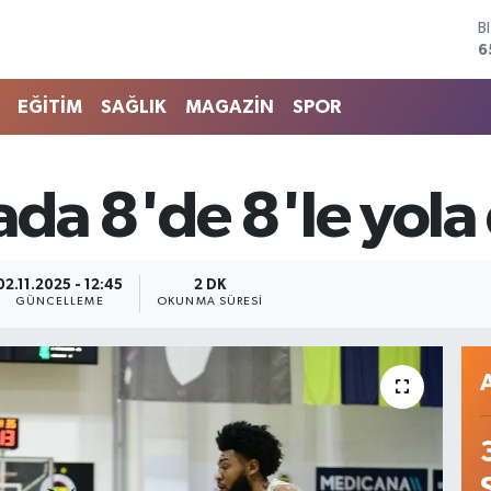
D
4
E
5
EĞİTİM
SAĞLIK
MAGAZİN
SPOR
S
6
G
6
ada 8'de 8'le yol
B
1
B
6
02.11.2025 - 12:45
2 DK
GÜNCELLEME
OKUNMA SÜRESI