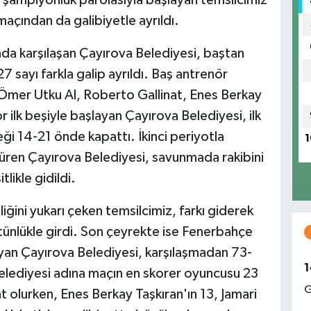
maçından da galibiyetle ayrıldı.
a karşılaşan Çayırova Belediyesi, baştan
ayı farkla galip ayrıldı. Baş antrenör
mer Utku Al, Roberto Gallinat, Enes Berkay
 ilk beşiyle başlayan Çayırova Belediyesi, ilk
reği 14-21 önde kapattı. İkinci periyotla
1
üren Çayırova Belediyesi, savunmada rakibini
ikle gidildi.
iğini yukarı çeken temsilcimiz, farkı giderek
tünlükle girdi. Son çeyrekte ise Fenerbahçe
ıyan Çayırova Belediyesi, karşılaşmadan 73-
1
 Belediyesi adına maçın en skorer oyuncusu 23
G
t olurken, Enes Berkay Taşkıran'ın 13, Jamari