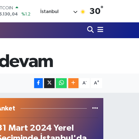
°
OLAR
30
İstanbul
7,7106
%0.17
URO
5,1652
%0.27
TERLİN
4,4046
%0.35
RAM ALTIN
618.49
%2.12
a devam
İST100
3.773
%-19
ITCOIN
5.130,04
%1.2
-
+
A
A
Anket
31 Mart 2024 Yerel
Seçiminde İstanbul'da