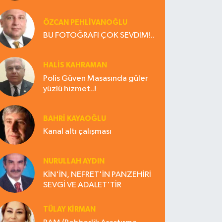
ÖZCAN PEHLİVANOĞLU
BU FOTOĞRAFI ÇOK SEVDİM!..
HALIS KAHRAMAN
Polis Güven Masasında güler
yüzlü hizmet..!
BAHRI KAYAOĞLU
Kanal altı çalışması
NURULLAH AYDIN
KİN'İN, NEFRET'İN PANZEHİRİ
SEVGİ VE ADALET'TİR
TÜLAY KİRMAN