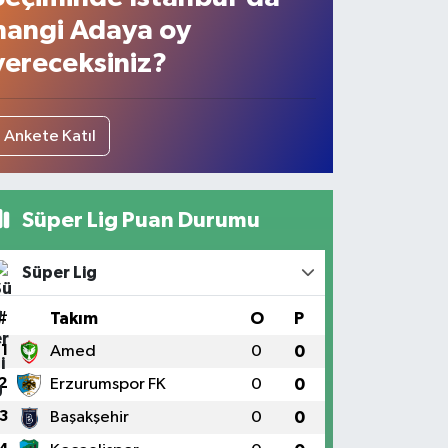
hangi Adaya oy
vereceksiniz?
Ankete Katıl
Süper Lig Puan Durumu
Süper Lig
#
Takım
O
P
1
Amed
0
0
2
Erzurumspor FK
0
0
3
Başakşehir
0
0