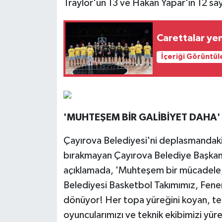
Traylor'un 13 ve Hakan Yapar'ın 12 sayı
Carettalar yen
İçeriği Görüntül
'MUHTEŞEM BİR GALİBİYET DAHA'
Çayırova Belediyesi'ni deplasmandaki
bırakmayan Çayırova Belediye Başkanı
açıklamada, 'Muhteşem bir mücadele,
Belediyesi Basketbol Takımımız, Fene
dönüyor! Her topa yüreğini koyan, te
oyuncularımızı ve teknik ekibimizi yü