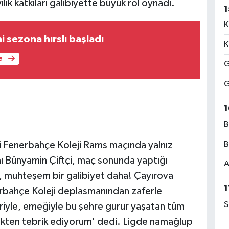
lık katkıları galibiyette büyük rol oynadı.
1
K
i sezona hırslı başladı
K
e
G
G
1
B
 Fenerbahçe Koleji Rams maçında yalnız
B
 Bünyamin Çiftçi, maç sonunda yaptığı
A
 muhteşem bir galibiyet daha! Çayırova
1
rbahçe Koleji deplasmanından zaferle
S
riyle, emeğiyle bu şehre gurur yaşatan tüm
rekten tebrik ediyorum' dedi. Ligde namağlup