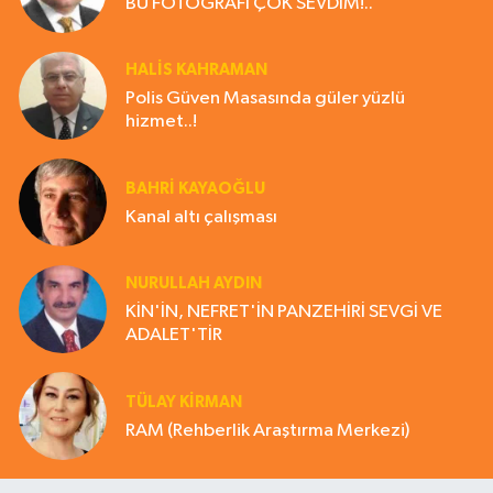
BU FOTOĞRAFI ÇOK SEVDİM!..
HALIS KAHRAMAN
Polis Güven Masasında güler yüzlü
hizmet..!
BAHRI KAYAOĞLU
Kanal altı çalışması
NURULLAH AYDIN
KİN'İN, NEFRET'İN PANZEHİRİ SEVGİ VE
ADALET'TİR
TÜLAY KİRMAN
RAM (Rehberlik Araştırma Merkezi)