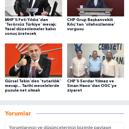
MHP'li Feti Yıldız'dan
CHP Grup Başkanvekili
'Terörsüz Türkiye' mesajı:
Kılıç'tan 'silahsızlanma'
Yasal düzenlemeler kalıcı
vurgusu
sonuç üretecek
Gürsel Tekin'den 'tutarlılık'
CHP'li Serdar Yılmaz ve
mesajı... Tarihi meselelerde
Sinan Hano'dan OGC'ye
pusula net olmalı
ziyaret
Yorumlar