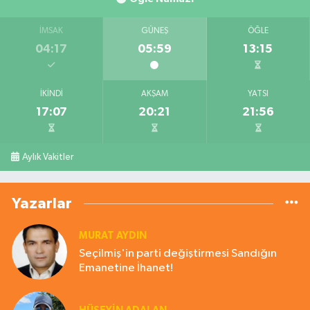
İMSAK
GÜNEŞ
ÖĞLE
04:17
05:59
13:15
İKINDI
AKŞAM
YATSI
17:07
20:21
21:56
Aylık Vakitler
Yazarlar
MURAT AYDIN
Seçilmiş'in parti değiştirmesi Sandığın
Emanetine İhanet!