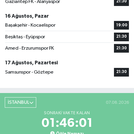
Gaziantep FK - Alanyaspor
21:30
16 Ağustos, Pazar
Başakşehir - Kocaelispor
19:00
Beşiktaş - Eyüpspor
21:30
Amed - Erzurumspor FK
21:30
17 Ağustos, Pazartesi
Samsunspor - Göztepe
21:30
İSTANBUL
07.08.2026
SONRAKI VAKTE KALAN
01:46:01
Öğle Namazı