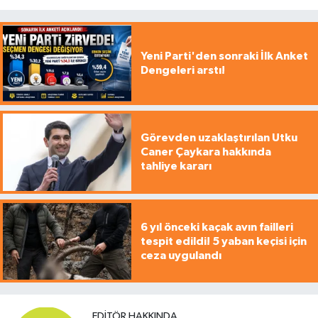
Yeni Parti'den sonraki İlk Anket
Dengeleri arstı!
Görevden uzaklaştırılan Utku
Caner Çaykara hakkında
tahliye kararı
6 yıl önceki kaçak avın failleri
tespit edildi! 5 yaban keçisi için
ceza uygulandı
EDITÖR HAKKINDA