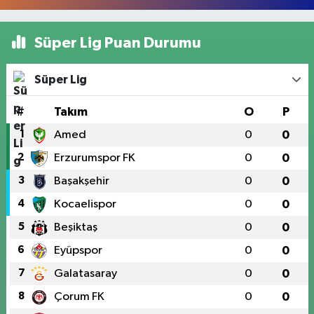
Süper Lig Puan Durumu
Süper Lig
#
Takım
O
P
1
Amed
0
0
2
Erzurumspor FK
0
0
3
Başakşehir
0
0
4
Kocaelispor
0
0
5
Beşiktaş
0
0
6
Eyüpspor
0
0
7
Galatasaray
0
0
8
Çorum FK
0
0