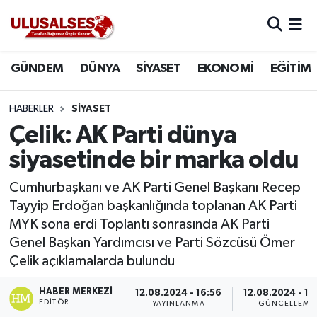
GÜNDEM
Hava Durumu
GÜNDEM
DÜNYA
SİYASET
EKONOMİ
EĞİTİM
DÜNYA
Trafik Durumu
HABERLER
SİYASET
SİYASET
Süper Lig Puan Durumu ve Fikstür
Çelik: AK Parti dünya
siyasetinde bir marka oldu
EKONOMİ
Tüm Manşetler
Cumhurbaşkanı ve AK Parti Genel Başkanı Recep
EĞİTİM
Son Dakika Haberleri
Tayyip Erdoğan başkanlığında toplanan AK Parti
MYK sona erdi Toplantı sonrasında AK Parti
SAĞLIK
Haber Arşivi
Genel Başkan Yardımcısı ve Parti Sözcüsü Ömer
Çelik açıklamalarda bulundu
MAGAZİN
HABER MERKEZI
12.08.2024 - 16:56
12.08.2024 - 17
EDITÖR
SPOR
YAYINLANMA
GÜNCELLEME