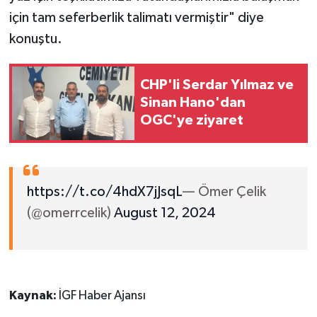
için tam seferberlik talimatı vermiştir" diye
konuştu.
CHP'li Serdar Yılmaz ve
Sinan Hano'dan
OGC'ye ziyaret
https://t.co/4hdX7jJsqL
— Ömer Çelik
(@omerrcelik)
August 12, 2024
Kaynak:
İGF Haber Ajansı