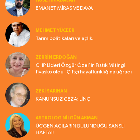
HÜSEYIN ADALAN
EMANET MİRAS VE DAVA
MEHMET YÜCEER
Tarım politikaları ve açlık.
ZERRIN ERDOĞAN
CHP Lideri Özgür Özel'in Fıstık Mitingi
fiyasko oldu . Çiftçi hayal kırıklığına uğradı
ZEKI SARIHAN
KANUNSUZ CEZA: LİNÇ
ASTROLOG NILGÜN AKMAN
ÜÇGEN AÇILARIN BULUNDUĞU ŞANSLI
HAFTA!!