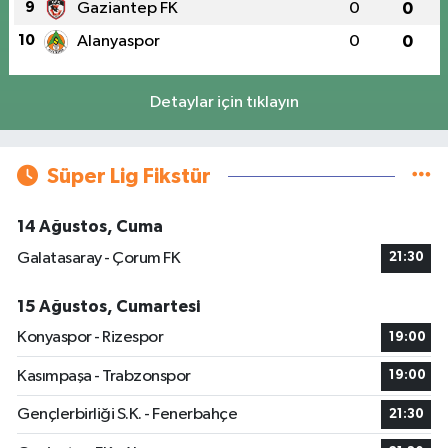
9
Gaziantep FK
0
0
10
Alanyaspor
0
0
Detaylar için tıklayın
Süper Lig Fikstür
14 Ağustos, Cuma
Galatasaray - Çorum FK
21:30
15 Ağustos, Cumartesi
Konyaspor - Rizespor
19:00
Kasımpaşa - Trabzonspor
19:00
Gençlerbirliği S.K. - Fenerbahçe
21:30