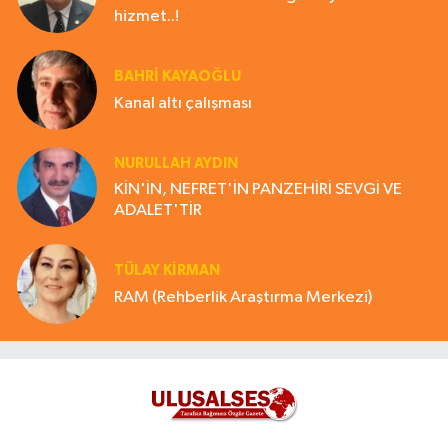
hizmet..!
BAHRI KAYAOĞLU
Kanal altı çalışması
NURULLAH AYDIN
KİN'İN, NEFRET'İN PANZEHİRİ SEVGİ VE
ADALET'TİR
TÜLAY KİRMAN
RAM (Rehberlik Araştırma Merkezi)