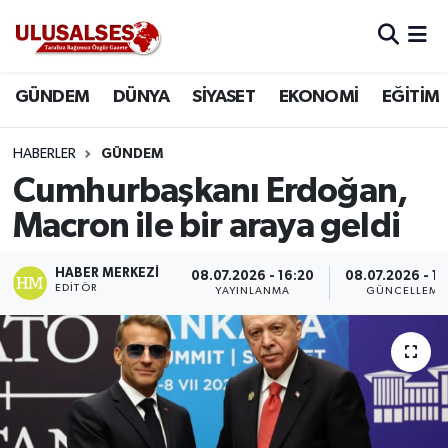
GÜNDEM
Hava Durumu
GÜNDEM
DÜNYA
SİYASET
EKONOMİ
EĞİTİM
DÜNYA
Trafik Durumu
HABERLER
GÜNDEM
SİYASET
Süper Lig Puan Durumu ve Fikstür
Cumhurbaşkanı Erdoğan,
Macron ile bir araya geldi
EKONOMİ
Tüm Manşetler
HABER MERKEZI
08.07.2026 - 16:20
08.07.2026 - 16
EĞİTİM
Son Dakika Haberleri
EDITÖR
YAYINLANMA
GÜNCELLEME
SAĞLIK
Haber Arşivi
MAGAZİN
SPOR