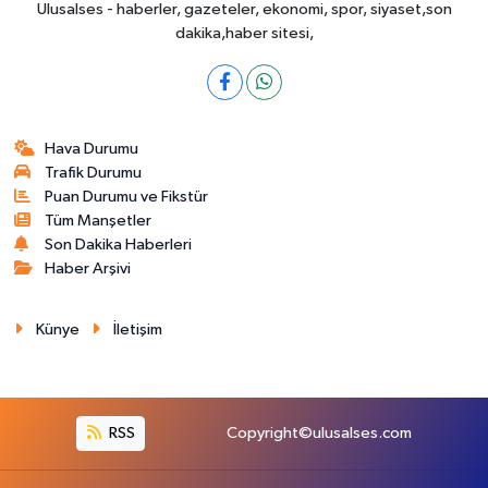
Ulusalses - haberler, gazeteler, ekonomi, spor, siyaset,son
dakika,haber sitesi,
Hava Durumu
Trafik Durumu
Puan Durumu ve Fikstür
Tüm Manşetler
Son Dakika Haberleri
Haber Arşivi
Künye
İletişim
RSS
Copyright©ulusalses.com