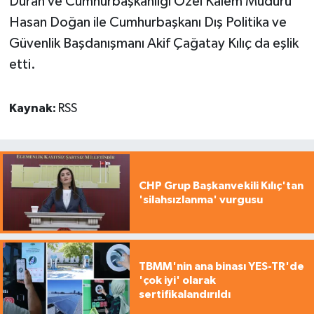
Duran ve Cumhurbaşkanlığı Özel Kalem Müdürü
Hasan Doğan ile Cumhurbaşkanı Dış Politika ve
Güvenlik Başdanışmanı Akif Çağatay Kılıç da eşlik
etti.
Kaynak:
RSS
CHP Grup Başkanvekili Kılıç'tan
'silahsızlanma' vurgusu
TBMM'nin ana binası YES-TR'de
'çok iyi' olarak
sertifikalandırıldı