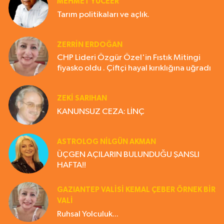
MEHMET YÜCEER
Tarım politikaları ve açlık.
ZERRIN ERDOĞAN
CHP Lideri Özgür Özel'in Fıstık Mitingi
fiyasko oldu . Çiftçi hayal kırıklığına uğradı
ZEKI SARIHAN
KANUNSUZ CEZA: LİNÇ
ASTROLOG NILGÜN AKMAN
ÜÇGEN AÇILARIN BULUNDUĞU ŞANSLI
HAFTA!!
GAZIANTEP VALISI KEMAL ÇEBER ÖRNEK BİR
VALİ
Ruhsal Yolculuk...