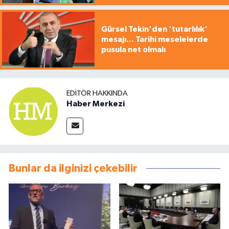
Gürsel Tekin'den 'tutarlılık'
mesajı... Tarihi meselelerde
pusula net olmalı
EDITÖR HAKKINDA
Haber Merkezi
Bunlar da ilginizi çekebilir