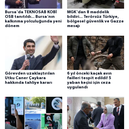
Bursa'da TEKNOSAB KOBİ
MGK'dan 8 maddelik
OSB tanıtıldı... Bursa'nın
bildiri... Terörsüz Türkiye,
kalkınma yolculuğunda yeni
bölgesel güvenlik ve Gazze
dönem
mesajı
Görevden uzaklaştırılan
6 yıl önceki kaçak avın
Utku Caner Çaykara
failleri tespit edildi! 5
hakkında tahliye kararı
yaban keçisi için ceza
uygulandı