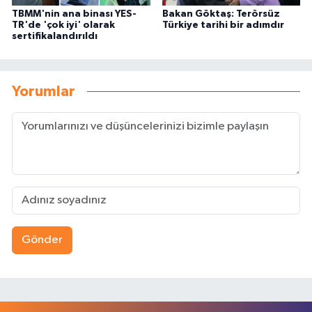
TBMM'nin ana binası YES-
Bakan Göktaş: Terörsüz
TR'de 'çok iyi' olarak
Türkiye tarihi bir adımdır
sertifikalandırıldı
Yorumlar
Gönder