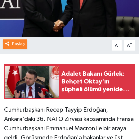
Paylaş
-
+
A
A
Adalet Bakanı Gürlek:
Behçet Oktay'ın
şüpheli ölümü yeniden
kapsamlı şekilde
incelenecek
Cumhurbaşkanı Recep Tayyip Erdoğan,
Ankara'daki 36. NATO Zirvesi kapsamında Fransa
Cumhurbaşkanı Emmanuel Macron ile bir araya
geldi. Görüşmede Erdoğan'a bakanlar ve üst