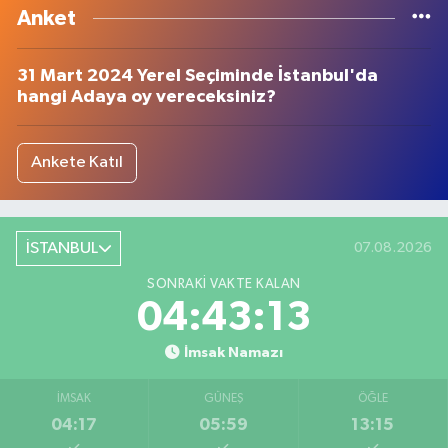
Anket
31 Mart 2024 Yerel Seçiminde İstanbul'da
hangi Adaya oy vereceksiniz?
Ankete Katıl
İSTANBUL
07.08.2026
SONRAKI VAKTE KALAN
04:43:12
İmsak Namazı
İMSAK
GÜNEŞ
ÖĞLE
04:17
05:59
13:15