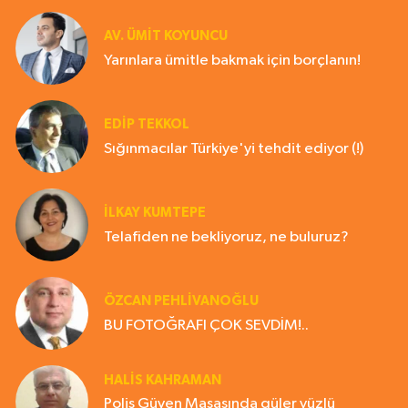
AV. ÜMIT KOYUNCU
Yarınlara ümitle bakmak için borçlanın!
EDIP TEKKOL
Sığınmacılar Türkiye'yi tehdit ediyor (!)
İLKAY KUMTEPE
Telafiden ne bekliyoruz, ne buluruz?
ÖZCAN PEHLİVANOĞLU
BU FOTOĞRAFI ÇOK SEVDİM!..
HALIS KAHRAMAN
Polis Güven Masasında güler yüzlü