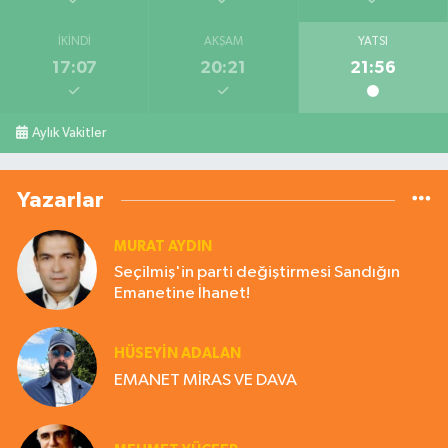
İKINDI
AKŞAM
YATSI
17:07
20:21
21:56
Aylık Vakitler
Yazarlar
MURAT AYDIN
Seçilmiş'in parti değiştirmesi Sandığın
Emanetine İhanet!
HÜSEYIN ADALAN
EMANET MİRAS VE DAVA