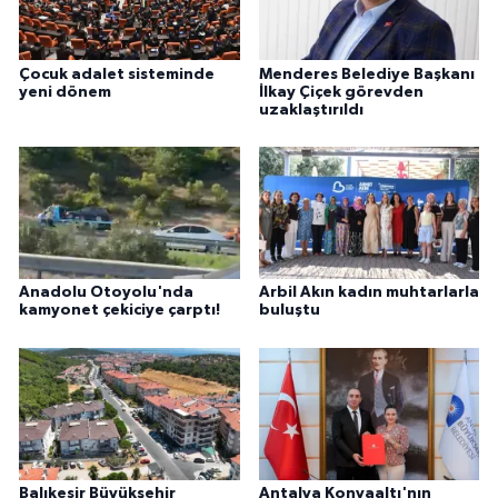
Çocuk adalet sisteminde
Menderes Belediye Başkanı
yeni dönem
İlkay Çiçek görevden
uzaklaştırıldı
Anadolu Otoyolu'nda
Arbil Akın kadın muhtarlarla
kamyonet çekiciye çarptı!
buluştu
Balıkesir Büyükşehir
Antalya Konyaaltı'nın