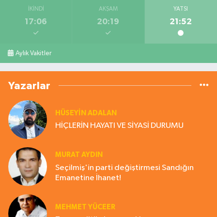
İKINDI
AKŞAM
YATSI
17:06
20:19
21:52
Aylık Vakitler
Yazarlar
HÜSEYIN ADALAN
HİÇLERİN HAYATI VE SİYASİ DURUMU
MURAT AYDIN
Seçilmiş'in parti değiştirmesi Sandığın
Emanetine İhanet!
MEHMET YÜCEER