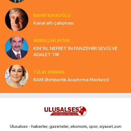
BAHRI KAYAOĞLU
Kanal altı çalışması
NURULLAH AYDIN
KİN'İN, NEFRET'İN PANZEHİRİ SEVGİ VE
ADALET'TİR
TÜLAY KİRMAN
RAM (Rehberlik Araştırma Merkezi)
Ulusalses - haberler, gazeteler, ekonomi, spor, siyaset,son