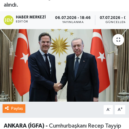
alındı.
HABER MERKEZI
06.07.2026 - 18:46
07.07.2026 - 09
EDITÖR
YAYINLANMA
GÜNCELLEME
Paylaş
-
+
A
A
ANKARA (İGFA) -
Cumhurbaşkanı Recep Tayyip