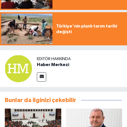
Türkiye'nin planlı tarım tarihi
değişti
EDITÖR HAKKINDA
Haber Merkezi
Bunlar da ilginizi çekebilir