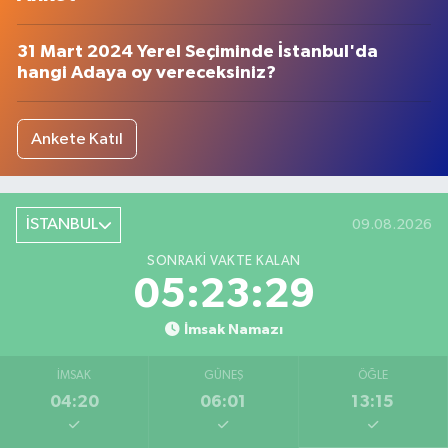
31 Mart 2024 Yerel Seçiminde İstanbul'da
hangi Adaya oy vereceksiniz?
Ankete Katıl
İSTANBUL
09.08.2026
SONRAKI VAKTE KALAN
05:23:28
İmsak Namazı
İMSAK
GÜNEŞ
ÖĞLE
04:20
06:01
13:15