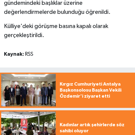
gündemindeki başlıklar üzerine
değerlendirmelerde bulunduğu öğrenildi.
Külliye'deki görüşme basına kapalı olarak
gerçekleştirildi.
Kaynak:
RSS
Kırgız Cumhuriyeti Antalya
Başkonsolosu Başkan Vekili
Özdemir'i ziyaret etti
Kadınlar artık şehirlerde söz
sahibi oluyor