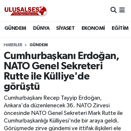
GÜNDEM
Hava Durumu
GÜNDEM
DÜNYA
SİYASET
EKONOMİ
EĞİTİM
DÜNYA
Trafik Durumu
HABERLER
GÜNDEM
SİYASET
Süper Lig Puan Durumu ve Fikstür
Cumhurbaşkanı Erdoğan,
NATO Genel Sekreteri
EKONOMİ
Tüm Manşetler
Rutte ile Külliye'de
EĞİTİM
Son Dakika Haberleri
görüştü
SAĞLIK
Haber Arşivi
Cumhurbaşkanı Recep Tayyip Erdoğan,
Ankara'da düzenlenecek 36. NATO Zirvesi
MAGAZİN
öncesinde NATO Genel Sekreteri Mark Rutte ile
Cumhurbaşkanlığı Külliyesi'nde bir araya geldi.
SPOR
Görüşmede zirve gündemi ve ittifak ilişkileri ele