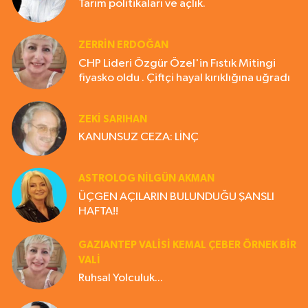
Tarım politikaları ve açlık.
ZERRIN ERDOĞAN
CHP Lideri Özgür Özel'in Fıstık Mitingi
fiyasko oldu . Çiftçi hayal kırıklığına uğradı
ZEKI SARIHAN
KANUNSUZ CEZA: LİNÇ
ASTROLOG NILGÜN AKMAN
ÜÇGEN AÇILARIN BULUNDUĞU ŞANSLI
HAFTA!!
GAZIANTEP VALISI KEMAL ÇEBER ÖRNEK BİR
VALİ
Ruhsal Yolculuk...