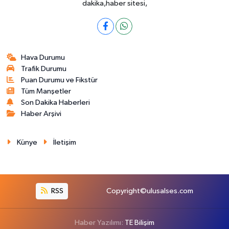
dakika,haber sitesi,
Hava Durumu
Trafik Durumu
Puan Durumu ve Fikstür
Tüm Manşetler
Son Dakika Haberleri
Haber Arşivi
Künye
İletişim
RSS
Copyright©ulusalses.com
Haber Yazılımı:
TE Bilişim