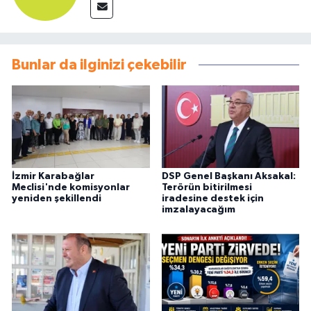
Bunlar da ilginizi çekebilir
İzmir Karabağlar
DSP Genel Başkanı Aksakal:
Meclisi'nde komisyonlar
Terörün bitirilmesi
yeniden şekillendi
iradesine destek için
imzalayacağım