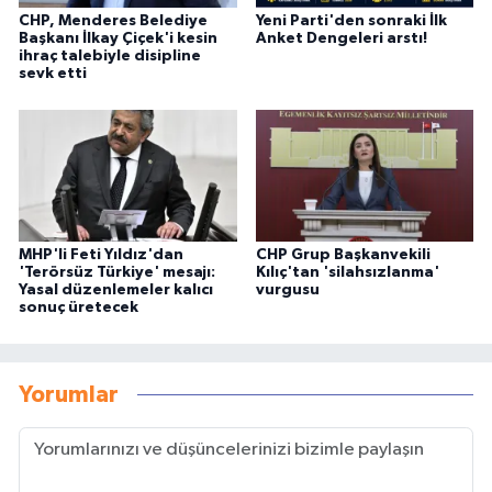
CHP, Menderes Belediye
Yeni Parti'den sonraki İlk
Başkanı İlkay Çiçek'i kesin
Anket Dengeleri arstı!
ihraç talebiyle disipline
sevk etti
MHP'li Feti Yıldız'dan
CHP Grup Başkanvekili
'Terörsüz Türkiye' mesajı:
Kılıç'tan 'silahsızlanma'
Yasal düzenlemeler kalıcı
vurgusu
sonuç üretecek
Yorumlar