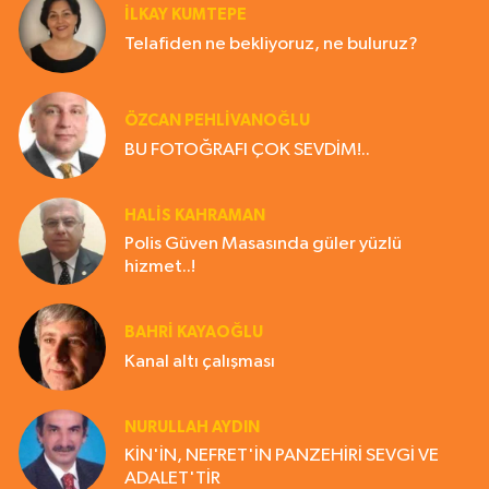
İLKAY KUMTEPE
Telafiden ne bekliyoruz, ne buluruz?
ÖZCAN PEHLİVANOĞLU
BU FOTOĞRAFI ÇOK SEVDİM!..
HALIS KAHRAMAN
Polis Güven Masasında güler yüzlü
hizmet..!
BAHRI KAYAOĞLU
Kanal altı çalışması
NURULLAH AYDIN
KİN'İN, NEFRET'İN PANZEHİRİ SEVGİ VE
ADALET'TİR