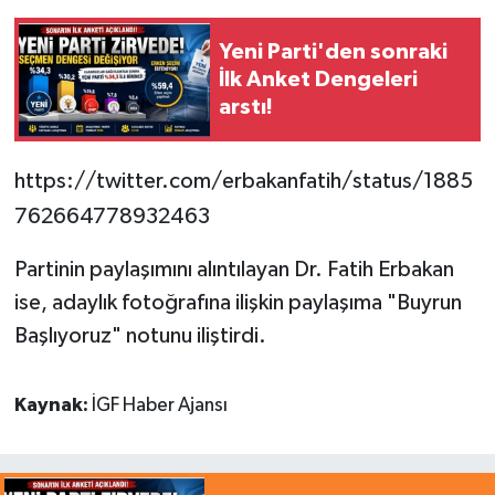
Yeni Parti'den sonraki
İlk Anket Dengeleri
arstı!
https://twitter.com/erbakanfatih/status/1885
762664778932463
Partinin paylaşımını alıntılayan Dr. Fatih Erbakan
ise, adaylık fotoğrafına ilişkin paylaşıma "Buyrun
Başlıyoruz" notunu iliştirdi.
Kaynak:
İGF Haber Ajansı