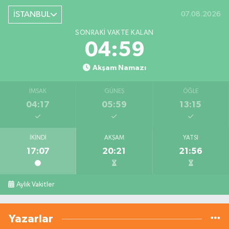
İSTANBUL
07.08.2026
SONRAKI VAKTE KALAN
04:58
Akşam Namazı
İMSAK
GÜNEŞ
ÖĞLE
04:17
05:59
13:15
İKINDI
AKŞAM
YATSI
17:07
20:21
21:56
Aylık Vakitler
Yazarlar