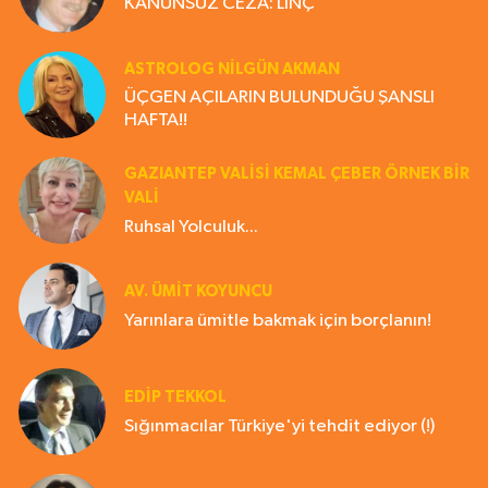
KANUNSUZ CEZA: LİNÇ
ASTROLOG NILGÜN AKMAN
ÜÇGEN AÇILARIN BULUNDUĞU ŞANSLI
HAFTA!!
GAZIANTEP VALISI KEMAL ÇEBER ÖRNEK BİR
VALİ
Ruhsal Yolculuk...
AV. ÜMIT KOYUNCU
Yarınlara ümitle bakmak için borçlanın!
EDIP TEKKOL
Sığınmacılar Türkiye'yi tehdit ediyor (!)