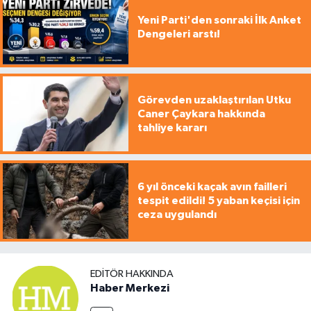
Yeni Parti'den sonraki İlk Anket
Dengeleri arstı!
Görevden uzaklaştırılan Utku
Caner Çaykara hakkında
tahliye kararı
6 yıl önceki kaçak avın failleri
tespit edildi! 5 yaban keçisi için
ceza uygulandı
EDITÖR HAKKINDA
Haber Merkezi