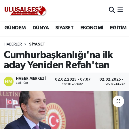
GÜNDEM
Hava Durumu
GÜNDEM
DÜNYA
SİYASET
EKONOMİ
EĞİTİM
DÜNYA
Trafik Durumu
HABERLER
SİYASET
SİYASET
Süper Lig Puan Durumu ve Fikstür
Cumhurbaşkanlığı'na ilk
aday Yeniden Refah'tan
EKONOMİ
Tüm Manşetler
HABER MERKEZI
02.02.2025 - 07:07
02.02.2025 - 07
EĞİTİM
Son Dakika Haberleri
EDITÖR
YAYINLANMA
GÜNCELLEME
SAĞLIK
Haber Arşivi
MAGAZİN
SPOR