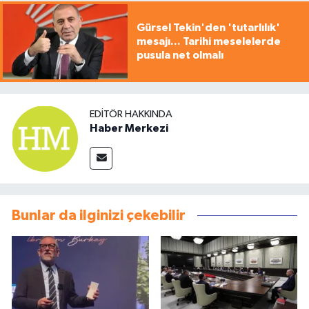
Gürsel Tekin'den 'tutarlılık'
mesajı... Tarihi meselelerde
pusula net olmalı
EDITÖR HAKKINDA
Haber Merkezi
Bunlar da ilginizi çekebilir