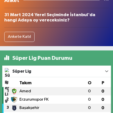
Anket
31 Mart 2024 Yerel Seçiminde İstanbul'da
hangi Adaya oy vereceksiniz?
Ankete Katıl
Süper Lig Puan Durumu
Süper Lig
#
Takım
O
P
1
Amed
0
0
2
Erzurumspor FK
0
0
3
Başakşehir
0
0