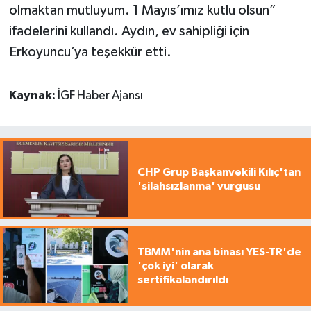
olmaktan mutluyum. 1 Mayıs’ımız kutlu olsun”
ifadelerini kullandı. Aydın, ev sahipliği için
Erkoyuncu’ya teşekkür etti.
Kaynak:
İGF Haber Ajansı
CHP Grup Başkanvekili Kılıç'tan
'silahsızlanma' vurgusu
TBMM'nin ana binası YES-TR'de
'çok iyi' olarak
sertifikalandırıldı