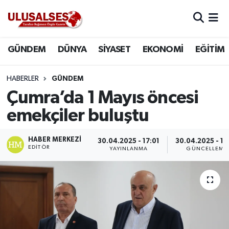
GÜNDEM
Hava Durumu
GÜNDEM
DÜNYA
SİYASET
EKONOMİ
EĞİTİM
DÜNYA
Trafik Durumu
HABERLER
GÜNDEM
SİYASET
Süper Lig Puan Durumu ve Fikstür
Çumra’da 1 Mayıs öncesi
emekçiler buluştu
EKONOMİ
Tüm Manşetler
HABER MERKEZI
30.04.2025 - 17:01
30.04.2025 - 17
EĞİTİM
Son Dakika Haberleri
EDITÖR
YAYINLANMA
GÜNCELLEME
SAĞLIK
Haber Arşivi
MAGAZİN
SPOR