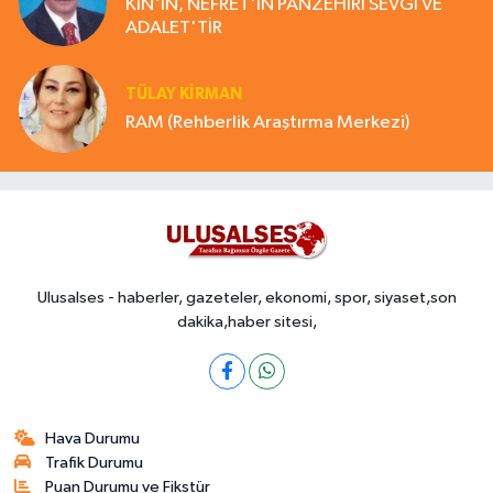
KİN'İN, NEFRET'İN PANZEHİRİ SEVGİ VE
ADALET'TİR
TÜLAY KİRMAN
RAM (Rehberlik Araştırma Merkezi)
Ulusalses - haberler, gazeteler, ekonomi, spor, siyaset,son
dakika,haber sitesi,
Hava Durumu
Trafik Durumu
Puan Durumu ve Fikstür