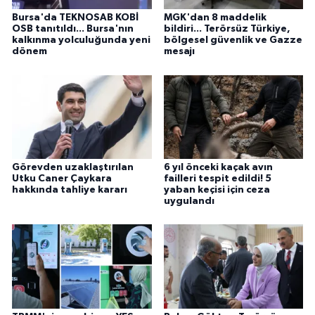
Bursa'da TEKNOSAB KOBİ
MGK'dan 8 maddelik
OSB tanıtıldı... Bursa'nın
bildiri... Terörsüz Türkiye,
kalkınma yolculuğunda yeni
bölgesel güvenlik ve Gazze
dönem
mesajı
Görevden uzaklaştırılan
6 yıl önceki kaçak avın
Utku Caner Çaykara
failleri tespit edildi! 5
hakkında tahliye kararı
yaban keçisi için ceza
uygulandı