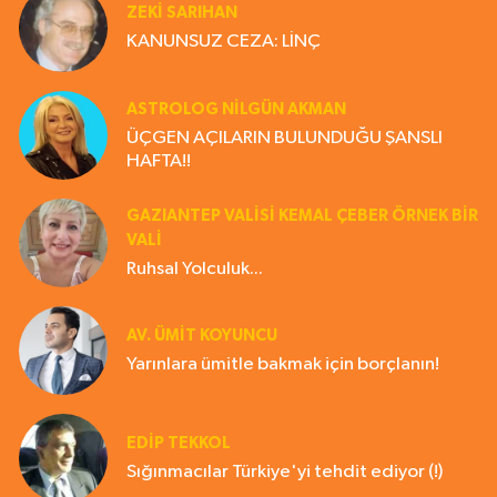
ZEKI SARIHAN
KANUNSUZ CEZA: LİNÇ
ASTROLOG NILGÜN AKMAN
ÜÇGEN AÇILARIN BULUNDUĞU ŞANSLI
HAFTA!!
GAZIANTEP VALISI KEMAL ÇEBER ÖRNEK BİR
VALİ
Ruhsal Yolculuk...
AV. ÜMIT KOYUNCU
Yarınlara ümitle bakmak için borçlanın!
EDIP TEKKOL
Sığınmacılar Türkiye'yi tehdit ediyor (!)