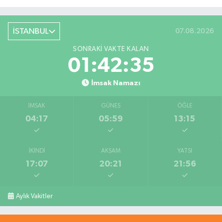
İSTANBUL
07.08.2026
SONRAKI VAKTE KALAN
01:42:34
İmsak Namazı
İMSAK
GÜNEŞ
ÖĞLE
04:17
05:59
13:15
İKINDI
AKŞAM
YATSI
17:07
20:21
21:56
Aylık Vakitler