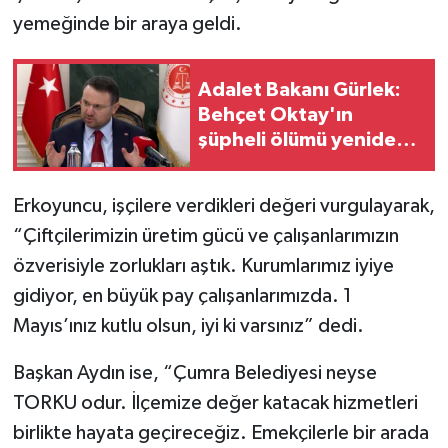
yemeğinde bir araya geldi.
Adalet Bakanı Gürlek:
Behçet Oktay'ın
şüpheli ölümü yeniden
kapsamlı şekilde
incelenecek
Erkoyuncu, işçilere verdikleri değeri vurgulayarak,
“Çiftçilerimizin üretim gücü ve çalışanlarımızın
özverisiyle zorlukları aştık. Kurumlarımız iyiye
gidiyor, en büyük pay çalışanlarımızda. 1
Mayıs’ınız kutlu olsun, iyi ki varsınız” dedi.
Başkan Aydın ise, “Çumra Belediyesi neyse
TORKU odur. İlçemize değer katacak hizmetleri
birlikte hayata geçireceğiz. Emekçilerle bir arada