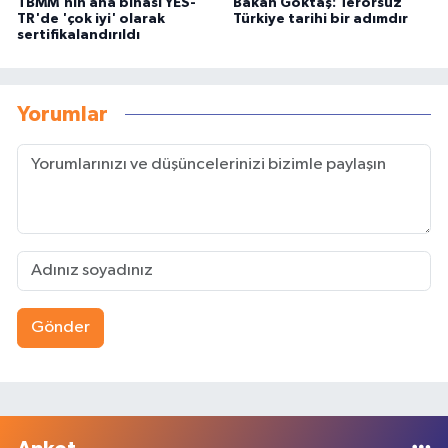
TBMM'nin ana binası YES-
Bakan Göktaş: Terörsüz
TR'de 'çok iyi' olarak
Türkiye tarihi bir adımdır
sertifikalandırıldı
Yorumlar
Gönder