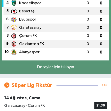
4
Kocaelispor
0
0
5
Beşiktaş
0
0
6
Eyüpspor
0
0
7
Galatasaray
0
0
8
Çorum FK
0
0
9
Gaziantep FK
0
0
10
Alanyaspor
0
0
Detaylar için tıklayın
Süper Lig Fikstür
14 Ağustos, Cuma
Galatasaray - Çorum FK
21:30