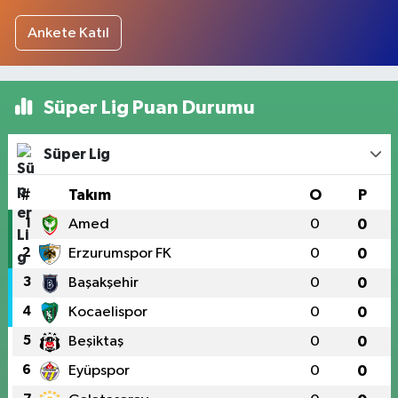
Ankete Katıl
Süper Lig Puan Durumu
Süper Lig
#
Takım
O
P
1
Amed
0
0
2
Erzurumspor FK
0
0
3
Başakşehir
0
0
4
Kocaelispor
0
0
5
Beşiktaş
0
0
6
Eyüpspor
0
0