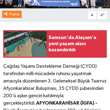
Paylaş
-
+
A
A
Samsun'da Alaçam'a
yeni yaşam alanı
kazandırıldı
Çağdaş Yaşamı Destekleme Derneği (ÇYDD)
tarafından milli mücadele ruhunu yaşatmak
amacıyla düzenlenen 3. Geleneksel Büyük Taarruz
Afyonkarahisar Buluşması, 35 ÇYDD şubesinden
200’ü aşkın gencin katılımıyla
gerçekleştirildi.
AFYONKARAHİSAR (İGFA) -