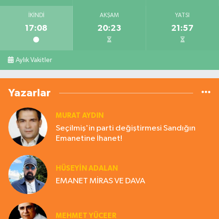
İKINDI
AKŞAM
YATSI
17:08
20:23
21:57
Aylık Vakitler
Yazarlar
MURAT AYDIN
Seçilmiş'in parti değiştirmesi Sandığın
Emanetine İhanet!
HÜSEYIN ADALAN
EMANET MİRAS VE DAVA
MEHMET YÜCEER