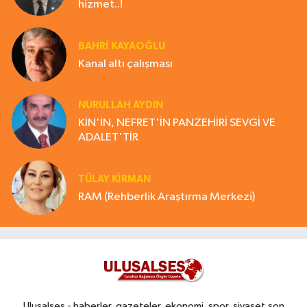
hizmet..!
BAHRI KAYAOĞLU
Kanal altı çalışması
NURULLAH AYDIN
KİN'İN, NEFRET'İN PANZEHİRİ SEVGİ VE
ADALET'TİR
TÜLAY KİRMAN
RAM (Rehberlik Araştırma Merkezi)
Ulusalses - haberler, gazeteler, ekonomi, spor, siyaset,son