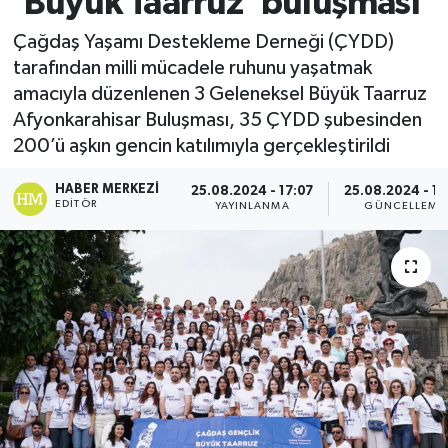
'Büyük Taarruz' buluşması
Çağdaş Yaşamı Destekleme Derneği (ÇYDD)
tarafından milli mücadele ruhunu yaşatmak
amacıyla düzenlenen 3 Geleneksel Büyük Taarruz
Afyonkarahisar Buluşması, 35 ÇYDD şubesinden
200’ü aşkın gencin katılımıyla gerçekleştirildi
HABER MERKEZI
25.08.2024 - 17:07
25.08.2024 - 17
EDITÖR
YAYINLANMA
GÜNCELLEME