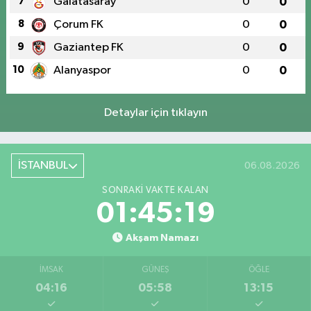
7
Galatasaray
0
0
8
Çorum FK
0
0
9
Gaziantep FK
0
0
10
Alanyaspor
0
0
Detaylar için tıklayın
İSTANBUL
06.08.2026
SONRAKI VAKTE KALAN
01:45:18
Akşam Namazı
İMSAK
GÜNEŞ
ÖĞLE
04:16
05:58
13:15