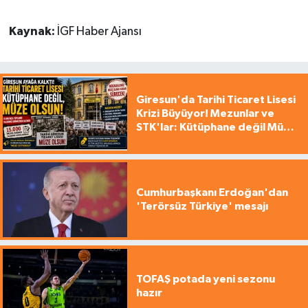
Kaynak:
İGF Haber Ajansı
Giresun'da Tarihi Ticaret Lisesi
Krizi Büyüyor! Mezunlar ve
STK'lar: Kütüphane değil Müze
yapılsın!
Cumhurbaşkanı Erdoğan'dan
'Terörsüz Türkiye' mesajı
TOFAŞ potada yeni sezonu
hazır