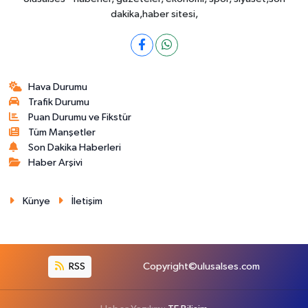
dakika,haber sitesi,
Hava Durumu
Trafik Durumu
Puan Durumu ve Fikstür
Tüm Manşetler
Son Dakika Haberleri
Haber Arşivi
Künye
İletişim
RSS
Copyright©ulusalses.com