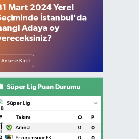
31 Mart 2024 Yerel
Seçiminde İstanbul'da
hangi Adaya oy
vereceksiniz?
Ankete Katıl
Süper Lig Puan Durumu
Süper Lig
#
Takım
O
P
1
Amed
0
0
2
Erzurumspor FK
0
0