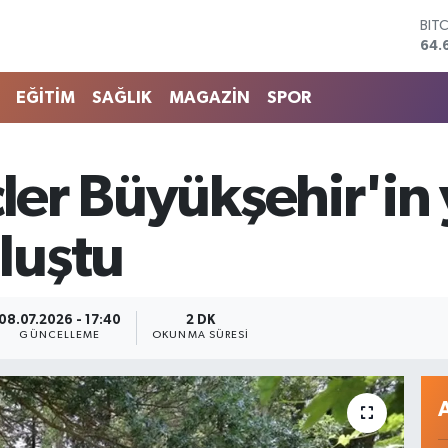
64.
DO
47,
EU
EĞİTİM
SAĞLIK
MAGAZİN
SPOR
55,
STE
64,
GRA
çler Büyükşehir'in
651
BİS
13.
luştu
08.07.2026 - 17:40
2 DK
GÜNCELLEME
OKUNMA SÜRESI