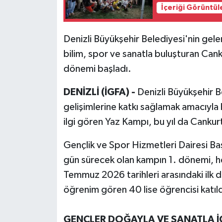
İçeriği Görüntül
Denizli Büyükşehir Belediyesi'nin gelen
bilim, spor ve sanatla buluşturan Can
dönemi başladı.
DENİZLİ (İGFA) -
Denizli Büyükşehir Be
gelişimlerine katkı sağlamak amacıyla 
ilgi gören Yaz Kampı, bu yıl da Cankur
Gençlik ve Spor Hizmetleri Dairesi B
gün sürecek olan kampın 1. dönemi, hey
Temmuz 2026 tarihleri arasındaki ilk d
öğrenim gören 40 lise öğrencisi katıld
GENÇLER DOĞAYLA VE SANATLA İÇ