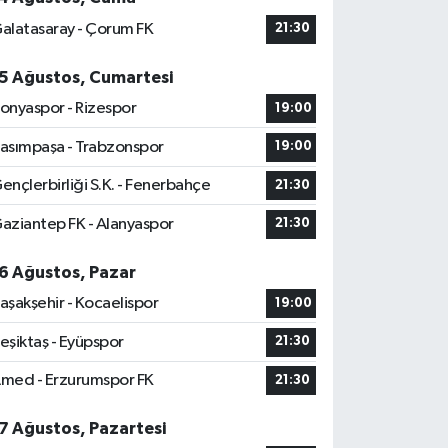
alatasaray - Çorum FK
21:30
5 Ağustos, Cumartesi
onyaspor - Rizespor
19:00
asımpaşa - Trabzonspor
19:00
ençlerbirliği S.K. - Fenerbahçe
21:30
aziantep FK - Alanyaspor
21:30
6 Ağustos, Pazar
aşakşehir - Kocaelispor
19:00
eşiktaş - Eyüpspor
21:30
med - Erzurumspor FK
21:30
7 Ağustos, Pazartesi