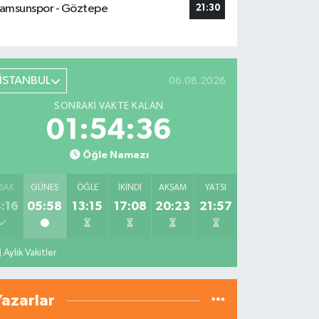
amsunspor - Göztepe
21:30
İSTANBUL
06.08.2026
SONRAKI VAKTE KALAN
01:54:35
Öğle Namazı
SAK
GÜNEŞ
ÖĞLE
İKINDI
AKŞAM
YATSI
:16
05:58
13:15
17:08
20:23
21:57
Aylık Vakitler
Yazarlar