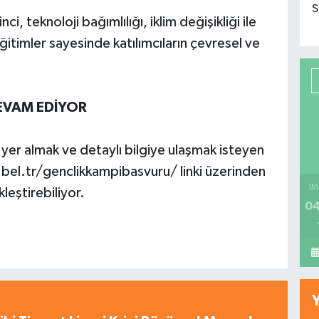
S
nci, teknoloji bağımlılığı, iklim değişikliği ile
eğitimler sayesinde katılımcıların çevresel ve
EVAM EDİYOR
yer almak ve detaylı bilgiye ulaşmak isteyen
i.bel.tr/genclikkampibasvuru/ linki üzerinden
İM
leştirebiliyor.
04