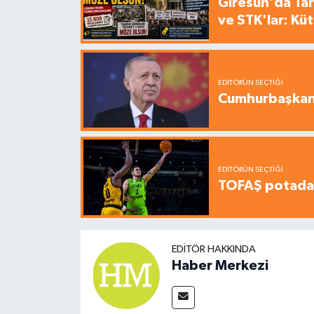
Giresun'da Tari
ve STK'lar: Kü
EDITÖRÜN SEÇTIĞI
Cumhurbaşkanı
EDITÖRÜN SEÇTIĞI
TOFAŞ potada 
EDITÖR HAKKINDA
Haber Merkezi