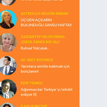
ASTROLOG NILGÜN AKMAN
ÜÇGEN AÇILARIN
BULUNDUĞU ŞANSLI HAFTA!!
GAZIANTEP VALISI KEMAL
ÇEBER ÖRNEK BİR VALİ
Ruhsal Yolculuk...
AV. ÜMIT KOYUNCU
Yarınlara ümitle bakmak için
borçlanın!
EDIP TEKKOL
Sığınmacılar Türkiye'yi tehdit
ediyor (!)
İLKAY KUMTEPE