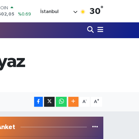
602,05
%0.69
°
30
İstanbul
LAR
5986
%0.06
RO
0700
%0.1
RLİN
2438
%0.21
M ALTIN
 yaz
8.23
%0.39
T100
768
%48
-
+
A
A
Anket