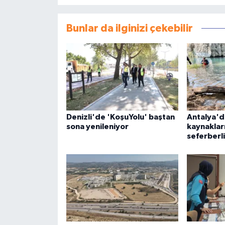
Bunlar da ilginizi çekebilir
Denizli'de 'KoşuYolu' baştan
Antalya'd
sona yenileniyor
kaynaklar
seferberli