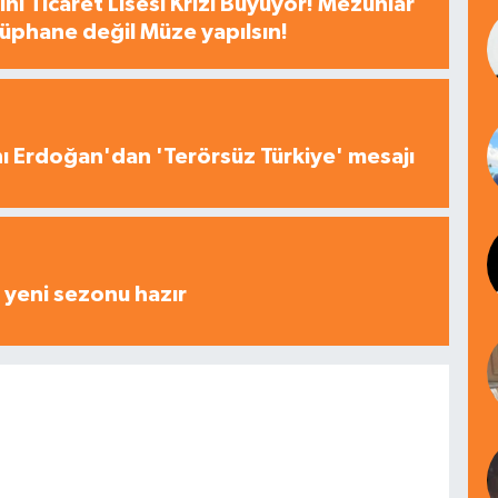
hi Ticaret Lisesi Krizi Büyüyor! Mezunlar
tüphane değil Müze yapılsın!
 Erdoğan'dan 'Terörsüz Türkiye' mesajı
yeni sezonu hazır