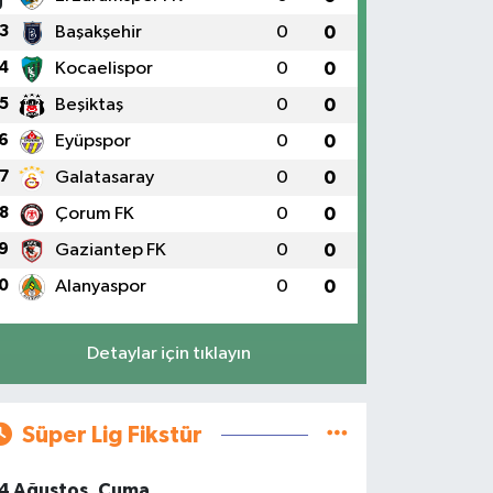
3
Başakşehir
0
0
4
Kocaelispor
0
0
5
Beşiktaş
0
0
6
Eyüpspor
0
0
7
Galatasaray
0
0
8
Çorum FK
0
0
9
Gaziantep FK
0
0
0
Alanyaspor
0
0
Detaylar için tıklayın
Süper Lig Fikstür
4 Ağustos, Cuma