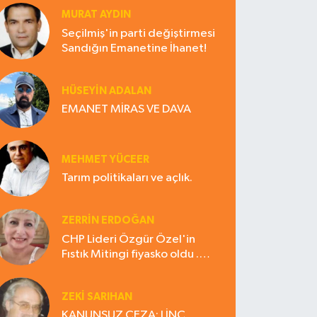
MURAT AYDIN
Seçilmiş'in parti değiştirmesi
Sandığın Emanetine İhanet!
HÜSEYIN ADALAN
EMANET MİRAS VE DAVA
MEHMET YÜCEER
Tarım politikaları ve açlık.
ZERRIN ERDOĞAN
CHP Lideri Özgür Özel'in
Fıstık Mitingi fiyasko oldu .
Çiftçi hayal kırıklığına uğradı
ZEKI SARIHAN
KANUNSUZ CEZA: LİNÇ