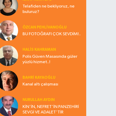
Telafiden ne bekliyoruz, ne
buluruz?
ÖZCAN PEHLİVANOĞLU
BU FOTOĞRAFI ÇOK SEVDİM!..
HALIS KAHRAMAN
Polis Güven Masasında güler
yüzlü hizmet..!
BAHRI KAYAOĞLU
Kanal altı çalışması
NURULLAH AYDIN
KİN'İN, NEFRET'İN PANZEHİRİ
SEVGİ VE ADALET'TİR