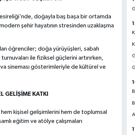
G
sireliği'nde, doğayla baş başa bir ortamda
1
, modern şehir hayatının stresinden uzaklaşma
K
K
n öğrenciler; doğa yürüyüşleri, sabah
G
urnuvaları ile fiziksel güçlerini artırırken,
va sineması gösterimleriyle de kültürel ve
G
1
B
L GELİŞİME KATKI
B
em kişisel gelişimlerini hem de toplumsal
A
samlı eğitim ve atölye çalışmaları
1