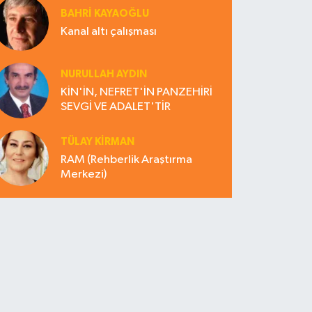
BAHRI KAYAOĞLU
Kanal altı çalışması
NURULLAH AYDIN
KİN'İN, NEFRET'İN PANZEHİRİ
SEVGİ VE ADALET'TİR
TÜLAY KİRMAN
RAM (Rehberlik Araştırma
Merkezi)