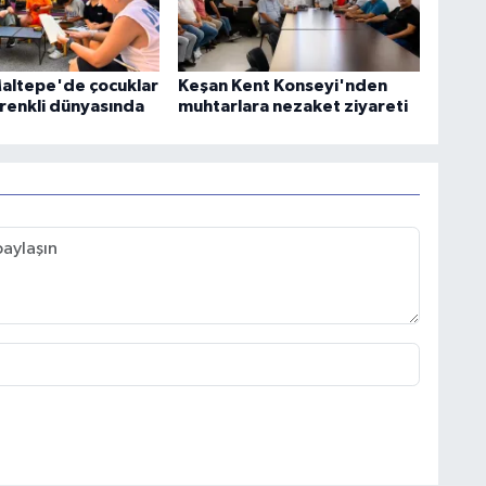
Maltepe'de çocuklar
Keşan Kent Konseyi'nden
 renkli dünyasında
muhtarlara nezaket ziyareti