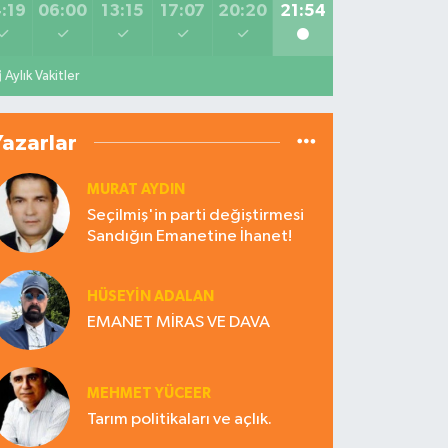
:19
06:00
13:15
17:07
20:20
21:54
Aylık Vakitler
Yazarlar
MURAT AYDIN
Seçilmiş'in parti değiştirmesi
Sandığın Emanetine İhanet!
HÜSEYIN ADALAN
EMANET MİRAS VE DAVA
MEHMET YÜCEER
Tarım politikaları ve açlık.