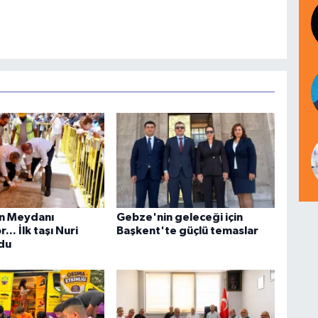
n Meydanı
Gebze'nin geleceği için
... İlk taşı Nuri
Başkent'te güçlü temaslar
du