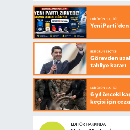
EDITÖRÜN SEÇTIĞI
Yeni Parti'den 
EDITÖRÜN SEÇTIĞI
Görevden uzak
tahliye kararı
EDITÖRÜN SEÇTIĞI
6 yıl önceki ka
keçisi için cez
EDITÖR HAKKINDA