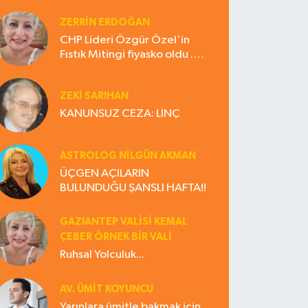
ZERRIN ERDOĞAN
CHP Lideri Özgür Özel'in
Fıstık Mitingi fiyasko oldu .
Çiftçi hayal kırıklığına uğradı
ZEKI SARIHAN
KANUNSUZ CEZA: LİNÇ
ASTROLOG NILGÜN AKMAN
ÜÇGEN AÇILARIN
BULUNDUĞU ŞANSLI HAFTA!!
GAZIANTEP VALISI KEMAL
ÇEBER ÖRNEK BİR VALİ
Ruhsal Yolculuk...
AV. ÜMIT KOYUNCU
Yarınlara ümitle bakmak için