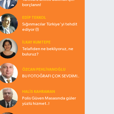
borçlanın!
EDIP TEKKOL
Sığınmacılar Türkiye'yi tehdit
ediyor (!)
İLKAY KUMTEPE
Telafiden ne bekliyoruz, ne
buluruz?
ÖZCAN PEHLİVANOĞLU
BU FOTOĞRAFI ÇOK SEVDİM!..
HALIS KAHRAMAN
Polis Güven Masasında güler
yüzlü hizmet..!