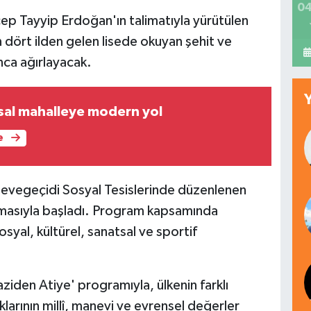
04
p Tayyip Erdoğan'ın talimatıyla yürütülen
dört ilden gelen lisede okuyan şehit ve
unca ağırlayacak.
rsal mahalleye modern yol
e
evegeçidi Sosyal Tesislerinde düzenlenen
kunmasıyla başladı. Program kapsamında
syal, kültürel, sanatsal ve sportif
ziden Atiye' programıyla, ülkenin farklı
larının millî, manevi ve evrensel değerler