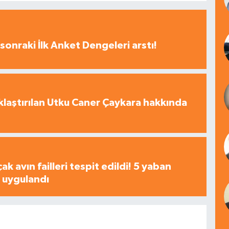
sonraki İlk Anket Dengeleri arstı!
laştırılan Utku Caner Çaykara hakkında
çak avın failleri tespit edildi! 5 yaban
a uygulandı