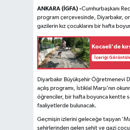
ANKARA (İGFA) -
Cumhurbaşkanı Rece
program çerçevesinde, Diyarbakır, on 
gazilerin kız çocuklarını bir hafta boy
Kocaeli'de kı
İçeriği Görüntül
Diyarbakır Büyükşehir Öğretmenevi D
açılış programı, İstiklal Marşı'nın o
öğrenciler, bir hafta boyunca kentte so
faaliyetlerde bulunacak.
Geçmişin izlerini geleceğe taşıyan 'Ma
şehirlerinden gelen şehit ve gazi çocuk