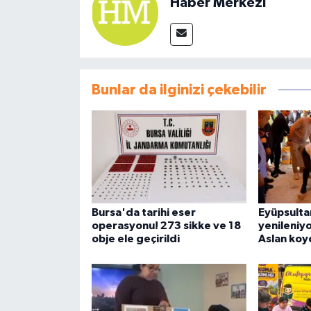
Haber Merkezi
Bunlar da ilginizi çekebilir
Bursa'da tarihi eser
Eyüpsulta
operasyonu! 273 sikke ve 18
yenileniyor
obje ele geçirildi
Aslan koy