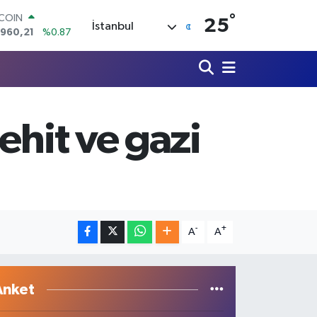
°
TCOIN
25
İstanbul
.960,21
%0.87
LAR
,7436
%0.18
RO
,2510
%0.32
ERLİN
,4811
%0.38
ehit ve gazi
AM ALTIN
48.99
%2.59
ST100
.779
%-14
-
+
A
A
Anket