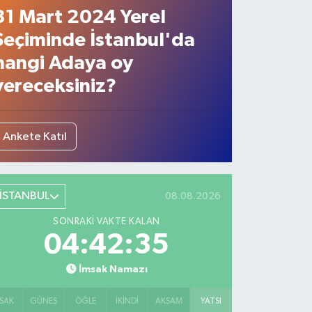
31 Mart 2024 Yerel
Seçiminde İstanbul'da
hangi Adaya oy
vereceksiniz?
Ankete Katıl
İSTANBUL
08.08.2026
SONRAKI VAKTE KALAN
04:42:34
İmsak Namazı
SAK
GÜNEŞ
ÖĞLE
İKINDI
AKŞAM
YATSI