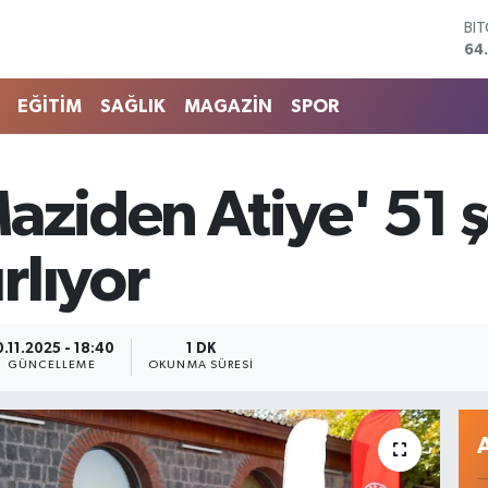
BI
64
DO
47
EĞİTİM
SAĞLIK
MAGAZİN
SPOR
EU
55
ST
64
aziden Atiye' 51 ş
GR
66
Bİ
rlıyor
13
0.11.2025 - 18:40
1 DK
GÜNCELLEME
OKUNMA SÜRESI