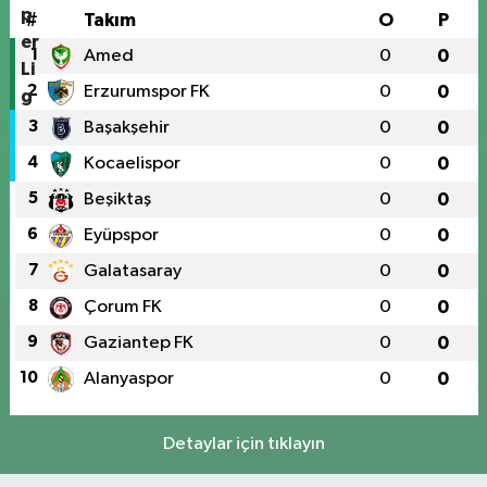
#
Takım
O
P
1
Amed
0
0
2
Erzurumspor FK
0
0
3
Başakşehir
0
0
4
Kocaelispor
0
0
5
Beşiktaş
0
0
6
Eyüpspor
0
0
7
Galatasaray
0
0
8
Çorum FK
0
0
9
Gaziantep FK
0
0
10
Alanyaspor
0
0
Detaylar için tıklayın