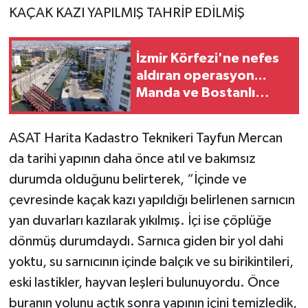
KAÇAK KAZI YAPILMIŞ TAHRİP EDİLMİŞ
İzmir Körfezi'ne nefes
aldıran operasyon...
Manda ve Bostanlı
temizlendi
ASAT Harita Kadastro Teknikeri Tayfun Mercan
da tarihi yapının daha önce atıl ve bakımsız
durumda olduğunu belirterek, “İçinde ve
çevresinde kaçak kazı yapıldığı belirlenen sarnıcın
yan duvarları kazılarak yıkılmış. İçi ise çöplüğe
dönmüş durumdaydı. Sarnıca giden bir yol dahi
yoktu, su sarnıcının içinde balçık ve su birikintileri,
eski lastikler, hayvan leşleri bulunuyordu. Önce
buranın yolunu açtık sonra yapının içini temizledik,