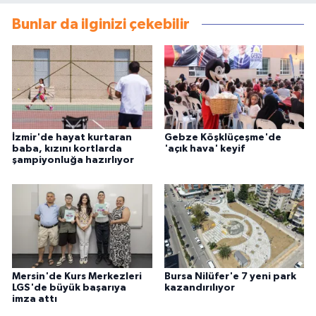
Bunlar da ilginizi çekebilir
İzmir'de hayat kurtaran
Gebze Köşklüçeşme'de
baba, kızını kortlarda
'açık hava' keyif
şampiyonluğa hazırlıyor
Mersin'de Kurs Merkezleri
Bursa Nilüfer'e 7 yeni park
LGS'de büyük başarıya
kazandırılıyor
imza attı