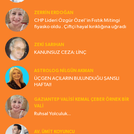
ZERRIN ERDOĞAN
CHP Lideri Özgür Özel'in Fıstık Mitingi
fiyasko oldu . Çiftçi hayal kırıklığına uğradı
ZEKI SARIHAN
KANUNSUZ CEZA: LİNÇ
ASTROLOG NILGÜN AKMAN
ÜÇGEN AÇILARIN BULUNDUĞU ŞANSLI
HAFTA!!
GAZIANTEP VALISI KEMAL ÇEBER ÖRNEK BİR
VALİ
Ruhsal Yolculuk...
AV. ÜMIT KOYUNCU