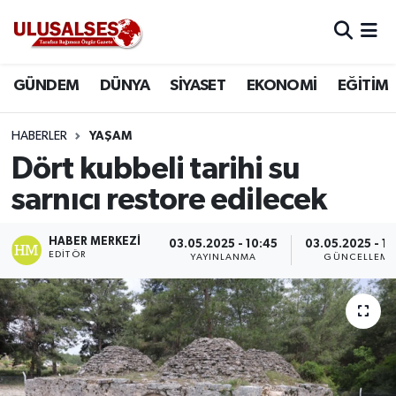
GÜNDEM
Hava Durumu
GÜNDEM
DÜNYA
SİYASET
EKONOMİ
EĞİTİM
DÜNYA
Trafik Durumu
HABERLER
YAŞAM
SİYASET
Süper Lig Puan Durumu ve Fikstür
Dört kubbeli tarihi su
sarnıcı restore edilecek
EKONOMİ
Tüm Manşetler
HABER MERKEZI
03.05.2025 - 10:45
03.05.2025 - 10
EĞİTİM
Son Dakika Haberleri
EDITÖR
YAYINLANMA
GÜNCELLEME
SAĞLIK
Haber Arşivi
MAGAZİN
SPOR