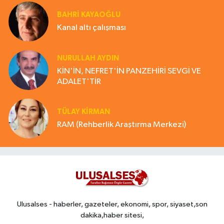
BAHRI KAYAOĞLU
Kanal altı çalışması
NURULLAH AYDIN
KİN'İN, NEFRET'İN PANZEHİRİ SEVGİ VE
ADALET'TİR
TÜLAY KİRMAN
RAM (Rehberlik Araştırma Merkezi)
Ulusalses - haberler, gazeteler, ekonomi, spor, siyaset,son
dakika,haber sitesi,