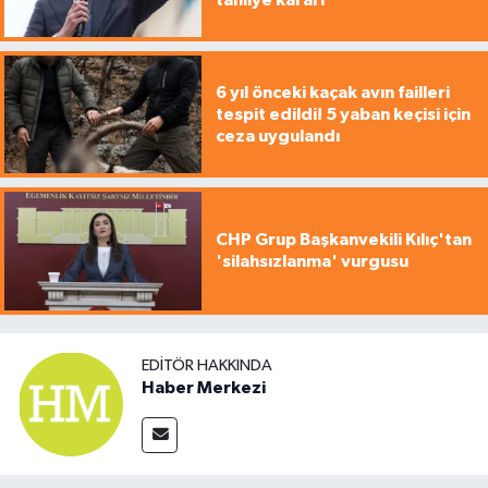
6 yıl önceki kaçak avın failleri
tespit edildi! 5 yaban keçisi için
ceza uygulandı
CHP Grup Başkanvekili Kılıç'tan
'silahsızlanma' vurgusu
EDITÖR HAKKINDA
Haber Merkezi