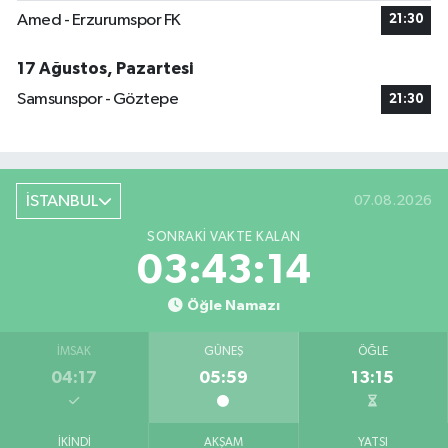
Amed - Erzurumspor FK
21:30
17 Ağustos, Pazartesi
Samsunspor - Göztepe
21:30
İSTANBUL
07.08.2026
SONRAKI VAKTE KALAN
03:43:13
Öğle Namazı
İMSAK
GÜNEŞ
ÖĞLE
04:17
05:59
13:15
İKINDI
AKŞAM
YATSI