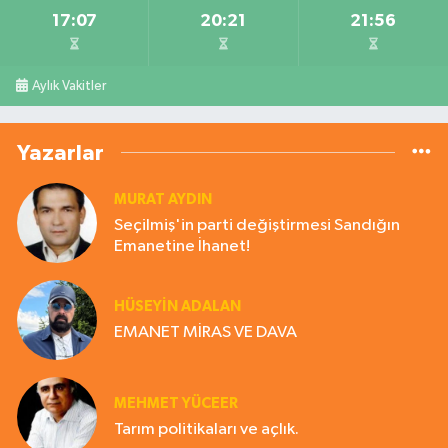
17:07
20:21
21:56
Aylık Vakitler
Yazarlar
MURAT AYDIN
Seçilmiş'in parti değiştirmesi Sandığın
Emanetine İhanet!
HÜSEYIN ADALAN
EMANET MİRAS VE DAVA
MEHMET YÜCEER
Tarım politikaları ve açlık.