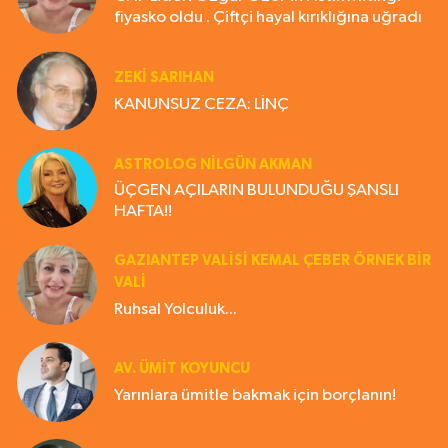
fiyasko oldu . Çiftçi hayal kırıklığına uğradı
ZEKI SARIHAN
KANUNSUZ CEZA: LİNÇ
ASTROLOG NILGÜN AKMAN
ÜÇGEN AÇILARIN BULUNDUĞU ŞANSLI
HAFTA!!
GAZIANTEP VALISI KEMAL ÇEBER ÖRNEK BİR
VALİ
Ruhsal Yolculuk...
AV. ÜMIT KOYUNCU
Yarınlara ümitle bakmak için borçlanın!