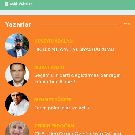
Aylık Vakitler
Yazarlar
HÜSEYIN ADALAN
HİÇLERİN HAYATI VE SİYASİ DURUMU
MURAT AYDIN
Seçilmiş'in parti değiştirmesi Sandığın
Emanetine İhanet!
MEHMET YÜCEER
Tarım politikaları ve açlık.
ZERRIN ERDOĞAN
CHP Lideri Özgür Özel'in Fıstık Mitingi