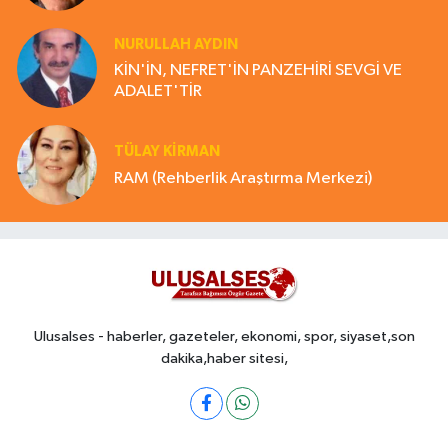
NURULLAH AYDIN
KİN'İN, NEFRET'İN PANZEHİRİ SEVGİ VE
ADALET'TİR
TÜLAY KİRMAN
RAM (Rehberlik Araştırma Merkezi)
Ulusalses - haberler, gazeteler, ekonomi, spor, siyaset,son
dakika,haber sitesi,