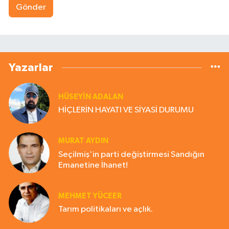
Gönder
Yazarlar
HÜSEYIN ADALAN
HİÇLERİN HAYATI VE SİYASİ DURUMU
MURAT AYDIN
Seçilmiş'in parti değiştirmesi Sandığın
Emanetine İhanet!
MEHMET YÜCEER
Tarım politikaları ve açlık.