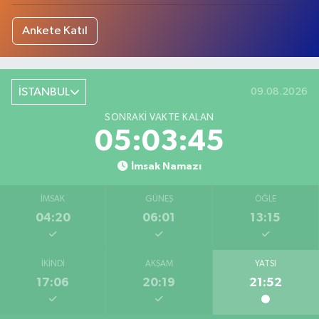
Ankete Katıl
İSTANBUL
09.08.2026
SONRAKI VAKTE KALAN
05:03:45
İmsak Namazı
İMSAK
GÜNEŞ
ÖĞLE
04:20
06:01
13:15
İKINDI
AKŞAM
YATSI
17:06
20:19
21:52