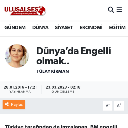
GÜNDEM
Hava Durumu
GÜNDEM
DÜNYA
SİYASET
EKONOMİ
EĞİTİM
DÜNYA
Trafik Durumu
Dünya’da Engelli
SİYASET
Süper Lig Puan Durumu ve Fikstür
olmak..
EKONOMİ
Tüm Manşetler
TÜLAY KİRMAN
EĞİTİM
Son Dakika Haberleri
28.01.2016 - 17:21
23.03.2023 - 02:18
YAYINLANMA
GÜNCELLEME
SAĞLIK
Haber Arşivi
Paylaş
-
+
A
A
MAGAZİN
SPOR
Türkiye tarafından da imzalanan, BM engelli