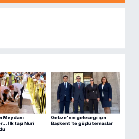
n Meydanı
Gebze'nin geleceği için
... İlk taşı Nuri
Başkent'te güçlü temaslar
du