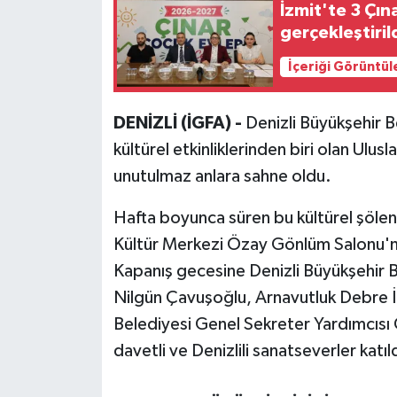
İzmit'te 3 Çın
gerçekleştiril
İçeriği Görüntül
DENİZLİ (İGFA) -
Denizli Büyükşehir Be
kültürel etkinliklerinden biri olan Ulusl
unutulmaz anlara sahne oldu.
Hafta boyunca süren bu kültürel şölen
Kültür Merkezi Özay Gönlüm Salonu'n
Kapanış gecesine Denizli Büyükşehir B
Nilgün Çavuşoğlu, Arnavutluk Debre İl
Belediyesi Genel Sekreter Yardımcısı 
davetli ve Denizlili sanatseverler katıld