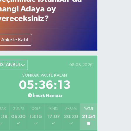
hangi Adaya oy
vereceksiniz?
Ankete Katıl
İSTANBUL
08.08.2026
SONRAKI VAKTE KALAN
05:36:12
İmsak Namazı
SAK
GÜNEŞ
ÖĞLE
İKINDI
AKŞAM
YATSI
:19
06:00
13:15
17:07
20:20
21:54