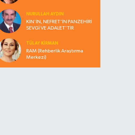
NURULLAH AYDIN
KİN'İN, NEFRET'İN PANZEHİRİ
SEVGİ VE ADALET'TİR
TÜLAY KİRMAN
RAM (Rehberlik Araştırma
Merkezi)