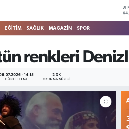
BI
64
DO
47
EĞİTİM
SAĞLIK
MAGAZİN
SPOR
EU
55
ST
64
ün renkleri Denizl
GR
66
Bİ
13
06.07.2026 - 14:15
2 DK
GÜNCELLEME
OKUNMA SÜRESI