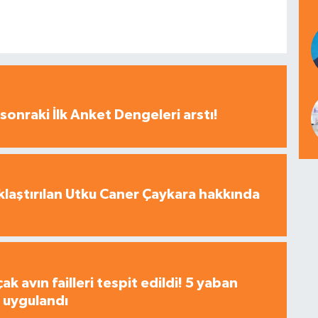
sonraki İlk Anket Dengeleri arstı!
laştırılan Utku Caner Çaykara hakkında
çak avın failleri tespit edildi! 5 yaban
a uygulandı