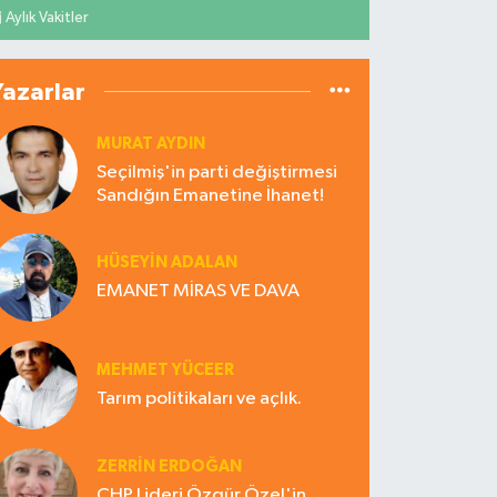
Aylık Vakitler
Yazarlar
MURAT AYDIN
Seçilmiş'in parti değiştirmesi
Sandığın Emanetine İhanet!
HÜSEYIN ADALAN
EMANET MİRAS VE DAVA
MEHMET YÜCEER
Tarım politikaları ve açlık.
ZERRIN ERDOĞAN
CHP Lideri Özgür Özel'in