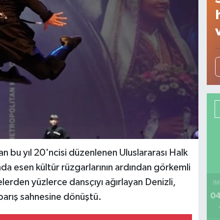
an bu yıl 20'ncisi düzenlenen Uluslararası Halk
ında esen kültür rüzgarlarının ardından görkemli
kelerden yüzlerce dansçıyı ağırlayan Denizli,
İM
04
r barış sahnesine dönüştü.