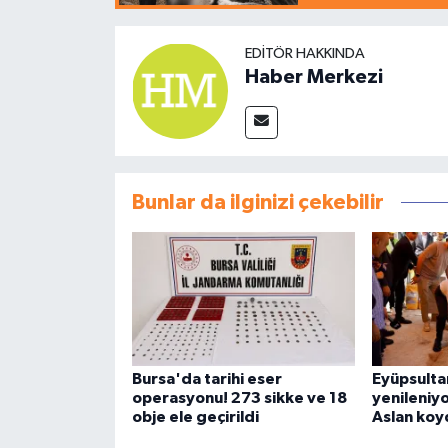
EDITÖR HAKKINDA
Haber Merkezi
Bunlar da ilginizi çekebilir
Bursa'da tarihi eser
Eyüpsulta
operasyonu! 273 sikke ve 18
yenileniyor
obje ele geçirildi
Aslan koy