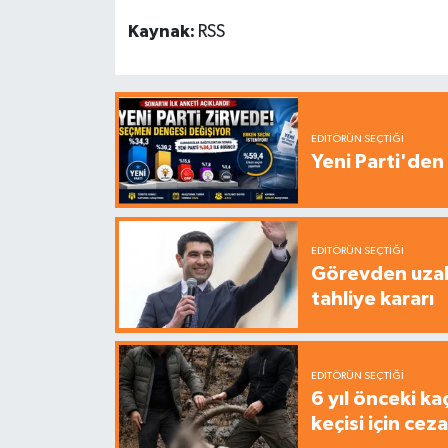
Kaynak:
RSS
EDITÖRÜN SEÇTIĞI
Yeni Parti'den 
EDITÖRÜN SEÇTIĞI
Görevden uzak
tahliye kararı
EDITÖRÜN SEÇTIĞI
6 yıl önceki ka
keçisi için cez