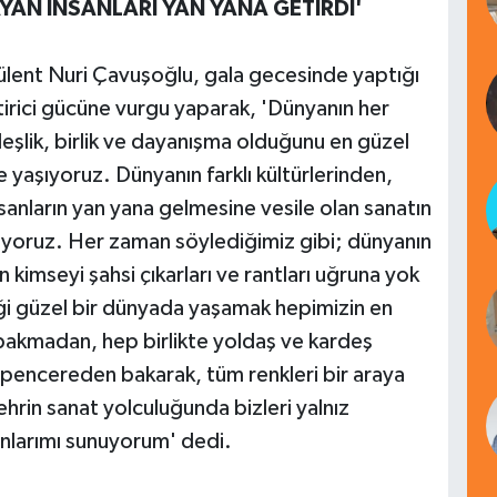
AYAN İNSANLARI YAN YANA GETİRDİ'
ülent Nuri Çavuşoğlu, gala gecesinde yaptığı
irici gücüne vurgu yaparak, 'Dünyanın her
deşlik, birlik ve dayanışma olduğunu en güzel
te yaşıyoruz. Dünyanın farklı kültürlerinden,
sanların yan yana gelmesine vesile olan sanatın
iyoruz. Her zaman söylediğimiz gibi; dünyanın
 kimseyi şahsi çıkarları ve rantları uğruna yok
 güzel bir dünyada yaşamak hepimizin en
bakmadan, hep birlikte yoldaş ve kardeş
encereden bakarak, tüm renkleri bir araya
hrin sanat yolculuğunda bizleri yalnız
nlarımı sunuyorum' dedi.