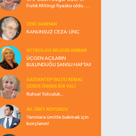
Fıstık Mitingi fiyasko oldu .
Çiftçi hayal kırıklığına uğradı
ZEKI SARIHAN
KANUNSUZ CEZA: LİNÇ
ASTROLOG NILGÜN AKMAN
ÜÇGEN AÇILARIN
BULUNDUĞU ŞANSLI HAFTA!!
GAZIANTEP VALISI KEMAL
ÇEBER ÖRNEK BİR VALİ
Ruhsal Yolculuk...
AV. ÜMIT KOYUNCU
Yarınlara ümitle bakmak için
borçlanın!