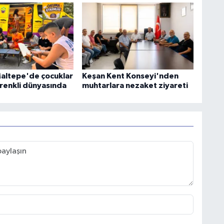
Maltepe'de çocuklar
Keşan Kent Konseyi'nden
 renkli dünyasında
muhtarlara nezaket ziyareti