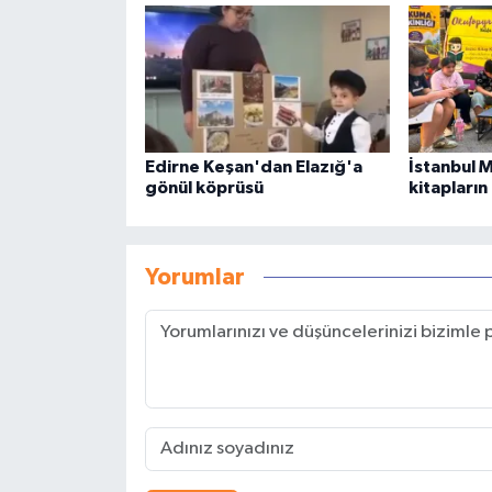
Edirne Keşan'dan Elazığ'a
İstanbul 
gönül köprüsü
kitapların
Yorumlar