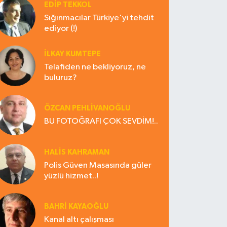
EDIP TEKKOL
Sığınmacılar Türkiye'yi tehdit
ediyor (!)
İLKAY KUMTEPE
Telafiden ne bekliyoruz, ne
buluruz?
ÖZCAN PEHLİVANOĞLU
BU FOTOĞRAFI ÇOK SEVDİM!..
HALIS KAHRAMAN
Polis Güven Masasında güler
yüzlü hizmet..!
BAHRI KAYAOĞLU
Kanal altı çalışması