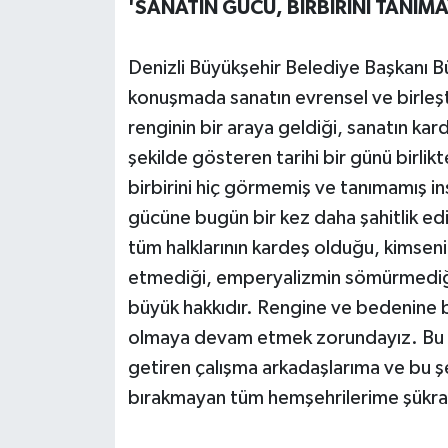
'SANATIN GÜCÜ, BİRBİRİNİ TANIM
Denizli Büyükşehir Belediye Başkanı B
konuşmada sanatın evrensel ve birleşt
renginin bir araya geldiği, sanatın kar
şekilde gösteren tarihi bir günü birlik
birbirini hiç görmemiş ve tanımamış in
gücüne bugün bir kez daha şahitlik ed
tüm halklarının kardeş olduğu, kimsenin
etmediği, emperyalizmin sömürmediği
büyük hakkıdır. Rengine ve bedenine 
olmaya devam etmek zorundayız. Bu p
getiren çalışma arkadaşlarıma ve bu şe
bırakmayan tüm hemşehrilerime şükra