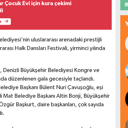
ar Çocuk Evi için kura çekimi
di
e
lediyesi'nin uluslararası arenadaki prestijli
ararası Halk Dansları Festivali, yirminci yılında
, Denizli Büyükşehir Belediyesi Kongre ve
da düzenlenen gala gecesiyle taçlandı.
elediye Başkanı Bülent Nuri Çavuşoğlu, eşi
i Mat Belediye Başkanı Altin Bonji, Büyükşehir
Özgür Başkurt, daire başkanları, çok sayıda
ı.