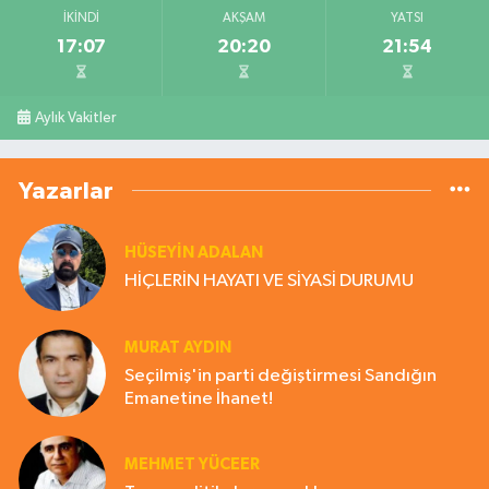
İKINDI
AKŞAM
YATSI
17:07
20:20
21:54
Aylık Vakitler
Yazarlar
HÜSEYIN ADALAN
HİÇLERİN HAYATI VE SİYASİ DURUMU
MURAT AYDIN
Seçilmiş'in parti değiştirmesi Sandığın
Emanetine İhanet!
MEHMET YÜCEER