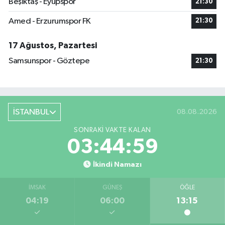
Beşiktaş - Eyüpspor
21:30
Amed - Erzurumspor FK
21:30
17 Ağustos, Pazartesi
Samsunspor - Göztepe
21:30
İSTANBUL
08.08.2026
SONRAKI VAKTE KALAN
03:44:59
İkindi Namazı
İMSAK
GÜNEŞ
ÖĞLE
04:19
06:00
13:15