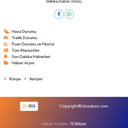
dakika,haber sitesi,
Hava Durumu
Trafik Durumu
Puan Durumu ve Fikstür
Tüm Manşetler
Son Dakika Haberleri
Haber Arşivi
Künye
İletişim
RSS
Copyright©ulusalses.com
Haber Yazılımı:
TE Bilişim