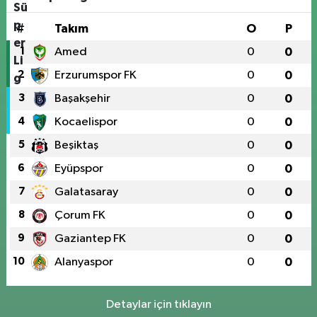
#
Takım
O
P
1
Amed
0
0
2
Erzurumspor FK
0
0
3
Başakşehir
0
0
4
Kocaelispor
0
0
5
Beşiktaş
0
0
6
Eyüpspor
0
0
7
Galatasaray
0
0
8
Çorum FK
0
0
9
Gaziantep FK
0
0
10
Alanyaspor
0
0
Detaylar için tıklayın