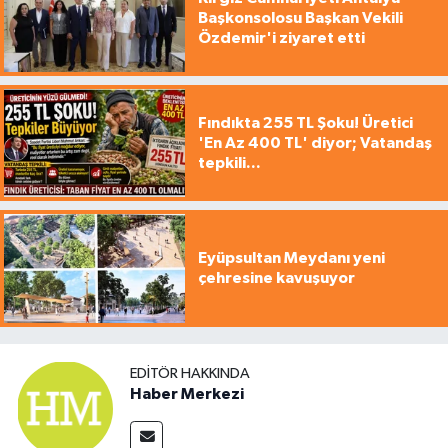
Başkonsolosu Başkan Vekili
Özdemir'i ziyaret etti
Fındıkta 255 TL Şoku! Üretici
'En Az 400 TL' diyor; Vatandaş
tepkili...
Eyüpsultan Meydanı yeni
çehresine kavuşuyor
EDITÖR HAKKINDA
Haber Merkezi