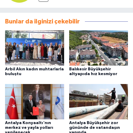
Bunlar da ilginizi çekebilir
Arbil Akın kadın muhtarlarla
Balıkesir Büyükşehir
buluştu
altyapıda hız kesmiyor
Antalya Konyaaltı'nın
Antalya Büyükşehir zor
merkez ve yayla yolları
gününde de vatandaşın
yenilenecek
yanında