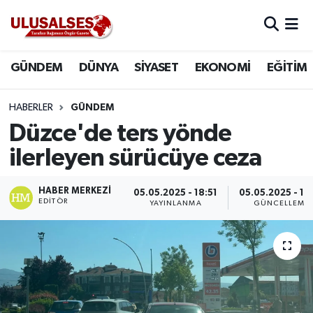
GÜNDEM
Hava Durumu
GÜNDEM
DÜNYA
SİYASET
EKONOMİ
EĞİTİM
DÜNYA
Trafik Durumu
HABERLER
GÜNDEM
SİYASET
Süper Lig Puan Durumu ve Fikstür
Düzce'de ters yönde
ilerleyen sürücüye ceza
EKONOMİ
Tüm Manşetler
HABER MERKEZI
05.05.2025 - 18:51
05.05.2025 - 18
EĞİTİM
Son Dakika Haberleri
EDITÖR
YAYINLANMA
GÜNCELLEME
SAĞLIK
Haber Arşivi
MAGAZİN
SPOR