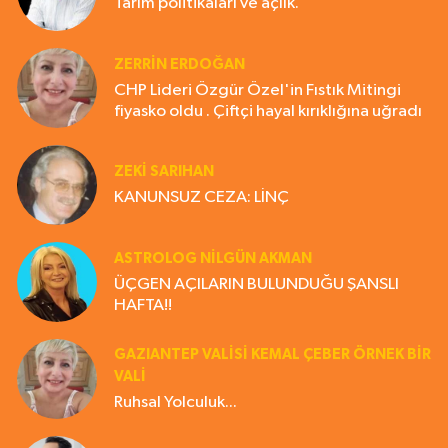
Tarım politikaları ve açlık.
ZERRIN ERDOĞAN
CHP Lideri Özgür Özel'in Fıstık Mitingi
fiyasko oldu . Çiftçi hayal kırıklığına uğradı
ZEKI SARIHAN
KANUNSUZ CEZA: LİNÇ
ASTROLOG NILGÜN AKMAN
ÜÇGEN AÇILARIN BULUNDUĞU ŞANSLI
HAFTA!!
GAZIANTEP VALISI KEMAL ÇEBER ÖRNEK BİR
VALİ
Ruhsal Yolculuk...