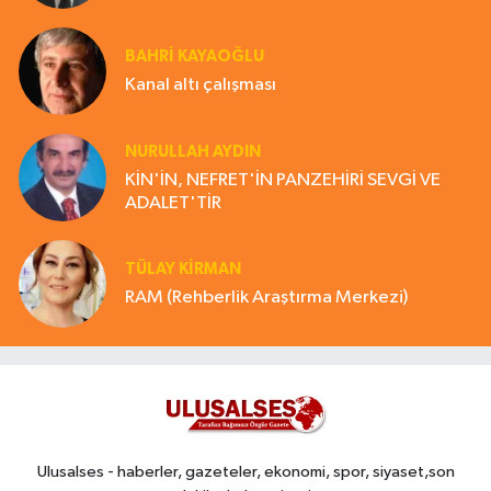
BAHRI KAYAOĞLU
Kanal altı çalışması
NURULLAH AYDIN
KİN'İN, NEFRET'İN PANZEHİRİ SEVGİ VE
ADALET'TİR
TÜLAY KİRMAN
RAM (Rehberlik Araştırma Merkezi)
Ulusalses - haberler, gazeteler, ekonomi, spor, siyaset,son