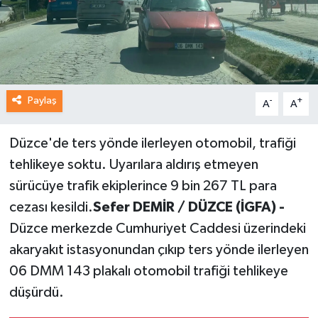
Paylaş
-
+
A
A
Düzce'de ters yönde ilerleyen otomobil, trafiği
tehlikeye soktu. Uyarılara aldırış etmeyen
sürücüye trafik ekiplerince 9 bin 267 TL para
cezası kesildi.
Sefer DEMİR / DÜZCE (İGFA) -
Düzce merkezde Cumhuriyet Caddesi üzerindeki
akaryakıt istasyonundan çıkıp ters yönde ilerleyen
06 DMM 143 plakalı otomobil trafiği tehlikeye
düşürdü.