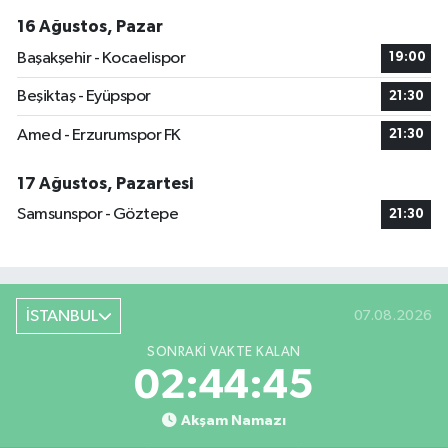
16 Ağustos, Pazar
Başakşehir - Kocaelispor
19:00
Beşiktaş - Eyüpspor
21:30
Amed - Erzurumspor FK
21:30
17 Ağustos, Pazartesi
Samsunspor - Göztepe
21:30
İSTANBUL
07.08.2026
SONRAKI VAKTE KALAN
02:44:44
Akşam Namazı