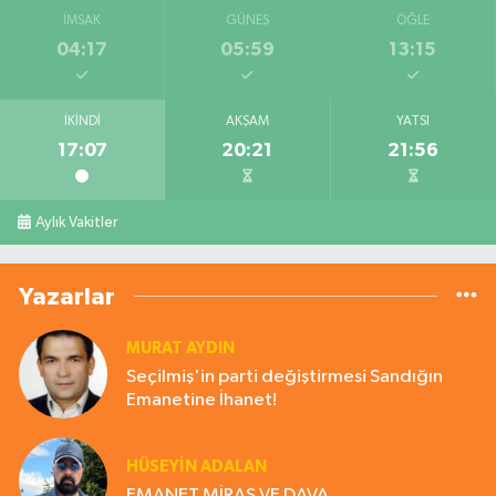
İMSAK
GÜNEŞ
ÖĞLE
04:17
05:59
13:15
İKINDI
AKŞAM
YATSI
17:07
20:21
21:56
Aylık Vakitler
Yazarlar
MURAT AYDIN
Seçilmiş'in parti değiştirmesi Sandığın
Emanetine İhanet!
HÜSEYIN ADALAN
EMANET MİRAS VE DAVA