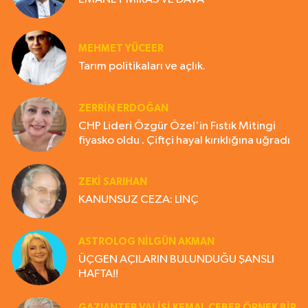
MEHMET YÜCEER
Tarım politikaları ve açlık.
ZERRIN ERDOĞAN
CHP Lideri Özgür Özel'in Fıstık Mitingi
fiyasko oldu . Çiftçi hayal kırıklığına uğradı
ZEKI SARIHAN
KANUNSUZ CEZA: LİNÇ
ASTROLOG NILGÜN AKMAN
ÜÇGEN AÇILARIN BULUNDUĞU ŞANSLI
HAFTA!!
GAZIANTEP VALISI KEMAL ÇEBER ÖRNEK BİR