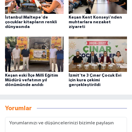
İstanbul Maltepe'de
Keşan Kent Konseyi'nden
çocuklar kitapların renkli
muhtarlara nezaket
dünyasında
ziyareti
Keşan eski İlçe Millî Eğitim
İzmit'te 3 Çınar Çocuk Evi
Müdürü vefatının yıl
için kura çekimi
dönümünde anıldı
gerçekleştirildi
Yorumlar