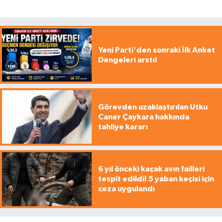
Yeni Parti'den sonraki İlk Anket
Dengeleri arstı!
Görevden uzaklaştırılan Utku
Caner Çaykara hakkında
tahliye kararı
6 yıl önceki kaçak avın failleri
tespit edildi! 5 yaban keçisi için
ceza uygulandı