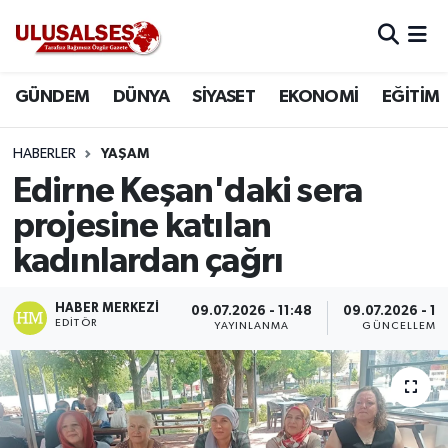
GÜNDEM
Hava Durumu
GÜNDEM
DÜNYA
SİYASET
EKONOMİ
EĞİTİM
DÜNYA
Trafik Durumu
HABERLER
YAŞAM
SİYASET
Süper Lig Puan Durumu ve Fikstür
Edirne Keşan'daki sera
projesine katılan
EKONOMİ
Tüm Manşetler
kadınlardan çağrı
EĞİTİM
Son Dakika Haberleri
HABER MERKEZI
09.07.2026 - 11:48
09.07.2026 - 11
EDITÖR
YAYINLANMA
GÜNCELLEME
SAĞLIK
Haber Arşivi
MAGAZİN
SPOR