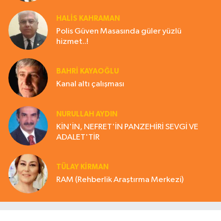
HALIS KAHRAMAN
Polis Güven Masasında güler yüzlü
hizmet..!
BAHRI KAYAOĞLU
Kanal altı çalışması
NURULLAH AYDIN
KİN'İN, NEFRET'İN PANZEHİRİ SEVGİ VE
ADALET'TİR
TÜLAY KİRMAN
RAM (Rehberlik Araştırma Merkezi)