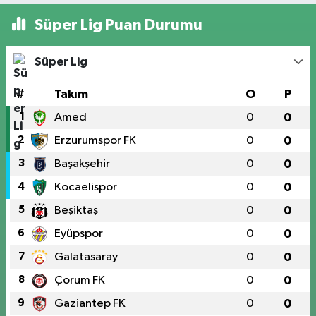
Süper Lig Puan Durumu
Süper Lig
#
Takım
O
P
1
Amed
0
0
2
Erzurumspor FK
0
0
3
Başakşehir
0
0
4
Kocaelispor
0
0
5
Beşiktaş
0
0
6
Eyüpspor
0
0
7
Galatasaray
0
0
8
Çorum FK
0
0
9
Gaziantep FK
0
0