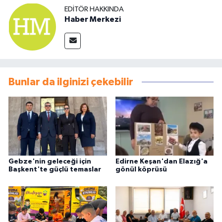
EDITÖR HAKKINDA
Haber Merkezi
Bunlar da ilginizi çekebilir
Gebze'nin geleceği için
Edirne Keşan'dan Elazığ'a
Başkent'te güçlü temaslar
gönül köprüsü