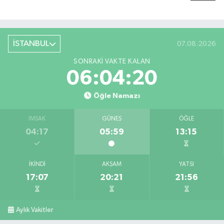
İSTANBUL
07.08.2026
SONRAKI VAKTE KALAN
06:04:20
Öğle Namazı
İMSAK
GÜNEŞ
ÖĞLE
04:17
05:59
13:15
İKINDI
AKŞAM
YATSI
17:07
20:21
21:56
Aylık Vakitler