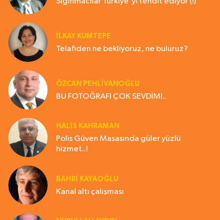
Sığınmacılar Türkiye'yi tehdit ediyor (!)
İLKAY KUMTEPE
Telafiden ne bekliyoruz, ne buluruz?
ÖZCAN PEHLİVANOĞLU
BU FOTOĞRAFI ÇOK SEVDİM!..
HALIS KAHRAMAN
Polis Güven Masasında güler yüzlü
hizmet..!
BAHRI KAYAOĞLU
Kanal altı çalışması