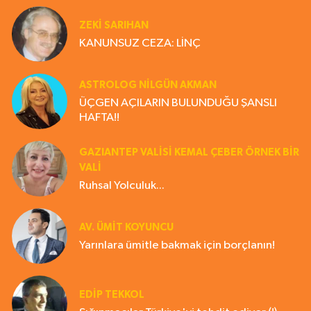
ZEKI SARIHAN
KANUNSUZ CEZA: LİNÇ
ASTROLOG NILGÜN AKMAN
ÜÇGEN AÇILARIN BULUNDUĞU ŞANSLI
HAFTA!!
GAZIANTEP VALISI KEMAL ÇEBER ÖRNEK BİR
VALİ
Ruhsal Yolculuk...
AV. ÜMIT KOYUNCU
Yarınlara ümitle bakmak için borçlanın!
EDIP TEKKOL