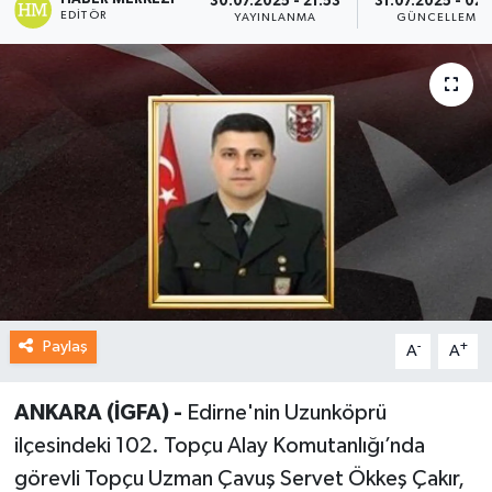
30.07.2025 - 21:53
31.07.2025 - 02:
EDITÖR
YAYINLANMA
GÜNCELLEME
Paylaş
-
+
A
A
ANKARA (İGFA) -
Edirne'nin Uzunköprü
ilçesindeki 102. Topçu Alay Komutanlığı’nda
görevli Topçu Uzman Çavuş Servet Ökkeş Çakır,