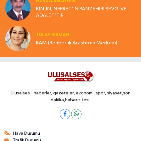
NURULLAH AYDIN
KİN'İN, NEFRET'İN PANZEHİRİ SEVGİ VE
ADALET'TİR
TÜLAY KİRMAN
RAM (Rehberlik Araştırma Merkezi)
Ulusalses - haberler, gazeteler, ekonomi, spor, siyaset,son
dakika,haber sitesi,
Hava Durumu
Trafik Durumu