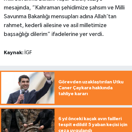
mesajında, “Kahraman şehidimize şahsım ve Milli
Savunma Bakanlığı mensupları adına Allah’tan
rahmet, kederli ailesine ve asil milletimize
başsağlığı dilerim” ifadelerine yer verdi.
Kaynak:
İGF
Görevden uzaklaştırılan Utku
Caner Çaykara hakkında
tahliye kararı
6 yıl önceki kaçak avın failleri
tespit edildi! 5 yaban keçisi için
ceza uygulandı