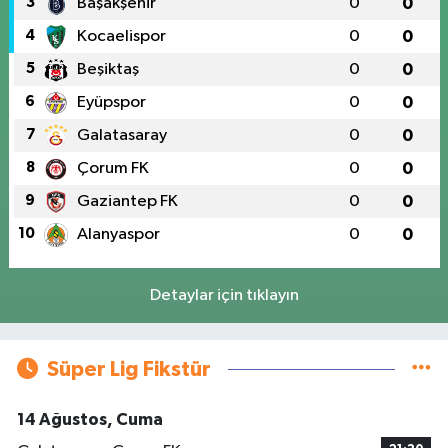
3
Başakşehir
0
0
4
Kocaelispor
0
0
5
Beşiktaş
0
0
6
Eyüpspor
0
0
7
Galatasaray
0
0
8
Çorum FK
0
0
9
Gaziantep FK
0
0
10
Alanyaspor
0
0
Detaylar için tıklayın
Süper Lig Fikstür
14 Ağustos, Cuma