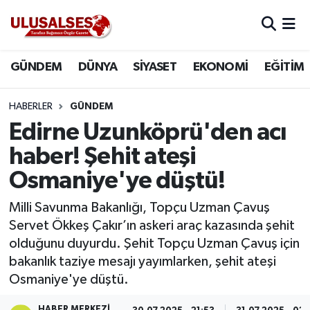
GÜNDEM
Hava Durumu
GÜNDEM
DÜNYA
SİYASET
EKONOMİ
EĞİTİM
DÜNYA
Trafik Durumu
HABERLER
GÜNDEM
SİYASET
Süper Lig Puan Durumu ve Fikstür
Edirne Uzunköprü'den acı
haber! Şehit ateşi
EKONOMİ
Tüm Manşetler
Osmaniye'ye düştü!
EĞİTİM
Son Dakika Haberleri
Milli Savunma Bakanlığı, Topçu Uzman Çavuş
Servet Ökkeş Çakır’ın askeri araç kazasında şehit
SAĞLIK
Haber Arşivi
olduğunu duyurdu. Şehit Topçu Uzman Çavuş için
bakanlık taziye mesajı yayımlarken, şehit ateşi
MAGAZİN
Osmaniye'ye düştü.
SPOR
HABER MERKEZI