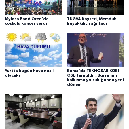
Mylasa Band Ören'de
TÜGVA Kayseri, Memduh
coşkulu konser verdi
Büyükkılıç'ı ağırladı
Yurtta bugün hava nasıl
Bursa'da TEKNOSAB KOBİ
olacak?
OSB tanıtıldı... Bursa'nın
kalkınma yolculuğunda yeni
dönem