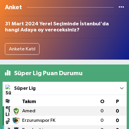
Anket
31 Mart 2024 Yerel Seçiminde İstanbul'da
hangi Adaya oy vereceksiniz?
Ankete Katıl
Süper Lig Puan Durumu
Süper Lig
#
Takım
O
P
1
Amed
0
0
2
Erzurumspor FK
0
0