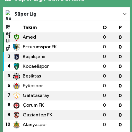
Süper Lig
#
Takım
O
P
1
Amed
0
0
2
Erzurumspor FK
0
0
3
Başakşehir
0
0
4
Kocaelispor
0
0
5
Beşiktaş
0
0
6
Eyüpspor
0
0
7
Galatasaray
0
0
8
Çorum FK
0
0
9
Gaziantep FK
0
0
10
Alanyaspor
0
0