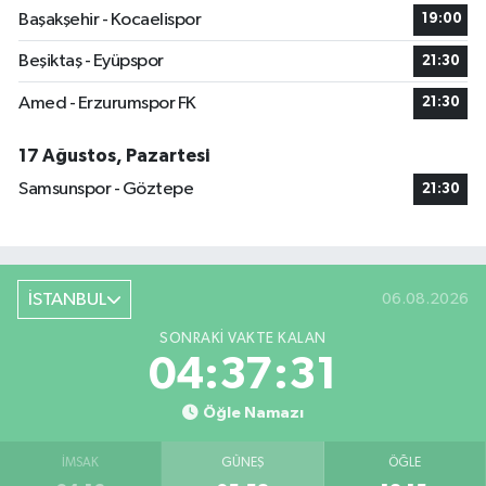
Başakşehir - Kocaelispor
19:00
Beşiktaş - Eyüpspor
21:30
Amed - Erzurumspor FK
21:30
17 Ağustos, Pazartesi
Samsunspor - Göztepe
21:30
İSTANBUL
06.08.2026
SONRAKI VAKTE KALAN
04:37:30
Öğle Namazı
İMSAK
GÜNEŞ
ÖĞLE