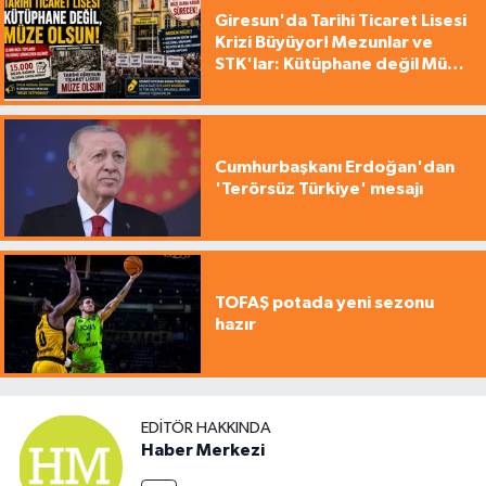
Giresun'da Tarihi Ticaret Lisesi
Krizi Büyüyor! Mezunlar ve
STK'lar: Kütüphane değil Müze
yapılsın!
Cumhurbaşkanı Erdoğan'dan
'Terörsüz Türkiye' mesajı
TOFAŞ potada yeni sezonu
hazır
EDITÖR HAKKINDA
Haber Merkezi