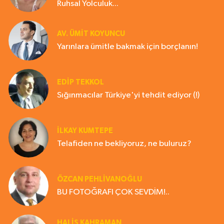
Ruhsal Yolculuk...
AV. ÜMIT KOYUNCU
Yarınlara ümitle bakmak için borçlanın!
EDIP TEKKOL
Sığınmacılar Türkiye'yi tehdit ediyor (!)
İLKAY KUMTEPE
Telafiden ne bekliyoruz, ne buluruz?
ÖZCAN PEHLİVANOĞLU
BU FOTOĞRAFI ÇOK SEVDİM!..
HALIS KAHRAMAN