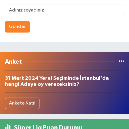
Gönder
Anket
31 Mart 2024 Yerel Seçiminde İstanbul'da
hangi Adaya oy vereceksiniz?
Ankete Katıl
Süper Lig Puan Durumu