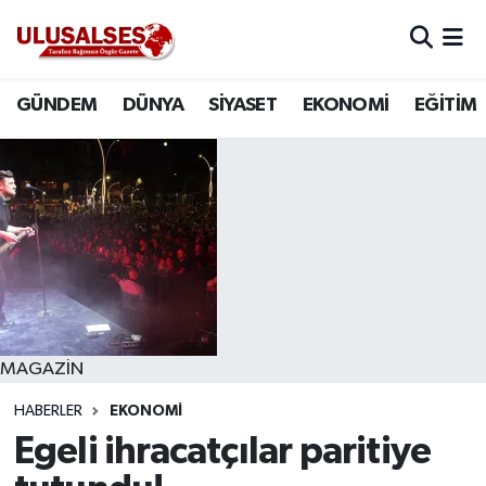
GÜNDEM
Hava Durumu
GÜNDEM
DÜNYA
SİYASET
EKONOMİ
EĞİTİM
DÜNYA
Trafik Durumu
SİYASET
Süper Lig Puan Durumu ve Fikstür
EKONOMİ
Tüm Manşetler
EĞİTİM
Son Dakika Haberleri
SAĞLIK
Haber Arşivi
MAGAZİN
HABERLER
EKONOMİ
MAGAZİN
Egeli ihracatçılar paritiye
SPOR