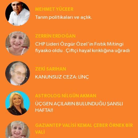
MEHMET YÜCEER
Tarım politikaları ve açlık.
ZERRIN ERDOĞAN
CHP Lideri Özgür Özel'in Fıstık Mitingi
fiyasko oldu . Çiftçi hayal kırıklığına uğradı
ZEKI SARIHAN
KANUNSUZ CEZA: LİNÇ
ASTROLOG NILGÜN AKMAN
ÜÇGEN AÇILARIN BULUNDUĞU ŞANSLI
HAFTA!!
GAZIANTEP VALISI KEMAL ÇEBER ÖRNEK BİR
VALİ