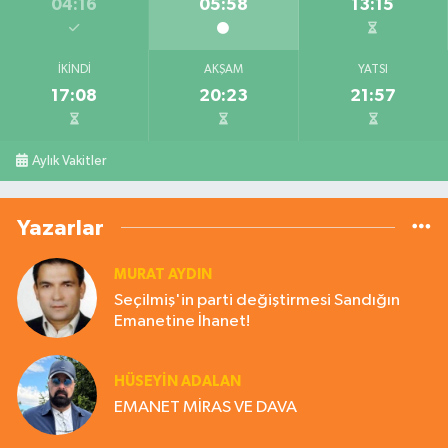
04:16
05:58
13:15
İKINDI
AKŞAM
YATSI
17:08
20:23
21:57
Aylık Vakitler
Yazarlar
MURAT AYDIN
Seçilmiş'in parti değiştirmesi Sandığın
Emanetine İhanet!
HÜSEYIN ADALAN
EMANET MİRAS VE DAVA