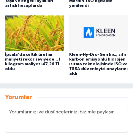
Yaşlı ve engelli aylıkları
Mardin TSO dijitalde
artışlı hesaplarda
yenilendi
İpsala'da çeltik üretim
Kleen-Hy-Dro-Gen Inc., sıfır
maliyeti rekor seviyede... 1
karbon emisyonlu hidrojen
kilogram maliyeti 47,26 TL
ısıtma teknolojisinde ISO ve
oldu
TSSA düzenleyici onaylarını
aldı
Yorumlar