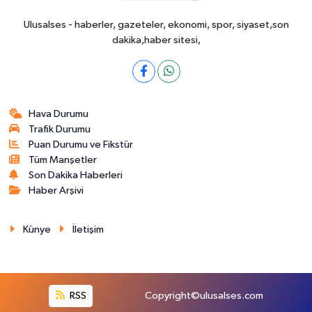
Ulusalses - haberler, gazeteler, ekonomi, spor, siyaset,son
dakika,haber sitesi,
Hava Durumu
Trafik Durumu
Puan Durumu ve Fikstür
Tüm Manşetler
Son Dakika Haberleri
Haber Arşivi
Künye
İletişim
RSS
Copyright©ulusalses.com