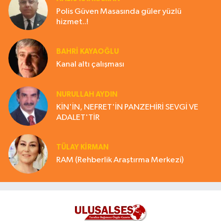
Polis Güven Masasında güler yüzlü
hizmet..!
BAHRI KAYAOĞLU
Kanal altı çalışması
NURULLAH AYDIN
KİN'İN, NEFRET'İN PANZEHİRİ SEVGİ VE
ADALET'TİR
TÜLAY KİRMAN
RAM (Rehberlik Araştırma Merkezi)