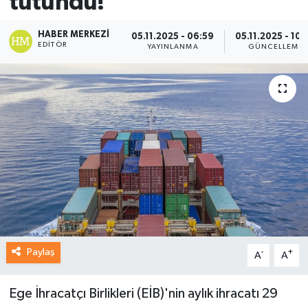
tutundu!
HABER MERKEZI
05.11.2025 - 06:59
05.11.2025 - 10:
EDITÖR
YAYINLANMA
GÜNCELLEME
Paylaş
-
+
A
A
Ege İhracatçı Birlikleri (EİB)'nin aylık ihracatı 29