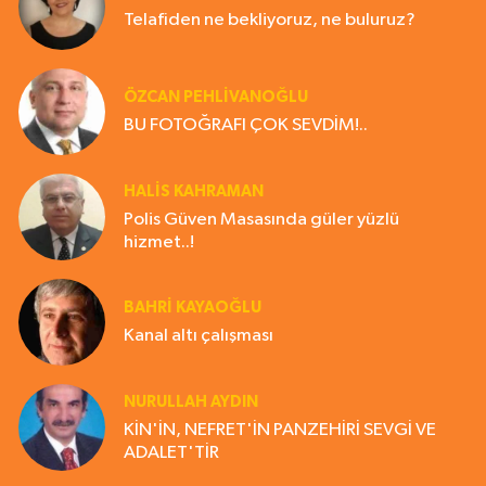
Telafiden ne bekliyoruz, ne buluruz?
ÖZCAN PEHLİVANOĞLU
BU FOTOĞRAFI ÇOK SEVDİM!..
HALIS KAHRAMAN
Polis Güven Masasında güler yüzlü
hizmet..!
BAHRI KAYAOĞLU
Kanal altı çalışması
NURULLAH AYDIN
KİN'İN, NEFRET'İN PANZEHİRİ SEVGİ VE
ADALET'TİR