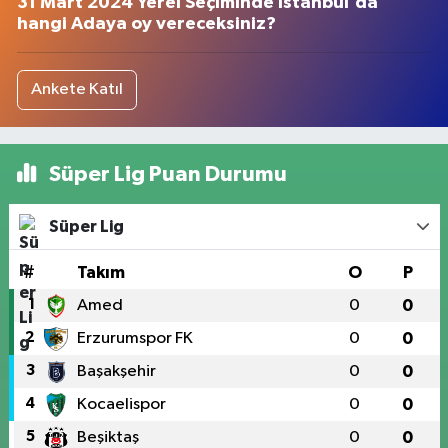
31 Mart 2024 Yerel Seçiminde İstanbul'da
hangi Adaya oy vereceksiniz?
Ankete Katıl
Süper Lig Puan Durumu
Süper Lig
#
Takım
O
P
1
Amed
0
0
2
Erzurumspor FK
0
0
3
Başakşehir
0
0
4
Kocaelispor
0
0
5
Beşiktaş
0
0