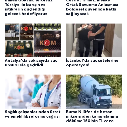
Bakan Göktaş: Terörsüz
Cevdet Yılmaz: Mekke
Türkiye ile barışın ve
Ortak Savunma Anlaşması
istikrarın güçlendiği
bölgesel güvenliğe katkı
gelecek hedefliyoruz
sağlayacak
Antalya'da çok sayıda suç
İstanbul'da suç çetelerine
unsuru ele geçirildi
operasyon!
Sağlık çalışanlarından ücret
Bursa Nilüfer'de beton
ve emeklilik reformu çağrısı
mikserinden kamu alanına
döküme 150 bin TL ceza