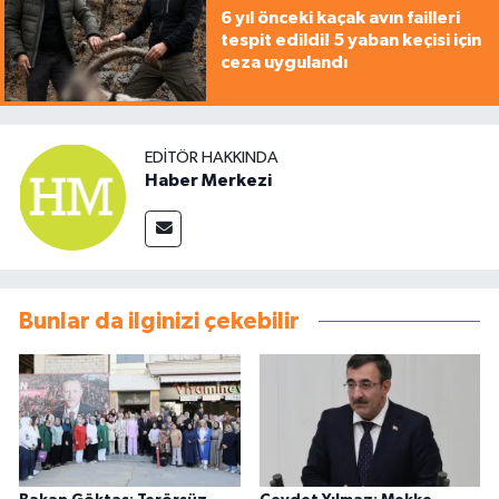
6 yıl önceki kaçak avın failleri
tespit edildi! 5 yaban keçisi için
ceza uygulandı
EDITÖR HAKKINDA
Haber Merkezi
Bunlar da ilginizi çekebilir