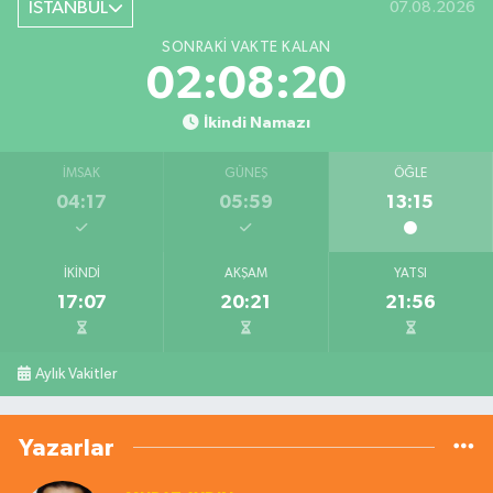
İSTANBUL
07.08.2026
SONRAKI VAKTE KALAN
02:08:20
İkindi Namazı
İMSAK
GÜNEŞ
ÖĞLE
04:17
05:59
13:15
İKINDI
AKŞAM
YATSI
17:07
20:21
21:56
Aylık Vakitler
Yazarlar