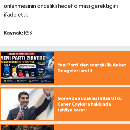
önlenmesinin öncelikli hedef olması gerektiğini
ifade etti.
Kaynak:
RSS
Yeni Parti'den sonraki İlk Anket
Dengeleri arstı!
Görevden uzaklaştırılan Utku
Caner Çaykara hakkında
tahliye kararı