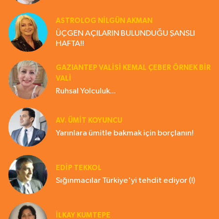
ASTROLOG NILGÜN AKMAN
ÜÇGEN AÇILARIN BULUNDUĞU ŞANSLI
HAFTA!!
GAZIANTEP VALISI KEMAL ÇEBER ÖRNEK BİR
VALİ
Ruhsal Yolculuk...
AV. ÜMIT KOYUNCU
Yarınlara ümitle bakmak için borçlanın!
EDIP TEKKOL
Sığınmacılar Türkiye'yi tehdit ediyor (!)
İLKAY KUMTEPE