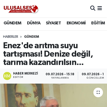
GÜNDEM
Hava Durumu
GÜNDEM
DÜNYA
SİYASET
EKONOMİ
EĞİTİM
DÜNYA
Trafik Durumu
HABERLER
GÜNDEM
SİYASET
Süper Lig Puan Durumu ve Fikstür
Enez'de arıtma suyu
tartışması! Denize değil,
EKONOMİ
Tüm Manşetler
tarıma kazandırılsın...
EĞİTİM
Son Dakika Haberleri
HABER MERKEZI
09.07.2026 - 15:18
09.07.2026 - 15
EDITÖR
YAYINLANMA
GÜNCELLEME
SAĞLIK
Haber Arşivi
MAGAZİN
SPOR