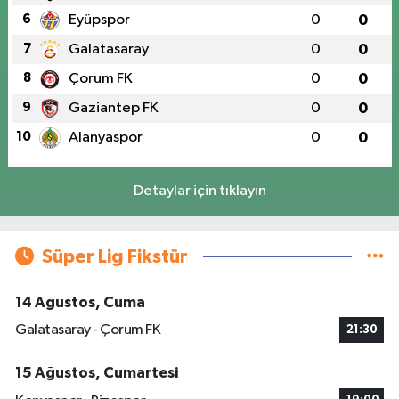
6
Eyüpspor
0
0
7
Galatasaray
0
0
8
Çorum FK
0
0
9
Gaziantep FK
0
0
10
Alanyaspor
0
0
Detaylar için tıklayın
Süper Lig Fikstür
14 Ağustos, Cuma
Galatasaray - Çorum FK
21:30
15 Ağustos, Cumartesi