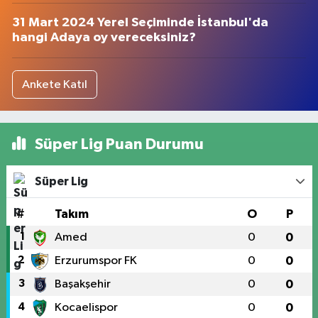
31 Mart 2024 Yerel Seçiminde İstanbul'da
hangi Adaya oy vereceksiniz?
Ankete Katıl
Süper Lig Puan Durumu
Süper Lig
#
Takım
O
P
1
Amed
0
0
2
Erzurumspor FK
0
0
3
Başakşehir
0
0
4
Kocaelispor
0
0