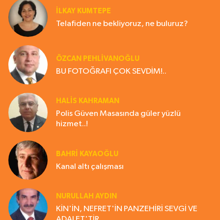
İLKAY KUMTEPE
Telafiden ne bekliyoruz, ne buluruz?
ÖZCAN PEHLİVANOĞLU
BU FOTOĞRAFI ÇOK SEVDİM!..
HALIS KAHRAMAN
Polis Güven Masasında güler yüzlü
hizmet..!
BAHRI KAYAOĞLU
Kanal altı çalışması
NURULLAH AYDIN
KİN'İN, NEFRET'İN PANZEHİRİ SEVGİ VE
ADALET'TİR