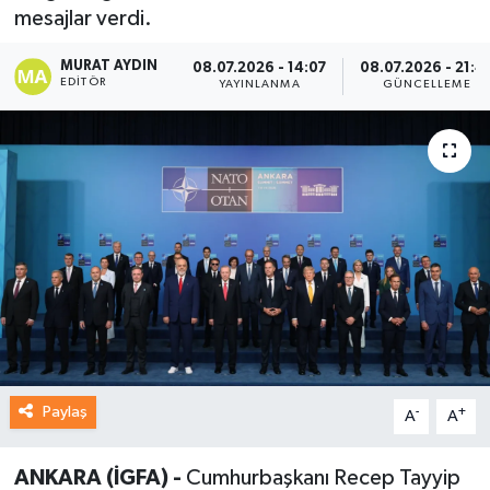
mesajlar verdi.
MURAT AYDIN
08.07.2026 - 14:07
08.07.2026 - 21:4
EDITÖR
YAYINLANMA
GÜNCELLEME
Paylaş
-
+
A
A
ANKARA (İGFA) -
Cumhurbaşkanı Recep Tayyip