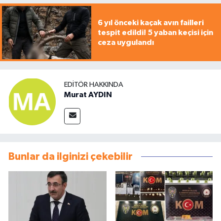
6 yıl önceki kaçak avın failleri
tespit edildi! 5 yaban keçisi için
ceza uygulandı
EDITÖR HAKKINDA
Murat AYDIN
Bunlar da ilginizi çekebilir