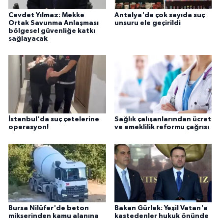
Cevdet Yılmaz: Mekke
Antalya'da çok sayıda suç
Ortak Savunma Anlaşması
unsuru ele geçirildi
bölgesel güvenliğe katkı
sağlayacak
İstanbul'da suç çetelerine
Sağlık çalışanlarından ücret
operasyon!
ve emeklilik reformu çağrısı
Bursa Nilüfer'de beton
Bakan Gürlek: Yeşil Vatan'a
mikserinden kamu alanına
kastedenler hukuk önünde