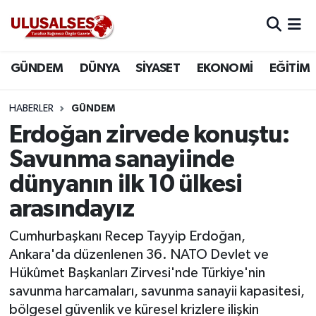
GÜNDEM
Hava Durumu
GÜNDEM
DÜNYA
SİYASET
EKONOMİ
EĞİTİM
DÜNYA
Trafik Durumu
HABERLER
GÜNDEM
SİYASET
Süper Lig Puan Durumu ve Fikstür
Erdoğan zirvede konuştu:
Savunma sanayiinde
EKONOMİ
Tüm Manşetler
dünyanın ilk 10 ülkesi
EĞİTİM
Son Dakika Haberleri
arasındayız
SAĞLIK
Haber Arşivi
Cumhurbaşkanı Recep Tayyip Erdoğan,
Ankara'da düzenlenen 36. NATO Devlet ve
MAGAZİN
Hükûmet Başkanları Zirvesi'nde Türkiye'nin
savunma harcamaları, savunma sanayii kapasitesi,
SPOR
bölgesel güvenlik ve küresel krizlere ilişkin