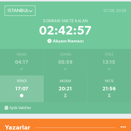
İSTANBUL
07.08.2026
SONRAKI VAKTE KALAN
02:42:56
Akşam Namazı
İMSAK
GÜNEŞ
ÖĞLE
04:17
05:59
13:15
İKINDI
AKŞAM
YATSI
17:07
20:21
21:56
Aylık Vakitler
Yazarlar