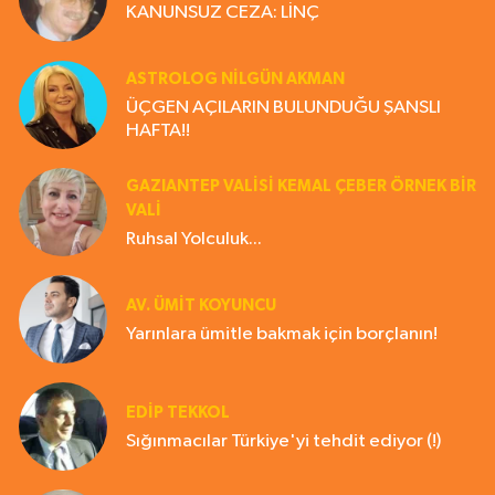
KANUNSUZ CEZA: LİNÇ
ASTROLOG NILGÜN AKMAN
ÜÇGEN AÇILARIN BULUNDUĞU ŞANSLI
HAFTA!!
GAZIANTEP VALISI KEMAL ÇEBER ÖRNEK BİR
VALİ
Ruhsal Yolculuk...
AV. ÜMIT KOYUNCU
Yarınlara ümitle bakmak için borçlanın!
EDIP TEKKOL
Sığınmacılar Türkiye'yi tehdit ediyor (!)