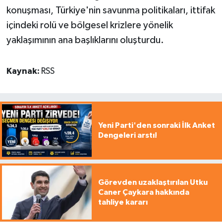
konuşması, Türkiye'nin savunma politikaları, ittifak
içindeki rolü ve bölgesel krizlere yönelik
yaklaşımının ana başlıklarını oluşturdu.
Kaynak:
RSS
Yeni Parti'den sonraki İlk Anket
Dengeleri arstı!
Görevden uzaklaştırılan Utku
Caner Çaykara hakkında
tahliye kararı