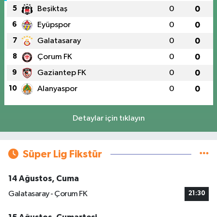
5
Beşiktaş
0
0
6
Eyüpspor
0
0
7
Galatasaray
0
0
8
Çorum FK
0
0
9
Gaziantep FK
0
0
10
Alanyaspor
0
0
Detaylar için tıklayın
Süper Lig Fikstür
14 Ağustos, Cuma
Galatasaray - Çorum FK
21:30