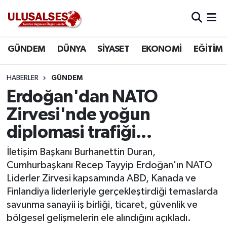
GÜNDEM
Hava Durumu
GÜNDEM
DÜNYA
SİYASET
EKONOMİ
EĞİTİM
DÜNYA
Trafik Durumu
HABERLER
GÜNDEM
SİYASET
Süper Lig Puan Durumu ve Fikstür
Erdoğan'dan NATO
Zirvesi'nde yoğun
EKONOMİ
Tüm Manşetler
diplomasi trafiği...
EĞİTİM
Son Dakika Haberleri
İletişim Başkanı Burhanettin Duran,
Cumhurbaşkanı Recep Tayyip Erdoğan'ın NATO
SAĞLIK
Haber Arşivi
Liderler Zirvesi kapsamında ABD, Kanada ve
Finlandiya liderleriyle gerçekleştirdiği temaslarda
MAGAZİN
savunma sanayii iş birliği, ticaret, güvenlik ve
bölgesel gelişmelerin ele alındığını açıkladı.
SPOR