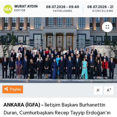
MURAT AYDIN
08.07.2026 - 09:40
08.07.2026 - 21:5
EDITÖR
YAYINLANMA
GÜNCELLEME
Paylaş
-
+
A
A
ANKARA (İGFA) -
İletişim Başkanı Burhanettin
Duran, Cumhurbaşkanı Recep Tayyip Erdoğan'ın