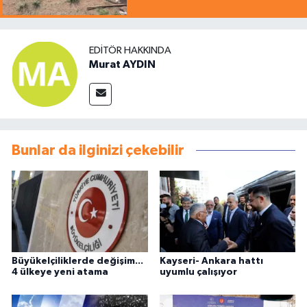
EDITÖR HAKKINDA
Murat AYDIN
Bunlar da ilginizi çekebilir
Büyükelçiliklerde değişim...
Kayseri- Ankara hattı
4 ülkeye yeni atama
uyumlu çalışıyor