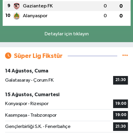
9
Gaziantep FK
0
0
10
Alanyaspor
0
0
Detaylar için tıklayın
Süper Lig Fikstür
14 Ağustos, Cuma
Galatasaray - Çorum FK
21:30
15 Ağustos, Cumartesi
Konyaspor - Rizespor
19:00
Kasımpaşa - Trabzonspor
19:00
Gençlerbirliği S.K. - Fenerbahçe
21:30