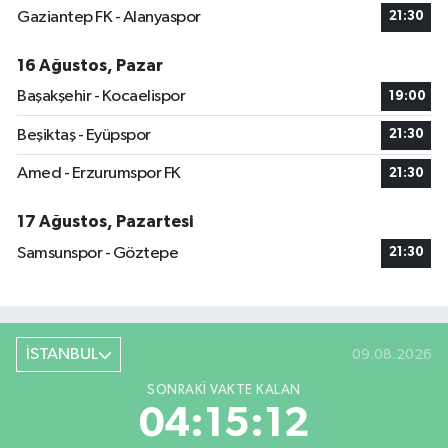
Gaziantep FK - Alanyaspor
21:30
16 Ağustos, Pazar
Başakşehir - Kocaelispor
19:00
Beşiktaş - Eyüpspor
21:30
Amed - Erzurumspor FK
21:30
17 Ağustos, Pazartesi
Samsunspor - Göztepe
21:30
İSTANBUL
09.08.2026
SONRAKI VAKTE KALAN
04:15:11