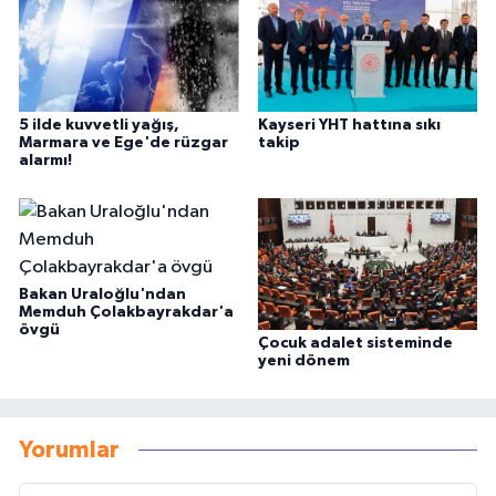
5 ilde kuvvetli yağış,
Kayseri YHT hattına sıkı
Marmara ve Ege'de rüzgar
takip
alarmı!
Bakan Uraloğlu'ndan
Memduh Çolakbayrakdar'a
övgü
Çocuk adalet sisteminde
yeni dönem
Yorumlar