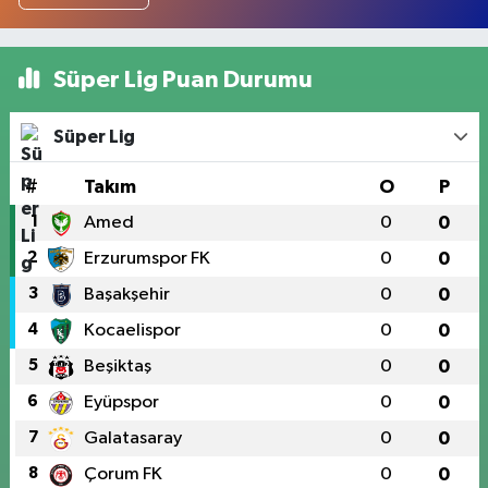
Süper Lig Puan Durumu
Süper Lig
#
Takım
O
P
1
Amed
0
0
2
Erzurumspor FK
0
0
3
Başakşehir
0
0
4
Kocaelispor
0
0
5
Beşiktaş
0
0
6
Eyüpspor
0
0
7
Galatasaray
0
0
8
Çorum FK
0
0