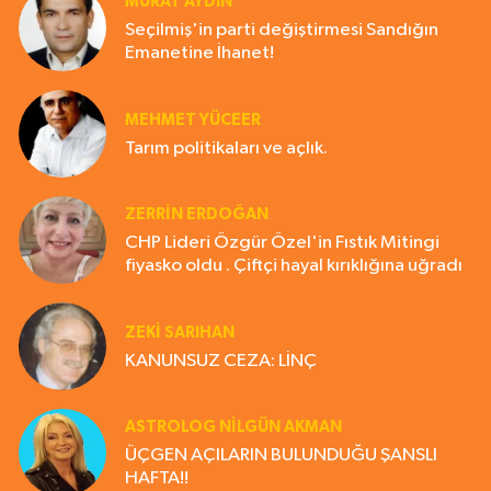
MURAT AYDIN
Seçilmiş'in parti değiştirmesi Sandığın
Emanetine İhanet!
MEHMET YÜCEER
Tarım politikaları ve açlık.
ZERRIN ERDOĞAN
CHP Lideri Özgür Özel'in Fıstık Mitingi
fiyasko oldu . Çiftçi hayal kırıklığına uğradı
ZEKI SARIHAN
KANUNSUZ CEZA: LİNÇ
ASTROLOG NILGÜN AKMAN
ÜÇGEN AÇILARIN BULUNDUĞU ŞANSLI
HAFTA!!