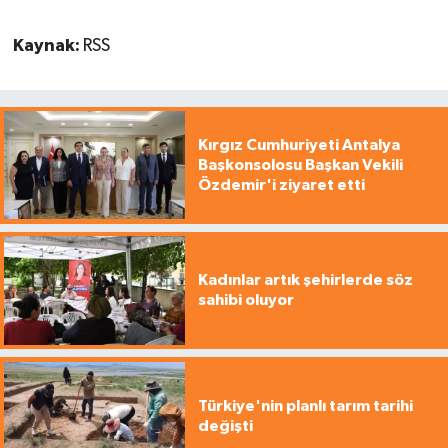
Kaynak:
RSS
Kırgız Cumhuriyeti Antalya
Başkonsolosu Başkan Vekili
Özdemir'i ziyaret etti
Kadınlar artık şehirlerde söz
sahibi oluyor
Türkiye'nin planlı tarım tarihi
değişti