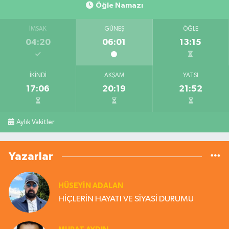
Öğle Namazı
İMSAK
GÜNEŞ
ÖĞLE
04:20
06:01
13:15
İKINDI
AKŞAM
YATSI
17:06
20:19
21:52
Aylık Vakitler
Yazarlar
HÜSEYIN ADALAN
HİÇLERİN HAYATI VE SİYASİ DURUMU