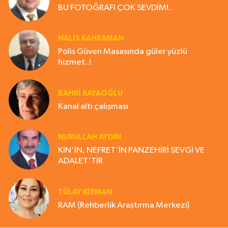
BU FOTOĞRAFI ÇOK SEVDİM!..
HALIS KAHRAMAN
Polis Güven Masasında güler yüzlü
hizmet..!
BAHRI KAYAOĞLU
Kanal altı çalışması
NURULLAH AYDIN
KİN'İN, NEFRET'İN PANZEHİRİ SEVGİ VE
ADALET'TİR
TÜLAY KİRMAN
RAM (Rehberlik Araştırma Merkezi)