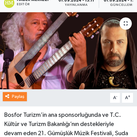
01.09.2024 - 13:11
01.09.2024 - 13:
EDITÖR
YAYINLANMA
GÜNCELLEME
Paylaş
-
+
A
A
Bosfor Turizm’in ana sponsorluğunda ve T.C.
Kültür ve Turizm Bakanlığı’nın destekleriyle
devam eden 21. Gümüşlük Müzik Festivali, Suda