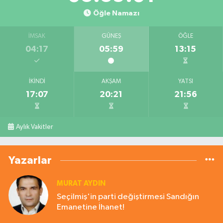
Öğle Namazı
İMSAK
GÜNEŞ
ÖĞLE
04:17
05:59
13:15
İKINDI
AKŞAM
YATSI
17:07
20:21
21:56
Aylık Vakitler
Yazarlar
MURAT AYDIN
Seçilmiş'in parti değiştirmesi Sandığın
Emanetine İhanet!