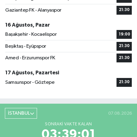
Gaziantep FK - Alanyaspor
21:30
16 Ağustos, Pazar
Başakşehir - Kocaelispor
19:00
Beşiktaş - Eyüpspor
21:30
Amed - Erzurumspor FK
21:30
17 Ağustos, Pazartesi
Samsunspor - Göztepe
21:30
İSTANBUL
07.08.2026
SONRAKI VAKTE KALAN
03:39:00