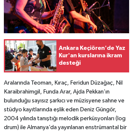
Ankara Keçiören'de Yaz
Kur'an kurslarına ikram
desteği
Aralarında Teoman, Kıraç, Feridun Düzağaç, Nil
Karaibrahimgil, Funda Arar, Ajda Pekkan’ın
bulunduğu sayısız şarkıcı ve müzisyene sahne ve
stüdyo kayıtlarında eşlik eden Deniz Güngör,
2004 yılında tanıştığı melodik perküsyonları (log
drum) ile Almanya’da yayınlanan enstrümantal bir