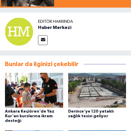
EDITÖR HAKKINDA
Haber Merkezi
Bunlar da ilginizi çekebilir
Ankara Keçiören'de Yaz
Derince'ye 120 yataklı
Kur'an kurslarına ikram
sağlık tesisi geliyor
desteği