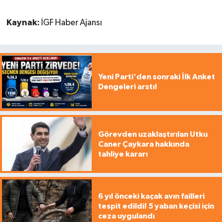
Kaynak:
İGF Haber Ajansı
Yeni Parti'den sonraki İlk Anket
Dengeleri arstı!
Görevden uzaklaştırılan Utku
Caner Çaykara hakkında
tahliye kararı
6 yıl önceki kaçak avın failleri
tespit edildi! 5 yaban keçisi için
ceza uygulandı