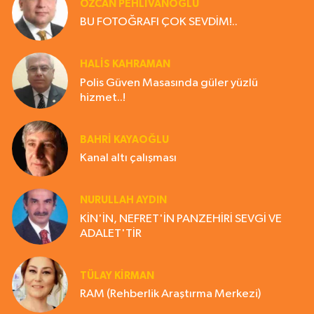
ÖZCAN PEHLİVANOĞLU
BU FOTOĞRAFI ÇOK SEVDİM!..
HALIS KAHRAMAN
Polis Güven Masasında güler yüzlü
hizmet..!
BAHRI KAYAOĞLU
Kanal altı çalışması
NURULLAH AYDIN
KİN'İN, NEFRET'İN PANZEHİRİ SEVGİ VE
ADALET'TİR
TÜLAY KİRMAN
RAM (Rehberlik Araştırma Merkezi)