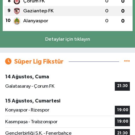
8
Çorum FK
0
0
9
Gaziantep FK
0
0
10
Alanyaspor
0
0
Detaylar için tıklayın
Süper Lig Fikstür
14 Ağustos, Cuma
Galatasaray - Çorum FK
21:30
15 Ağustos, Cumartesi
Konyaspor - Rizespor
19:00
Kasımpaşa - Trabzonspor
19:00
Gençlerbirliği S.K. - Fenerbahçe
21:30