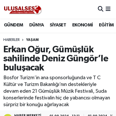
GÜNDEM
Hava Durumu
GÜNDEM
DÜNYA
SİYASET
EKONOMİ
EĞİTİM
DÜNYA
Trafik Durumu
HABERLER
YAŞAM
SİYASET
Süper Lig Puan Durumu ve Fikstür
Erkan Oğur, Gümüşlük
sahilinde Deniz Güngör’le
EKONOMİ
Tüm Manşetler
buluşacak
EĞİTİM
Son Dakika Haberleri
Bosfor Turizm’in ana sponsorluğunda ve T C
Kültür ve Turizm Bakanlığı’nın destekleriyle
SAĞLIK
Haber Arşivi
devam eden 21 Gümüşlük Müzik Festivali, Suda
konserlerinde festivalin hiç de yabancısı olmayan
MAGAZİN
sürpriz bir konuğu ağırlayacak
SPOR
HABER MERKEZI