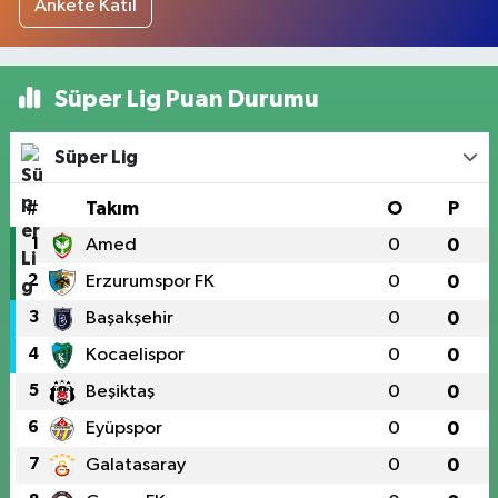
Ankete Katıl
Süper Lig Puan Durumu
Süper Lig
#
Takım
O
P
1
Amed
0
0
2
Erzurumspor FK
0
0
3
Başakşehir
0
0
4
Kocaelispor
0
0
5
Beşiktaş
0
0
6
Eyüpspor
0
0
7
Galatasaray
0
0