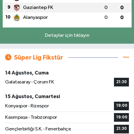
9
Gaziantep FK
0
0
10
Alanyaspor
0
0
Detaylar için tıklayın
Süper Lig Fikstür
14 Ağustos, Cuma
Galatasaray - Çorum FK
21:30
15 Ağustos, Cumartesi
Konyaspor - Rizespor
19:00
Kasımpaşa - Trabzonspor
19:00
Gençlerbirliği S.K. - Fenerbahçe
21:30