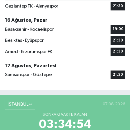
Gaziantep FK - Alanyaspor
21:30
16 Ağustos, Pazar
Başakşehir - Kocaelispor
19:00
Beşiktaş - Eyüpspor
21:30
Amed - Erzurumspor FK
21:30
17 Ağustos, Pazartesi
Samsunspor - Göztepe
21:30
İSTANBUL
07.08.2026
SONRAKI VAKTE KALAN
03:34:54