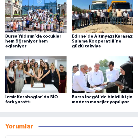
Bursa Yıldırım'da çocuklar
Edirne'de Altınyazı Karasaz
hem öğreniyor hem
Sulama Kooperatifi'ne
eğleniyor
güçlü takviye
İzmir Karabağlar'da BİO
Bursa İnegöl'de binicilik için
fark yarattı
modern manejler yapılıyor
Yorumlar