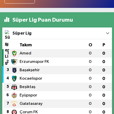
Süper Lig Puan Durumu
Süper Lig
#
Takım
O
P
1
Amed
0
0
2
Erzurumspor FK
0
0
3
Başakşehir
0
0
4
Kocaelispor
0
0
5
Beşiktaş
0
0
6
Eyüpspor
0
0
7
Galatasaray
0
0
8
Çorum FK
0
0