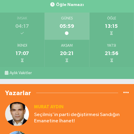
Öğle Namazı
İMSAK
GÜNEŞ
ÖĞLE
04:17
05:59
13:15
İKINDI
AKŞAM
YATSI
17:07
20:21
21:56
Aylık Vakitler
Yazarlar
MURAT AYDIN
Seçilmiş'in parti değiştirmesi Sandığın
Emanetine İhanet!