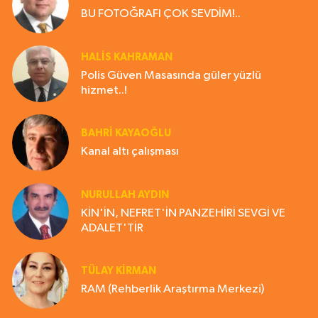
BU FOTOĞRAFI ÇOK SEVDİM!..
HALIS KAHRAMAN
Polis Güven Masasında güler yüzlü
hizmet..!
BAHRI KAYAOĞLU
Kanal altı çalışması
NURULLAH AYDIN
KİN'İN, NEFRET'İN PANZEHİRİ SEVGİ VE
ADALET'TİR
TÜLAY KİRMAN
RAM (Rehberlik Araştırma Merkezi)