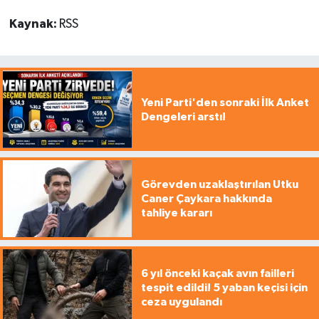
Kaynak:
RSS
Yeni Parti'den sonraki İlk Anket
Dengeleri arstı!
Görevden uzaklaştırılan Utku
Caner Çaykara hakkında
tahliye kararı
6 yıl önceki kaçak avın failleri
tespit edildi! 5 yaban keçisi için
ceza uygulandı