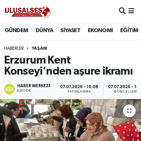
GÜNDEM
Hava Durumu
GÜNDEM
DÜNYA
SİYASET
EKONOMİ
EĞİTİM
DÜNYA
Trafik Durumu
HABERLER
YAŞAM
SİYASET
Süper Lig Puan Durumu ve Fikstür
Erzurum Kent
Konseyi'nden aşure ikramı
EKONOMİ
Tüm Manşetler
HABER MERKEZI
07.07.2026 - 10:08
07.07.2026 - 10:
EĞİTİM
Son Dakika Haberleri
EDITÖR
YAYINLANMA
GÜNCELLEME
SAĞLIK
Haber Arşivi
MAGAZİN
SPOR