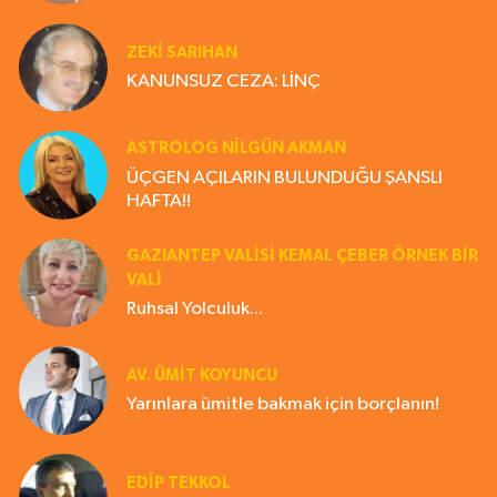
ZEKI SARIHAN
KANUNSUZ CEZA: LİNÇ
ASTROLOG NILGÜN AKMAN
ÜÇGEN AÇILARIN BULUNDUĞU ŞANSLI
HAFTA!!
GAZIANTEP VALISI KEMAL ÇEBER ÖRNEK BİR
VALİ
Ruhsal Yolculuk...
AV. ÜMIT KOYUNCU
Yarınlara ümitle bakmak için borçlanın!
EDIP TEKKOL