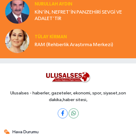
NURULLAH AYDIN
KİN'İN, NEFRET'İN PANZEHİRİ SEVGİ VE
ADALET'TİR
TÜLAY KİRMAN
RAM (Rehberlik Araştırma Merkezi)
Ulusalses - haberler, gazeteler, ekonomi, spor, siyaset,son
dakika,haber sitesi,
Hava Durumu