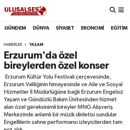
GÜNDEM
Hava Durumu
GÜNDEM
DÜNYA
SİYASET
EKONOMİ
EĞİTİM
DÜNYA
Trafik Durumu
HABERLER
YAŞAM
SİYASET
Süper Lig Puan Durumu ve Fikstür
Erzurum'da özel
bireylerden özel konser
EKONOMİ
Tüm Manşetler
Erzurum Kültür Yolu Festivali çerçevesinde,
EĞİTİM
Son Dakika Haberleri
Erzurum Valiliğinin himayesinde ve Aile ve Sosyal
Hizmetler İl Müdürlüğüne bağlı Erzurum Engelsiz
SAĞLIK
Haber Arşivi
Yaşam ve Gündüzlü Bakım Ünitesinden hizmet
alan özel gereksinimli bireyler MNG Alışveriş
MAGAZİN
Merkezinde anlamlı bir müzik dinletisi sundular
Engellilerin sahne performansı izleyicilerden tam
SPOR
not aldı