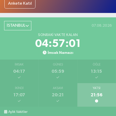
Ankete Katıl
İSTANBUL
07.08.2026
SONRAKI VAKTE KALAN
04:57:01
İmsak Namazı
İMSAK
GÜNEŞ
ÖĞLE
04:17
05:59
13:15
İKINDI
AKŞAM
YATSI
17:07
20:21
21:56
Aylık Vakitler