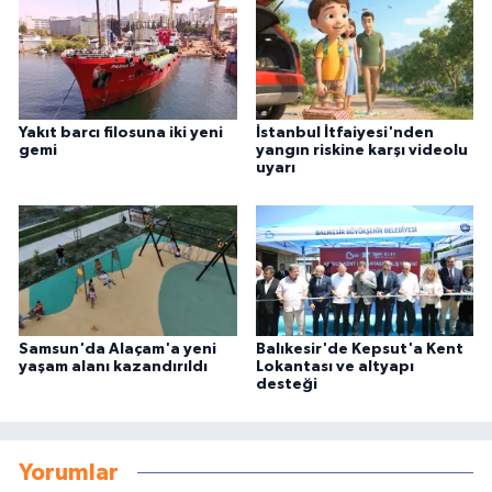
Yakıt barcı filosuna iki yeni
İstanbul İtfaiyesi'nden
gemi
yangın riskine karşı videolu
uyarı
Samsun'da Alaçam'a yeni
Balıkesir'de Kepsut'a Kent
yaşam alanı kazandırıldı
Lokantası ve altyapı
desteği
Yorumlar