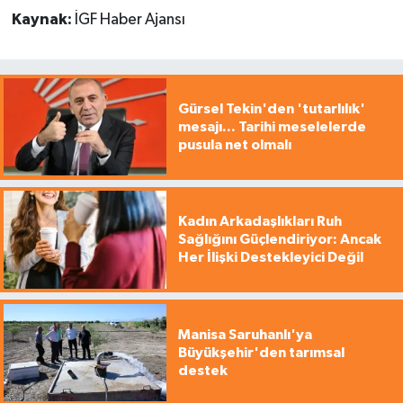
Kaynak:
İGF Haber Ajansı
Gürsel Tekin'den 'tutarlılık'
mesajı... Tarihi meselelerde
pusula net olmalı
Kadın Arkadaşlıkları Ruh
Sağlığını Güçlendiriyor: Ancak
Her İlişki Destekleyici Değil
Manisa Saruhanlı'ya
Büyükşehir'den tarımsal
destek