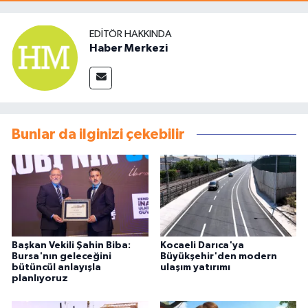
EDITÖR HAKKINDA
Haber Merkezi
Bunlar da ilginizi çekebilir
Başkan Vekili Şahin Biba:
Kocaeli Darıca'ya
Bursa'nın geleceğini
Büyükşehir'den modern
bütüncül anlayışla
ulaşım yatırımı
planlıyoruz