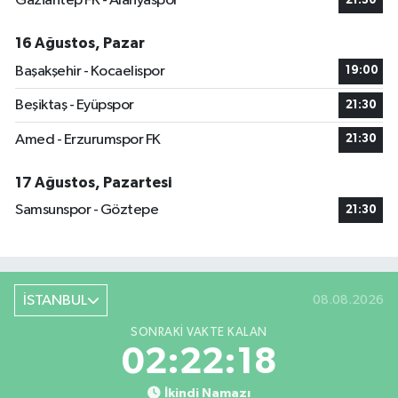
Gaziantep FK - Alanyaspor
21:30
16 Ağustos, Pazar
Başakşehir - Kocaelispor
19:00
Beşiktaş - Eyüpspor
21:30
Amed - Erzurumspor FK
21:30
17 Ağustos, Pazartesi
Samsunspor - Göztepe
21:30
İSTANBUL
08.08.2026
SONRAKI VAKTE KALAN
02:22:18
İkindi Namazı