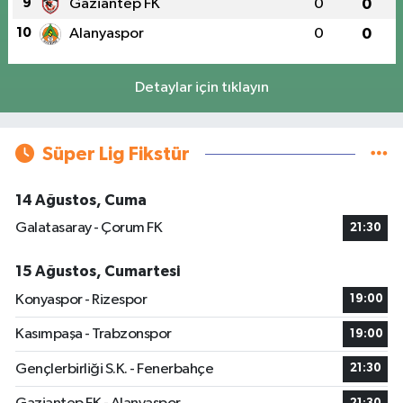
9
Gaziantep FK
0
0
10
Alanyaspor
0
0
Detaylar için tıklayın
Süper Lig Fikstür
14 Ağustos, Cuma
Galatasaray - Çorum FK
21:30
15 Ağustos, Cumartesi
Konyaspor - Rizespor
19:00
Kasımpaşa - Trabzonspor
19:00
Gençlerbirliği S.K. - Fenerbahçe
21:30