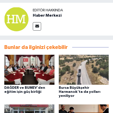
EDITÖR HAKKINDA
Haber Merkezi
Bunlar da ilginizi çekebilir
DAĞDER ve BUMEV'den
Bursa Büyükşehir
eğitim için güç birliği
Harmancık'ta da yolları
yeniliyor