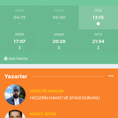
İMSAK
GÜNEŞ
ÖĞLE
04:19
06:00
13:15
İKINDI
AKŞAM
YATSI
17:07
20:20
21:54
Aylık Vakitler
Yazarlar
HÜSEYIN ADALAN
HİÇLERİN HAYATI VE SİYASİ DURUMU
MURAT AYDIN