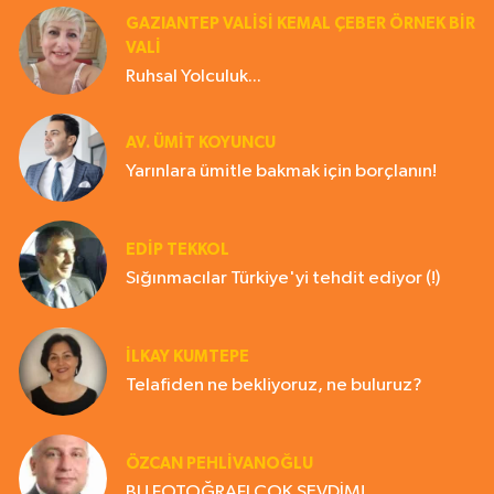
GAZIANTEP VALISI KEMAL ÇEBER ÖRNEK BİR
VALİ
Ruhsal Yolculuk...
AV. ÜMIT KOYUNCU
Yarınlara ümitle bakmak için borçlanın!
EDIP TEKKOL
Sığınmacılar Türkiye'yi tehdit ediyor (!)
İLKAY KUMTEPE
Telafiden ne bekliyoruz, ne buluruz?
ÖZCAN PEHLİVANOĞLU
BU FOTOĞRAFI ÇOK SEVDİM!..