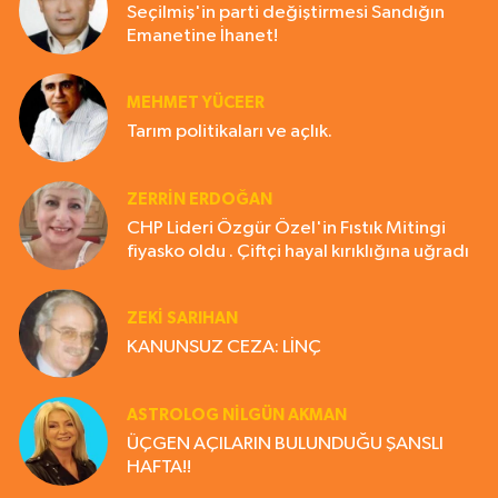
Seçilmiş'in parti değiştirmesi Sandığın
Emanetine İhanet!
MEHMET YÜCEER
Tarım politikaları ve açlık.
ZERRIN ERDOĞAN
CHP Lideri Özgür Özel'in Fıstık Mitingi
fiyasko oldu . Çiftçi hayal kırıklığına uğradı
ZEKI SARIHAN
KANUNSUZ CEZA: LİNÇ
ASTROLOG NILGÜN AKMAN
ÜÇGEN AÇILARIN BULUNDUĞU ŞANSLI
HAFTA!!