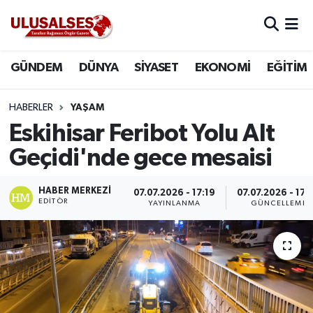
GÜNDEM
Hava Durumu
GÜNDEM
DÜNYA
SİYASET
EKONOMİ
EĞİTİM
DÜNYA
Trafik Durumu
HABERLER
YAŞAM
SİYASET
Süper Lig Puan Durumu ve Fikstür
Eskihisar Feribot Yolu Alt
Geçidi'nde gece mesaisi
EKONOMİ
Tüm Manşetler
HABER MERKEZI
07.07.2026 - 17:19
07.07.2026 - 17:
EĞİTİM
Son Dakika Haberleri
EDITÖR
YAYINLANMA
GÜNCELLEME
SAĞLIK
Haber Arşivi
MAGAZİN
SPOR