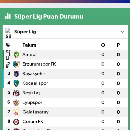
Süper Lig Puan Durumu
Süper Lig
#
Takım
O
P
1
Amed
0
0
2
Erzurumspor FK
0
0
3
Başakşehir
0
0
4
Kocaelispor
0
0
5
Beşiktaş
0
0
6
Eyüpspor
0
0
7
Galatasaray
0
0
8
Çorum FK
0
0