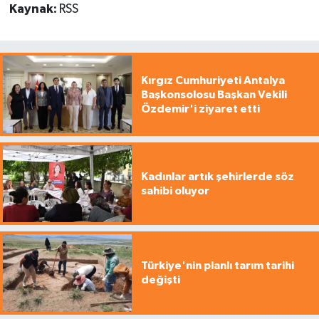
Kaynak:
RSS
Kırgız Cumhuriyeti Antalya
Başkonsolosu Başkan Vekili
Özdemir'i ziyaret etti
Kadınlar artık şehirlerde söz
sahibi oluyor
Türkiye'nin planlı tarım tarihi
değişti