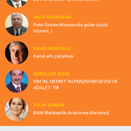
HALIS KAHRAMAN
Polis Güven Masasında güler yüzlü
hizmet..!
BAHRI KAYAOĞLU
Kanal altı çalışması
NURULLAH AYDIN
KİN'İN, NEFRET'İN PANZEHİRİ SEVGİ VE
ADALET'TİR
TÜLAY KİRMAN
RAM (Rehberlik Araştırma Merkezi)