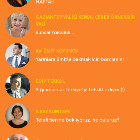
HAFTA!!
GAZIANTEP VALISI KEMAL ÇEBER ÖRNEK BİR
VALİ
Ruhsal Yolculuk...
AV. ÜMIT KOYUNCU
Yarınlara ümitle bakmak için borçlanın!
EDIP TEKKOL
Sığınmacılar Türkiye'yi tehdit ediyor (!)
İLKAY KUMTEPE
Telafiden ne bekliyoruz, ne buluruz?