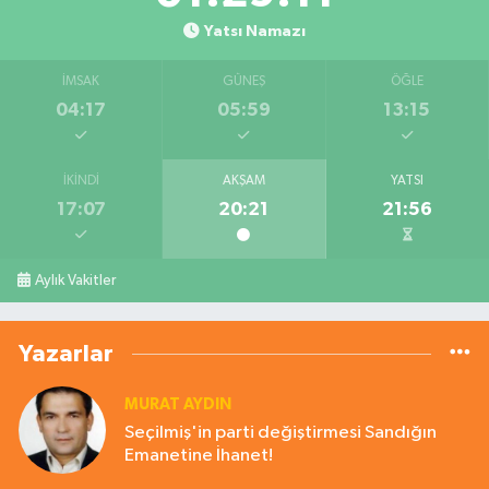
Yatsı Namazı
İMSAK
GÜNEŞ
ÖĞLE
04:17
05:59
13:15
İKINDI
AKŞAM
YATSI
17:07
20:21
21:56
Aylık Vakitler
Yazarlar
MURAT AYDIN
Seçilmiş'in parti değiştirmesi Sandığın
Emanetine İhanet!