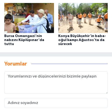
Bursa Osmangazi'nin
Konya Büyükşehir'in baba-
nabzını Küplüpınar'da
oğul kampı Ağustos'ta da
tuttu
sürecek
Yorumlar