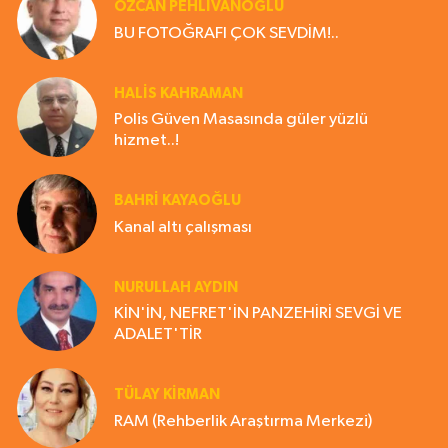
ÖZCAN PEHLİVANOĞLU
BU FOTOĞRAFI ÇOK SEVDİM!..
HALIS KAHRAMAN
Polis Güven Masasında güler yüzlü
hizmet..!
BAHRI KAYAOĞLU
Kanal altı çalışması
NURULLAH AYDIN
KİN'İN, NEFRET'İN PANZEHİRİ SEVGİ VE
ADALET'TİR
TÜLAY KİRMAN
RAM (Rehberlik Araştırma Merkezi)