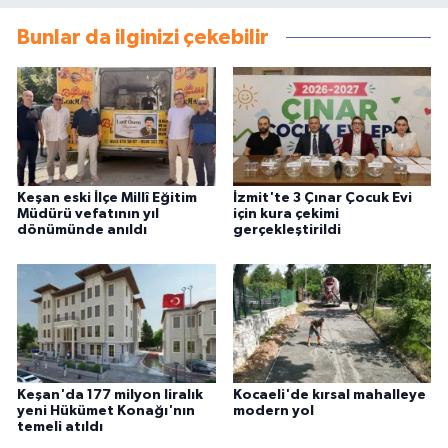
Bunlar da ilginizi çekebilir
Keşan eski İlçe Millî Eğitim
İzmit'te 3 Çınar Çocuk Evi
Müdürü vefatının yıl
için kura çekimi
dönümünde anıldı
gerçekleştirildi
Keşan'da 177 milyon liralık
Kocaeli'de kırsal mahalleye
yeni Hükümet Konağı'nın
modern yol
temeli atıldı