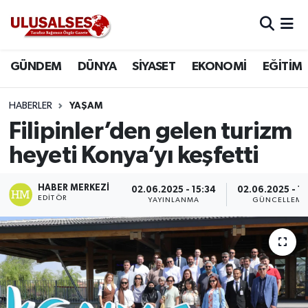
GÜNDEM
Hava Durumu
GÜNDEM
DÜNYA
SİYASET
EKONOMİ
EĞİTİM
DÜNYA
Trafik Durumu
HABERLER
YAŞAM
SİYASET
Süper Lig Puan Durumu ve Fikstür
Filipinler’den gelen turizm
heyeti Konya’yı keşfetti
EKONOMİ
Tüm Manşetler
HABER MERKEZI
02.06.2025 - 15:34
02.06.2025 - 1
EĞİTİM
Son Dakika Haberleri
EDITÖR
YAYINLANMA
GÜNCELLEME
SAĞLIK
Haber Arşivi
MAGAZİN
SPOR