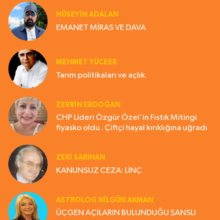
HÜSEYIN ADALAN
EMANET MİRAS VE DAVA
MEHMET YÜCEER
Tarım politikaları ve açlık.
ZERRIN ERDOĞAN
CHP Lideri Özgür Özel'in Fıstık Mitingi
fiyasko oldu . Çiftçi hayal kırıklığına uğradı
ZEKI SARIHAN
KANUNSUZ CEZA: LİNÇ
ASTROLOG NILGÜN AKMAN
ÜÇGEN AÇILARIN BULUNDUĞU ŞANSLI