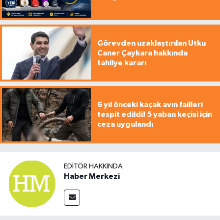
Görevden uzaklaştırılan Utku
Caner Çaykara hakkında
tahliye kararı
6 yıl önceki kaçak avın failleri
tespit edildi! 5 yaban keçisi için
ceza uygulandı
EDITÖR HAKKINDA
Haber Merkezi