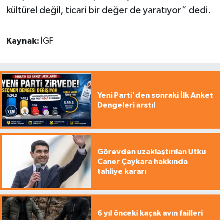
kültürel değil, ticari bir değer de yaratıyor” dedi.
Kaynak:
İGF
Yeni Parti'den sonraki İlk Anket
Dengeleri arstı!
Görevden uzaklaştırılan Utku
Caner Çaykara hakkında
tahliye kararı
6 yıl önceki kaçak avın failleri