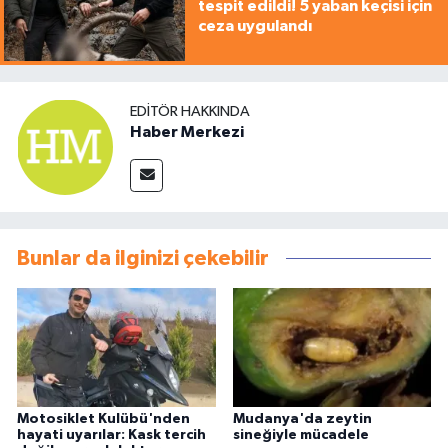
tespit edildi! 5 yaban keçisi için
ceza uygulandı
EDITÖR HAKKINDA
Haber Merkezi
Bunlar da ilginizi çekebilir
Motosiklet Kulübü'nden
Mudanya'da zeytin
hayati uyarılar: Kask tercih
sineğiyle mücadele