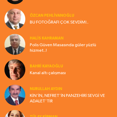
ÖZCAN PEHLİVANOĞLU
BU FOTOĞRAFI ÇOK SEVDİM!..
HALIS KAHRAMAN
Polis Güven Masasında güler yüzlü
hizmet..!
BAHRI KAYAOĞLU
Kanal altı çalışması
NURULLAH AYDIN
KİN'İN, NEFRET'İN PANZEHİRİ SEVGİ VE
ADALET'TİR
TÜLAY KİRMAN