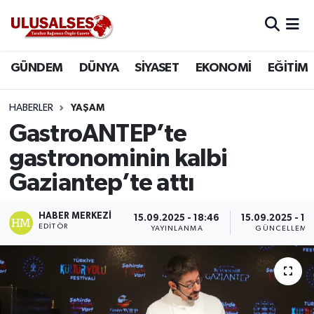
GÜNDEM
Hava Durumu
GÜNDEM
DÜNYA
SİYASET
EKONOMİ
EĞİTİM
DÜNYA
Trafik Durumu
HABERLER
YAŞAM
SİYASET
Süper Lig Puan Durumu ve Fikstür
GastroANTEP’te
gastronominin kalbi
EKONOMİ
Tüm Manşetler
Gaziantep’te attı
EĞİTİM
Son Dakika Haberleri
HABER MERKEZI
15.09.2025 - 18:46
15.09.2025 - 18
EDITÖR
YAYINLANMA
GÜNCELLEME
SAĞLIK
Haber Arşivi
MAGAZİN
SPOR