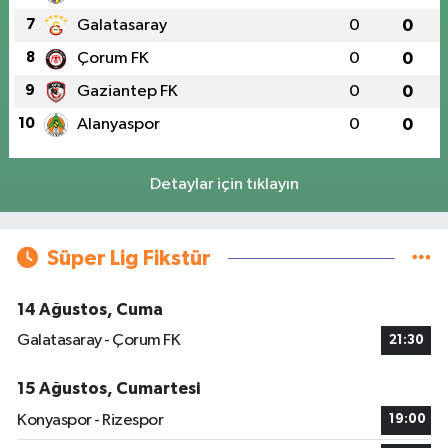
7
Galatasaray
0
0
8
Çorum FK
0
0
9
Gaziantep FK
0
0
10
Alanyaspor
0
0
Detaylar için tıklayın
Süper Lig Fikstür
14 Ağustos, Cuma
Galatasaray - Çorum FK
21:30
15 Ağustos, Cumartesi
Konyaspor - Rizespor
19:00