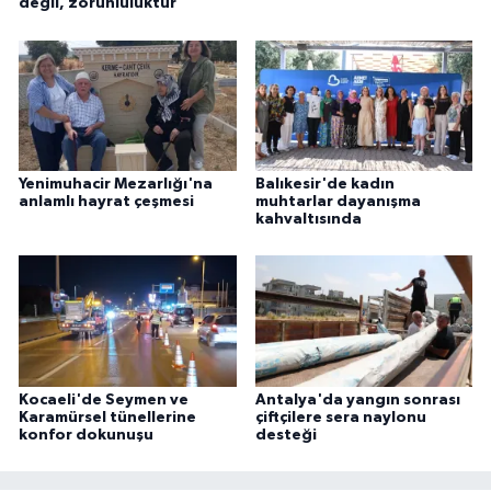
değil, zorunluluktur
Yenimuhacir Mezarlığı'na
Balıkesir'de kadın
anlamlı hayrat çeşmesi
muhtarlar dayanışma
kahvaltısında
Kocaeli'de Seymen ve
Antalya'da yangın sonrası
Karamürsel tünellerine
çiftçilere sera naylonu
konfor dokunuşu
desteği