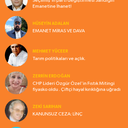
Seçilmiş'in parti değiştirmesi Sandığın
Emanetine İhanet!
HÜSEYIN ADALAN
EMANET MİRAS VE DAVA
MEHMET YÜCEER
Tarım politikaları ve açlık.
ZERRIN ERDOĞAN
CHP Lideri Özgür Özel'in Fıstık Mitingi
fiyasko oldu . Çiftçi hayal kırıklığına uğradı
ZEKI SARIHAN
KANUNSUZ CEZA: LİNÇ