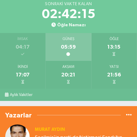
SONRAKI VAKTE KALAN
02:42:14
Öğle Namazı
İMSAK
GÜNEŞ
ÖĞLE
04:17
05:59
13:15
İKINDI
AKŞAM
YATSI
17:07
20:21
21:56
Aylık Vakitler
Yazarlar
MURAT AYDIN