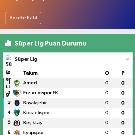
Ankete Katıl
Süper Lig Puan Durumu
Süper Lig
#
Takım
O
P
1
Amed
0
0
2
Erzurumspor FK
0
0
3
Başakşehir
0
0
4
Kocaelispor
0
0
5
Beşiktaş
0
0
6
Eyüpspor
0
0