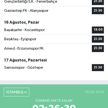
Gençlerbirliği S.K. - Fenerbahçe
21:30
Gaziantep FK - Alanyaspor
21:30
16 Ağustos, Pazar
Başakşehir - Kocaelispor
19:00
Beşiktaş - Eyüpspor
21:30
Amed - Erzurumspor FK
21:30
17 Ağustos, Pazartesi
Samsunspor - Göztepe
21:30
İSTANBUL
08.08.2026
SONRAKI VAKTE KALAN