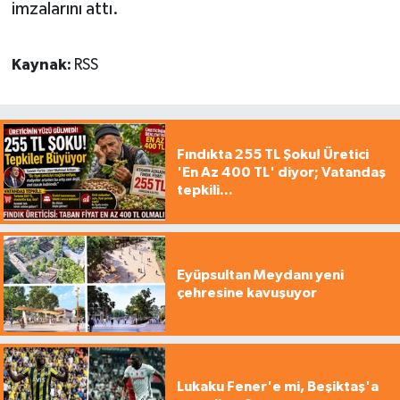
imzalarını attı.
Kaynak:
RSS
Fındıkta 255 TL Şoku! Üretici
'En Az 400 TL' diyor; Vatandaş
tepkili...
Eyüpsultan Meydanı yeni
çehresine kavuşuyor
Lukaku Fener'e mi, Beşiktaş'a