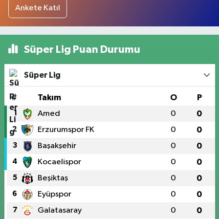
Ankete Katıl
Süper Lig Puan Durumu
Süper Lig
#
Takım
O
P
1
Amed
0
0
2
Erzurumspor FK
0
0
3
Başakşehir
0
0
4
Kocaelispor
0
0
5
Beşiktaş
0
0
6
Eyüpspor
0
0
7
Galatasaray
0
0