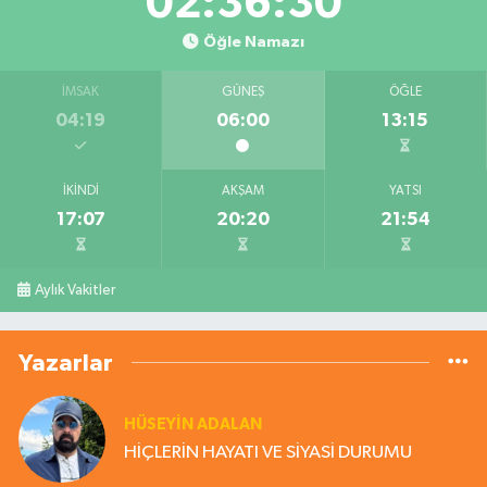
02:36:29
Öğle Namazı
İMSAK
GÜNEŞ
ÖĞLE
04:19
06:00
13:15
İKINDI
AKŞAM
YATSI
17:07
20:20
21:54
Aylık Vakitler
Yazarlar
HÜSEYIN ADALAN
HİÇLERİN HAYATI VE SİYASİ DURUMU