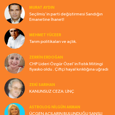
MURAT AYDIN
Seçilmiş'in parti değiştirmesi Sandığın
Emanetine İhanet!
MEHMET YÜCEER
Tarım politikaları ve açlık.
ZERRIN ERDOĞAN
CHP Lideri Özgür Özel'in Fıstık Mitingi
fiyasko oldu . Çiftçi hayal kırıklığına uğradı
ZEKI SARIHAN
KANUNSUZ CEZA: LİNÇ
ASTROLOG NILGÜN AKMAN
ÜÇGEN AÇILARIN BULUNDUĞU ŞANSLI