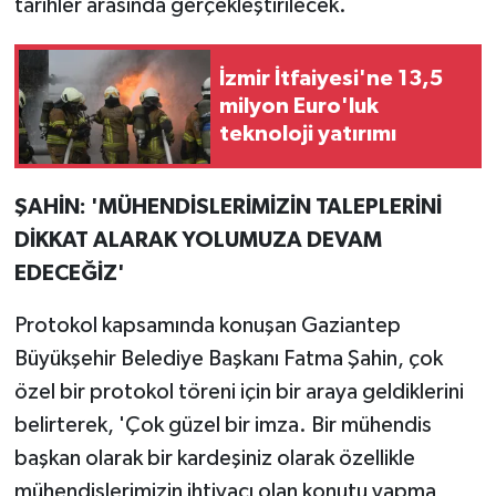
tarihler arasında gerçekleştirilecek.
İzmir İtfaiyesi'ne 13,5
milyon Euro'luk
teknoloji yatırımı
ŞAHİN: 'MÜHENDİSLERİMİZİN TALEPLERİNİ
DİKKAT ALARAK YOLUMUZA DEVAM
EDECEĞİZ'
Protokol kapsamında konuşan Gaziantep
Büyükşehir Belediye Başkanı Fatma Şahin, çok
özel bir protokol töreni için bir araya geldiklerini
belirterek, 'Çok güzel bir imza. Bir mühendis
başkan olarak bir kardeşiniz olarak özellikle
mühendislerimizin ihtiyacı olan konutu yapma