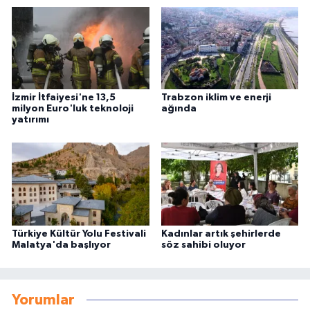
İzmir İtfaiyesi'ne 13,5
Trabzon iklim ve enerji
milyon Euro'luk teknoloji
ağında
yatırımı
Türkiye Kültür Yolu Festivali
Kadınlar artık şehirlerde
Malatya'da başlıyor
söz sahibi oluyor
Yorumlar