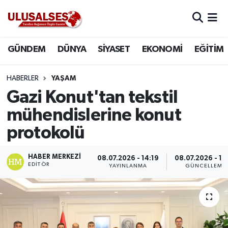
GÜNDEM
Hava Durumu
GÜNDEM
DÜNYA
SİYASET
EKONOMİ
EĞİTİM
DÜNYA
Trafik Durumu
HABERLER
YAŞAM
SİYASET
Süper Lig Puan Durumu ve Fikstür
Gazi Konut'tan tekstil
mühendislerine konut
EKONOMİ
Tüm Manşetler
protokolü
EĞİTİM
Son Dakika Haberleri
HABER MERKEZI
08.07.2026 - 14:19
08.07.2026 - 14
EDITÖR
YAYINLANMA
GÜNCELLEME
SAĞLIK
Haber Arşivi
MAGAZİN
SPOR