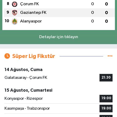
8
Çorum FK
0
0
9
Gaziantep FK
0
0
10
Alanyaspor
0
0
Detaylar için tıklayın
Süper Lig Fikstür
14 Ağustos, Cuma
Galatasaray - Çorum FK
21:30
15 Ağustos, Cumartesi
Konyaspor - Rizespor
19:00
Kasımpaşa - Trabzonspor
19:00