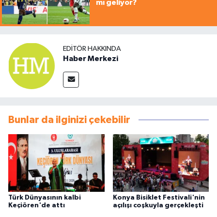
mı geliyor?
EDITÖR HAKKINDA
Haber Merkezi
Bunlar da ilginizi çekebilir
Türk Dünyasının kalbi
Konya Bisiklet Festivali'nin
Keçiören'de attı
açılışı coşkuyla gerçekleşti