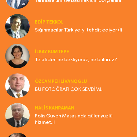
Yarınlara ümitle bakmak için borçlanın!
EDIP TEKKOL
Sığınmacılar Türkiye'yi tehdit ediyor (!)
İLKAY KUMTEPE
Telafiden ne bekliyoruz, ne buluruz?
ÖZCAN PEHLİVANOĞLU
BU FOTOĞRAFI ÇOK SEVDİM!..
HALIS KAHRAMAN
Polis Güven Masasında güler yüzlü
hizmet..!