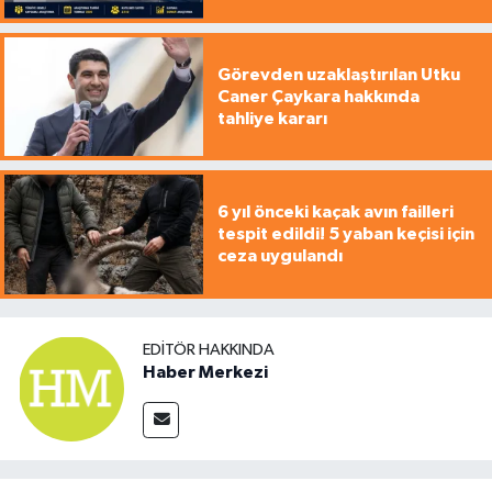
Görevden uzaklaştırılan Utku
Caner Çaykara hakkında
tahliye kararı
6 yıl önceki kaçak avın failleri
tespit edildi! 5 yaban keçisi için
ceza uygulandı
EDITÖR HAKKINDA
Haber Merkezi