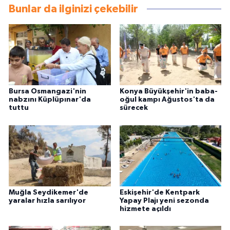
Bunlar da ilginizi çekebilir
Bursa Osmangazi'nin
Konya Büyükşehir'in baba-
nabzını Küplüpınar'da
oğul kampı Ağustos'ta da
tuttu
sürecek
Muğla Seydikemer'de
Eskişehir'de Kentpark
yaralar hızla sarılıyor
Yapay Plajı yeni sezonda
hizmete açıldı