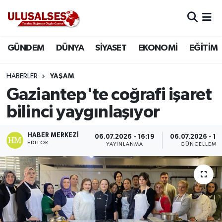
GÜNDEM
Hava Durumu
GÜNDEM
DÜNYA
SİYASET
EKONOMİ
EĞİTİM
DÜNYA
Trafik Durumu
HABERLER
YAŞAM
SİYASET
Süper Lig Puan Durumu ve Fikstür
Gaziantep'te coğrafi işaret
bilinci yaygınlaşıyor
EKONOMİ
Tüm Manşetler
HABER MERKEZI
06.07.2026 - 16:19
06.07.2026 - 16
EĞİTİM
Son Dakika Haberleri
EDITÖR
YAYINLANMA
GÜNCELLEME
SAĞLIK
Haber Arşivi
MAGAZİN
SPOR