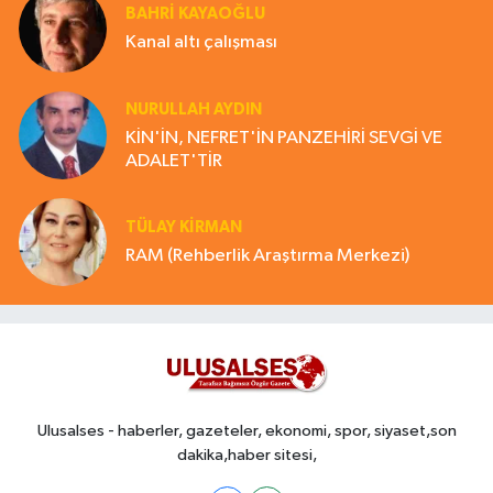
BAHRI KAYAOĞLU
Kanal altı çalışması
NURULLAH AYDIN
KİN'İN, NEFRET'İN PANZEHİRİ SEVGİ VE
ADALET'TİR
TÜLAY KİRMAN
RAM (Rehberlik Araştırma Merkezi)
Ulusalses - haberler, gazeteler, ekonomi, spor, siyaset,son
dakika,haber sitesi,