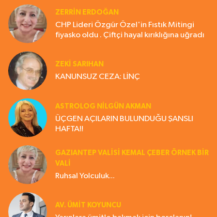
ZERRIN ERDOĞAN
CHP Lideri Özgür Özel'in Fıstık Mitingi
fiyasko oldu . Çiftçi hayal kırıklığına uğradı
ZEKI SARIHAN
KANUNSUZ CEZA: LİNÇ
ASTROLOG NILGÜN AKMAN
ÜÇGEN AÇILARIN BULUNDUĞU ŞANSLI
HAFTA!!
GAZIANTEP VALISI KEMAL ÇEBER ÖRNEK BİR
VALİ
Ruhsal Yolculuk...
AV. ÜMIT KOYUNCU