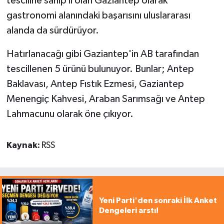
tesciline sahip il olan Gaziantep olarak
gastronomi alanındaki başarısını uluslararası
alanda da sürdürüyor.
Hatırlanacağı gibi Gaziantep'in AB tarafından
tescillenen 5 ürünü bulunuyor. Bunlar; Antep
Baklavası, Antep Fıstık Ezmesi, Gaziantep
Menengiç Kahvesi, Araban Sarımsağı ve Antep
Lahmacunu olarak öne çıkıyor.
Kaynak:
RSS
Yeni Parti'den sonraki İlk Anket
Dengeleri arstı!