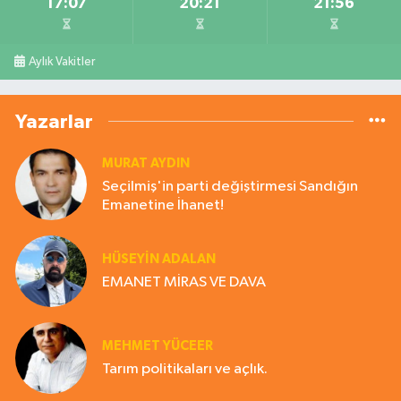
17:07
20:21
21:56
Aylık Vakitler
Yazarlar
MURAT AYDIN
Seçilmiş'in parti değiştirmesi Sandığın
Emanetine İhanet!
HÜSEYIN ADALAN
EMANET MİRAS VE DAVA
MEHMET YÜCEER
Tarım politikaları ve açlık.