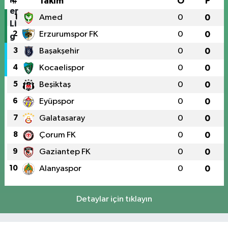
#
Takım
O
P
1
Amed
0
0
2
Erzurumspor FK
0
0
3
Başakşehir
0
0
4
Kocaelispor
0
0
5
Beşiktaş
0
0
6
Eyüpspor
0
0
7
Galatasaray
0
0
8
Çorum FK
0
0
9
Gaziantep FK
0
0
10
Alanyaspor
0
0
Detaylar için tıklayın