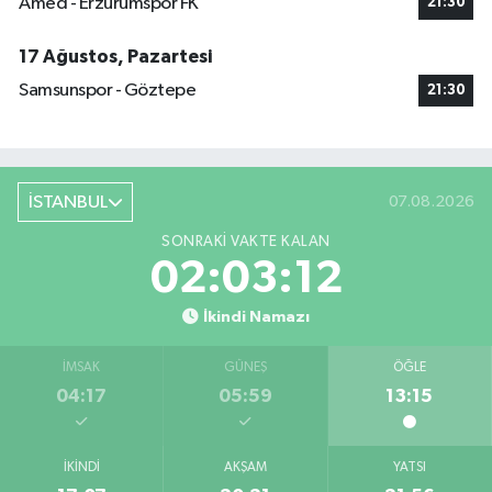
Amed - Erzurumspor FK
21:30
17 Ağustos, Pazartesi
Samsunspor - Göztepe
21:30
İSTANBUL
07.08.2026
SONRAKI VAKTE KALAN
02:03:11
İkindi Namazı
İMSAK
GÜNEŞ
ÖĞLE
04:17
05:59
13:15
İKINDI
AKŞAM
YATSI