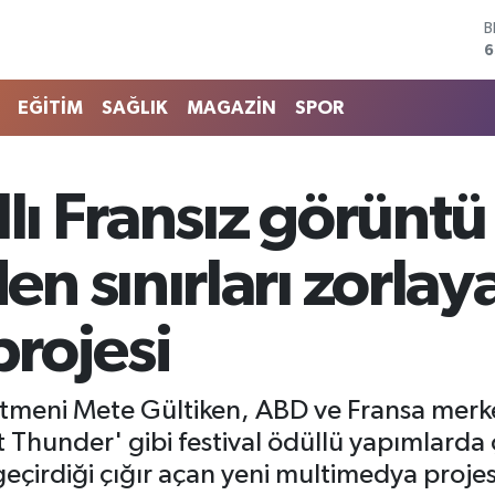
D
4
E
5
EĞİTİM
SAĞLIK
MAGAZİN
SPOR
S
6
G
6
llı Fransız görüntü
B
1
B
n sınırları zorlay
6
rojesi
etmeni Mete Gültiken, ABD ve Fransa merkez
t Thunder' gibi festival ödüllü yapımlarda 
çirdiği çığır açan yeni multimedya projesi