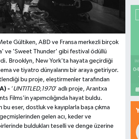
 Mete Gültiken, ABD ve Fransa merkezli birçok
a' ve 'Sweet Thunder' gibi festival ödüllü
rdi. Brooklyn, New York'ta hayata geçirdiği
İM
04
ema ve tiyatro dünyalarını bir araya getiriyor.
lendiği bu proje, eleştirmenler tarafından
A) -
‘
UNTITLED,1970
’ adlı proje, Arantxa
nts Films'in yapımcılığında hayat buldu.
 bu eser, dostluk ve kayıplarla başa çıkma
n geçmişlerinden gelen acı, keder ve
irlerinde buldukları teselli ve denge üzerine