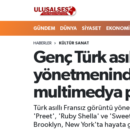
GÜNDEM
Hava Durumu
GÜNDEM
DÜNYA
SİYASET
EKONOMİ
DÜNYA
Trafik Durumu
HABERLER
KÜLTÜR SANAT
Genç Türk ası
SİYASET
Süper Lig Puan Durumu ve Fikstür
EKONOMİ
Tüm Manşetler
yönetmeninde
EĞİTİM
Son Dakika Haberleri
multimedya p
SAĞLIK
Haber Arşivi
Türk asıllı Fransız görüntü yön
MAGAZİN
'Preet', 'Ruby Shella' ve 'Swee
Brooklyn, New York'ta hayata ge
SPOR