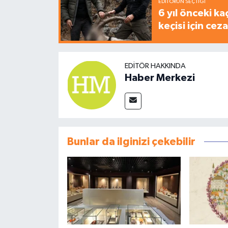
EDITÖRÜN SEÇTIĞI
6 yıl önceki ka
keçisi için cez
EDITÖR HAKKINDA
Haber Merkezi
Bunlar da ilginizi çekebilir