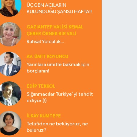
ÜÇGEN AÇILARIN
BULUNDUĞU ŞANSLI HAFTA!!
GAZIANTEP VALISI KEMAL
ÇEBER ÖRNEK BİR VALİ
Ruhsal Yolculuk...
AV. ÜMIT KOYUNCU
Yarınlara ümitle bakmak için
borçlanın!
EDIP TEKKOL
Sığınmacılar Türkiye'yi tehdit
ediyor (!)
İLKAY KUMTEPE
Telafiden ne bekliyoruz, ne
buluruz?