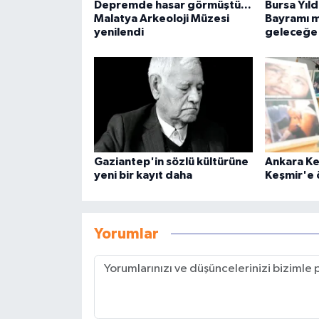
Depremde hasar görmüştü...
Bursa Yıl
Malatya Arkeoloji Müzesi
Bayramı m
yenilendi
geleceğe 
Gaziantep'in sözlü kültürüne
Ankara Ke
yeni bir kayıt daha
Keşmir'e 
Yorumlar