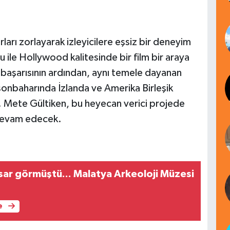
ırları zorlayarak izleyicilere eşsiz bir deneyim
 ile Hollywood kalitesinde bir film bir araya
 başarısının ardından, aynı temele dayanan
sonbaharında İzlanda ve Amerika Birleşik
. Mete Gültiken, bu heyecan verici projede
devam edecek.
r görmüştü... Malatya Arkeoloji Müzesi
e