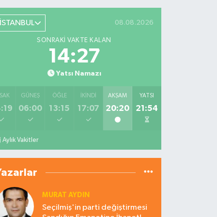
İSTANBUL
08.08.2026
SONRAKI VAKTE KALAN
14:26
Yatsı Namazı
SAK
GÜNEŞ
ÖĞLE
İKINDI
AKŞAM
YATSI
:19
06:00
13:15
17:07
20:20
21:54
Aylık Vakitler
Yazarlar
MURAT AYDIN
Seçilmiş'in parti değiştirmesi