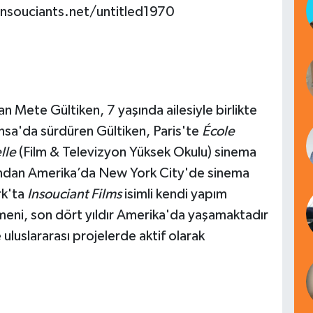
nsouciants.net/untitled1970
 Mete Gültiken, 7 yaşında ailesiyle birlikte
ansa'da sürdüren Gültiken, Paris'te
École
lle
(Film & Televizyon Yüksek Okulu) sinema
ndan Amerika’da New York City'de sinema
rk'ta
Insouciant Films
isimli kendi yapım
meni, son dört yıldır Amerika'da yaşamaktadır
luslararası projelerde aktif olarak