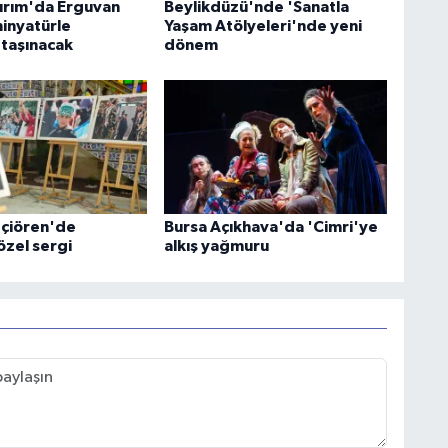
dırım'da Erguvan
Beylikdüzü'nde 'Sanatla
inyatürle
Yaşam Atölyeleri'nde yeni
taşınacak
dönem
çiören'de
Bursa Açıkhava'da 'Cimri'ye
özel sergi
alkış yağmuru