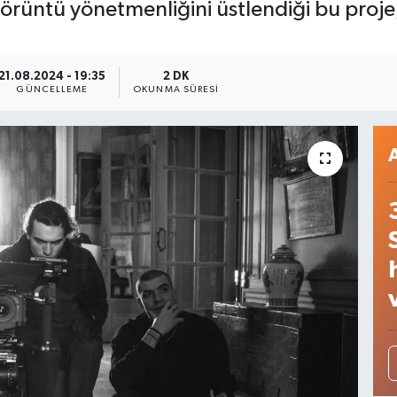
 görüntü yönetmenliğini üstlendiği bu proje
21.08.2024 - 19:35
2 DK
GÜNCELLEME
OKUNMA SÜRESI