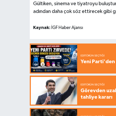
Gültiken, sinema ve tiyatroyu buluştur
adından daha çok söz ettirecek gibi 
Kaynak:
İGF Haber Ajansı
EDITÖRÜN SEÇTIĞI
Yeni Parti'den 
EDITÖRÜN SEÇTIĞI
Görevden uzak
tahliye kararı