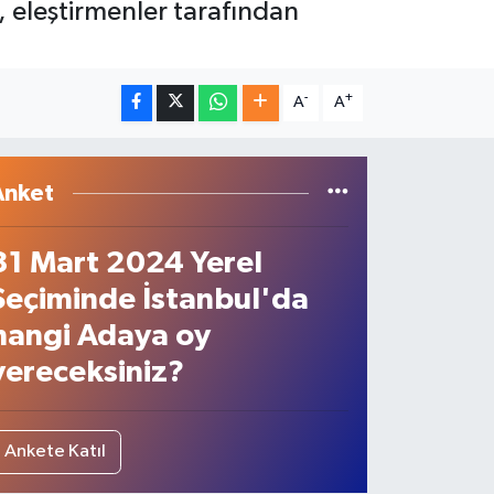
, eleştirmenler tarafından
-
+
A
A
Anket
31 Mart 2024 Yerel
Seçiminde İstanbul'da
hangi Adaya oy
vereceksiniz?
Ankete Katıl