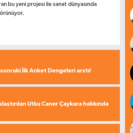
an bu yeni projesi ile sanat dünyasında
görünüyor.
sonraki İlk Anket Dengeleri arstı!
laştırılan Utku Caner Çaykara hakkında