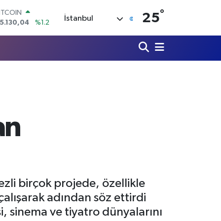
°
OLAR
25
İstanbul
7,7436
%0.18
URO
5,2510
%0.32
TERLİN
4,4811
%0.38
RAM ALTIN
648.99
%2.59
İST100
3.773
%-19
ITCOIN
an
5.130,04
%1.2
li birçok projede, özellikle
çalışarak adından söz ettirdi
, sinema ve tiyatro dünyalarını