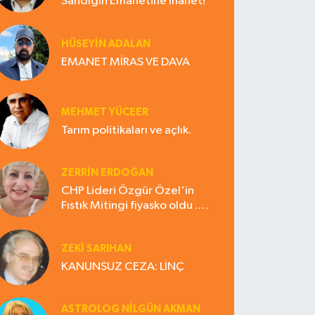
Sandığın Emanetine İhanet!
HÜSEYIN ADALAN
EMANET MİRAS VE DAVA
MEHMET YÜCEER
Tarım politikaları ve açlık.
ZERRIN ERDOĞAN
CHP Lideri Özgür Özel'in
Fıstık Mitingi fiyasko oldu .
Çiftçi hayal kırıklığına uğradı
ZEKI SARIHAN
KANUNSUZ CEZA: LİNÇ
ASTROLOG NILGÜN AKMAN