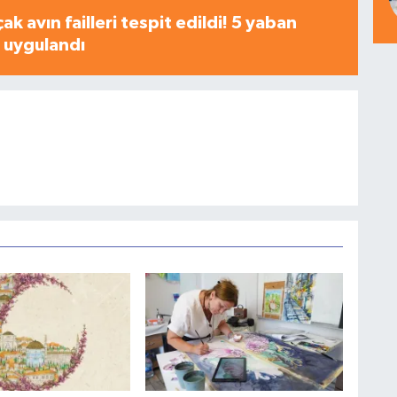
çak avın failleri tespit edildi! 5 yaban
a uygulandı