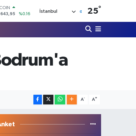
.643,95
%0.16
°
25
LAR
İstanbul
,6006
%0.06
RO
,0250
%0.02
ERLİN
,2398
%0.2
AM ALTIN
 Bodrum'a
00.87
%0.12
ST100
.799
%70
-
+
A
A
Anket