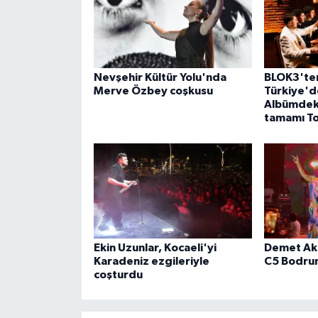
Nevşehir Kültür Yolu'nda
BLOK3'ten
Merve Özbey coşkusu
Türkiye'de
Albümdeki
tamamı To
Ekin Uzunlar, Kocaeli'yi
Demet Aka
Karadeniz ezgileriyle
C5 Bodrum
coşturdu