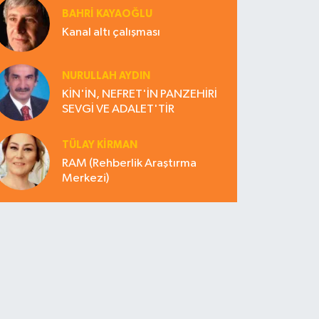
BAHRI KAYAOĞLU
Kanal altı çalışması
NURULLAH AYDIN
KİN'İN, NEFRET'İN PANZEHİRİ
SEVGİ VE ADALET'TİR
TÜLAY KİRMAN
RAM (Rehberlik Araştırma
Merkezi)