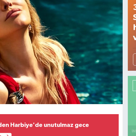
den Harbiye'de unutulmaz gece
İM