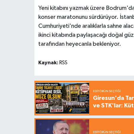
Yeni kitabını yazmak üzere Bodrum'da
konser maratonunu sürdürüyor. İstanbu
Cumhuriyeti'nde aralıklarla sahne ala
ikinci kitabında paylaşacağı doğal güzel
tarafından heyecanla bekleniyor.
Kaynak:
RSS
EDITÖRÜN SEÇTIĞI
Giresun'da Tari
ve STK'lar: Kü
EDITÖRÜN SEÇTIĞI