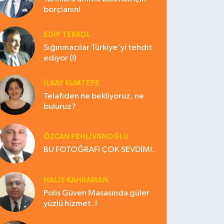
borçlanın!
EDIP TEKKOL
Sığınmacılar Türkiye'yi tehdit
ediyor (!)
İLKAY KUMTEPE
Telafiden ne bekliyoruz, ne
buluruz?
ÖZCAN PEHLİVANOĞLU
BU FOTOĞRAFI ÇOK SEVDİM!..
HALIS KAHRAMAN
Polis Güven Masasında güler
yüzlü hizmet..!