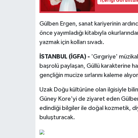
İçeriği Görüntül
Gülben Ergen, sanat kariyerinin ardın
önce yayımladığı kitabıyla okurlarından
yazmak için kolları sıvadı.
İSTANBUL (İGFA) -
'Gırgıriye' müzik
başrolü paylaşan, Güllü karakterine ha
gençliğin mucize sırlarını kaleme alıyor
Uzak Doğu kültürüne olan ilgisiyle bil
Güney Kore'yi de ziyaret eden Gülben
edindiği bilgiler ile doğal kozmetik, di
buluşturacak.