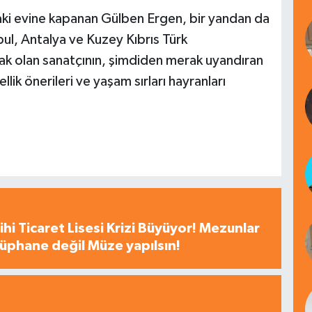
ki evine kapanan Gülben Ergen, bir yandan da
l, Antalya ve Kuzey Kıbrıs Türk
cak olan sanatçının, şimdiden merak uyandıran
lik önerileri ve yaşam sırları hayranları
hi Ticaret Lisesi Krizi Büyüyor! Mezunlar
tüphane değil Müze yapılsın!