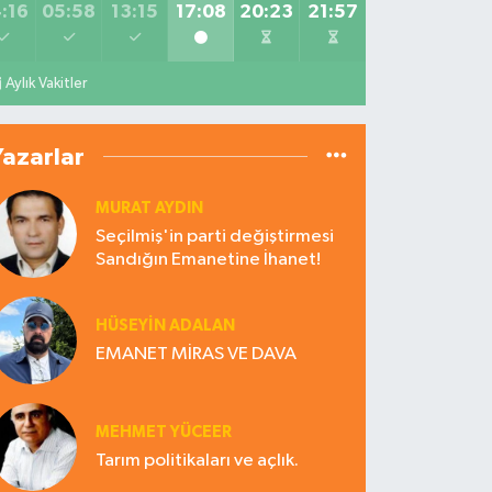
:16
05:58
13:15
17:08
20:23
21:57
Aylık Vakitler
Yazarlar
MURAT AYDIN
Seçilmiş'in parti değiştirmesi
Sandığın Emanetine İhanet!
HÜSEYIN ADALAN
EMANET MİRAS VE DAVA
MEHMET YÜCEER
Tarım politikaları ve açlık.