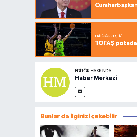
Cumhurbaşkanı
EDITÖRÜN SEÇTIĞI
TOFAŞ potada 
EDITÖR HAKKINDA
Haber Merkezi
Bunlar da ilginizi çekebilir