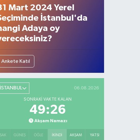
31 Mart 2024 Yerel
Seçiminde İstanbul'da
hangi Adaya oy
vereceksiniz?
Ankete Katıl
İSTANBUL
06.08.2026
SONRAKI VAKTE KALAN
49:25
Akşam Namazı
SAK
GÜNEŞ
ÖĞLE
İKINDI
AKŞAM
YATSI