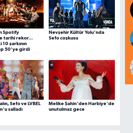
 Spotify
Nevşehir Kültür Yolu'nda
 tarihi rekor...
Sefo coşkusu
 10 şarkının
p 50'ye girdi
lın, Sefo ve LVBEL
Melike Şahin'den Harbiye'de
'u salladı
unutulmaz gece