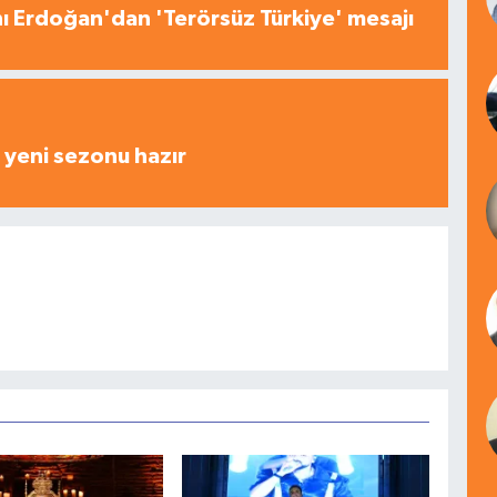
 Erdoğan'dan 'Terörsüz Türkiye' mesajı
yeni sezonu hazır