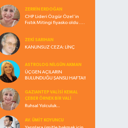
ZERRIN ERDOĞAN
CHP Lideri Özgür Özel'in
Fıstık Mitingi fiyasko oldu .
Çiftçi hayal kırıklığına uğradı
ZEKI SARIHAN
KANUNSUZ CEZA: LİNÇ
ASTROLOG NILGÜN AKMAN
ÜÇGEN AÇILARIN
BULUNDUĞU ŞANSLI HAFTA!!
GAZIANTEP VALISI KEMAL
ÇEBER ÖRNEK BİR VALİ
Ruhsal Yolculuk...
AV. ÜMIT KOYUNCU
Yarınlara ümitle bakmak için