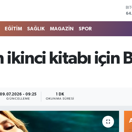
64
DO
47
EU
EĞİTİM
SAĞLIK
MAGAZİN
SPOR
55
ST
64
GR
ikinci kitabı için
65
Bİ
13
09.07.2026 - 09:25
1 DK
GÜNCELLEME
OKUNMA SÜRESI