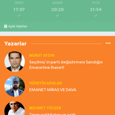
İKINDI
AKŞAM
YATSI
17:07
20:20
21:54
Aylık Vakitler
Yazarlar
MURAT AYDIN
Seçilmiş'in parti değiştirmesi Sandığın
Emanetine İhanet!
HÜSEYIN ADALAN
EMANET MİRAS VE DAVA
MEHMET YÜCEER
Tarım politikaları ve açlık.