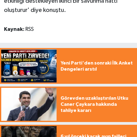
etkinliği destekleyen ikinci bir savunma hattı
oluşturur' diye konuştu.
Kaynak:
RSS
Yeni Parti'den sonraki İlk Anket
Dengeleri arstı!
Görevden uzaklaştırılan Utku
Caner Çaykara hakkında
tahliye kararı
6 yıl önceki kaçak avın failleri