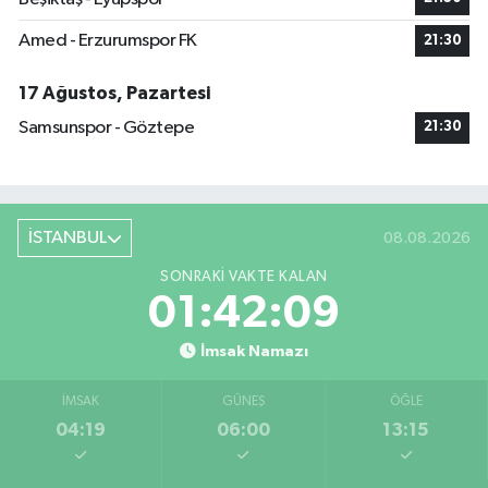
Amed - Erzurumspor FK
21:30
17 Ağustos, Pazartesi
Samsunspor - Göztepe
21:30
İSTANBUL
08.08.2026
SONRAKI VAKTE KALAN
01:42:09
İmsak Namazı
İMSAK
GÜNEŞ
ÖĞLE
04:19
06:00
13:15