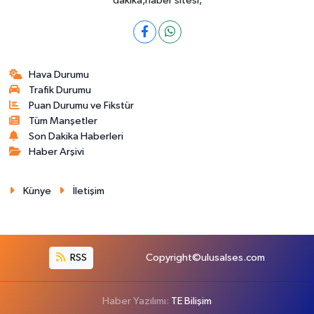
dakika,haber sitesi,
Hava Durumu
Trafik Durumu
Puan Durumu ve Fikstür
Tüm Manşetler
Son Dakika Haberleri
Haber Arşivi
Künye
İletişim
RSS
Copyright©ulusalses.com
Haber Yazılımı:
TE Bilişim