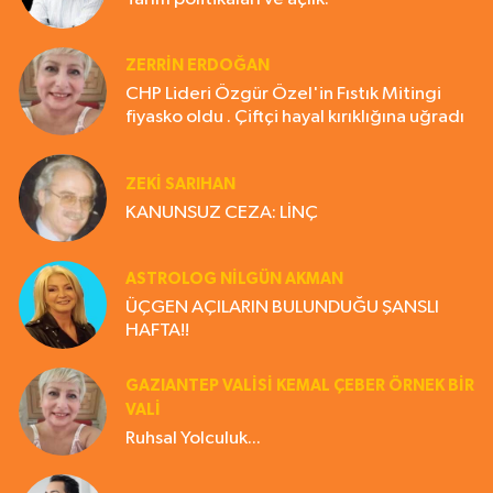
ZERRIN ERDOĞAN
CHP Lideri Özgür Özel'in Fıstık Mitingi
fiyasko oldu . Çiftçi hayal kırıklığına uğradı
ZEKI SARIHAN
KANUNSUZ CEZA: LİNÇ
ASTROLOG NILGÜN AKMAN
ÜÇGEN AÇILARIN BULUNDUĞU ŞANSLI
HAFTA!!
GAZIANTEP VALISI KEMAL ÇEBER ÖRNEK BİR
VALİ
Ruhsal Yolculuk...