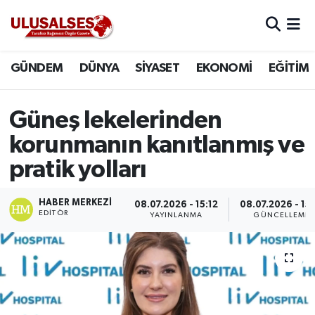
GÜNDEM
Hava Durumu
GÜNDEM
DÜNYA
SİYASET
EKONOMİ
EĞİTİM
DÜNYA
Trafik Durumu
Güneş lekelerinden
SİYASET
Süper Lig Puan Durumu ve Fikstür
korunmanın kanıtlanmış ve
EKONOMİ
Tüm Manşetler
pratik yolları
EĞİTİM
Son Dakika Haberleri
HABER MERKEZI
08.07.2026 - 15:12
08.07.2026 - 15:
EDITÖR
YAYINLANMA
GÜNCELLEME
SAĞLIK
Haber Arşivi
MAGAZİN
SPOR