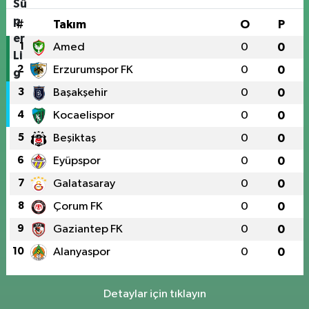
#
Takım
O
P
1
Amed
0
0
2
Erzurumspor FK
0
0
3
Başakşehir
0
0
4
Kocaelispor
0
0
5
Beşiktaş
0
0
6
Eyüpspor
0
0
7
Galatasaray
0
0
8
Çorum FK
0
0
9
Gaziantep FK
0
0
10
Alanyaspor
0
0
Detaylar için tıklayın