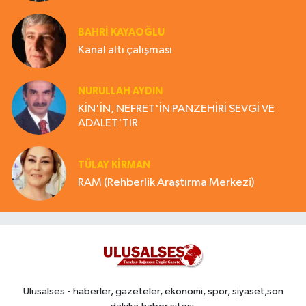
BAHRI KAYAOĞLU
Kanal altı çalışması
NURULLAH AYDIN
KİN'İN, NEFRET'İN PANZEHİRİ SEVGİ VE
ADALET'TİR
TÜLAY KİRMAN
RAM (Rehberlik Araştırma Merkezi)
Ulusalses - haberler, gazeteler, ekonomi, spor, siyaset,son