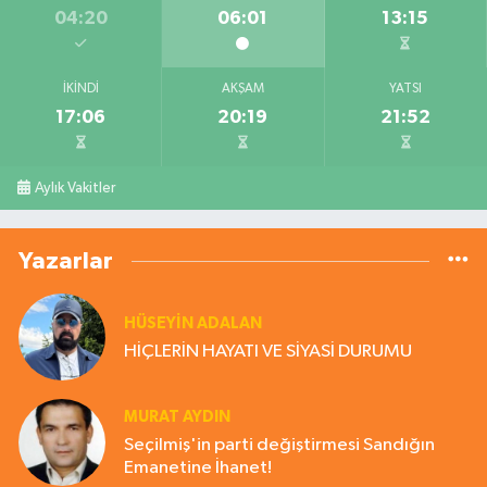
04:20
06:01
13:15
İKINDI
AKŞAM
YATSI
17:06
20:19
21:52
Aylık Vakitler
Yazarlar
HÜSEYIN ADALAN
HİÇLERİN HAYATI VE SİYASİ DURUMU
MURAT AYDIN
Seçilmiş'in parti değiştirmesi Sandığın
Emanetine İhanet!