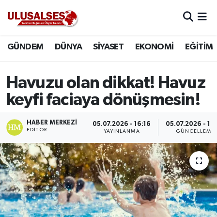
GÜNDEM
Hava Durumu
GÜNDEM
DÜNYA
SİYASET
EKONOMİ
EĞİTİM
DÜNYA
Trafik Durumu
Havuzu olan dikkat! Havuz
SİYASET
Süper Lig Puan Durumu ve Fikstür
keyfi faciaya dönüşmesin!
EKONOMİ
Tüm Manşetler
HABER MERKEZI
05.07.2026 - 16:16
05.07.2026 - 16
EDITÖR
YAYINLANMA
GÜNCELLEME
EĞİTİM
Son Dakika Haberleri
SAĞLIK
Haber Arşivi
MAGAZİN
SPOR