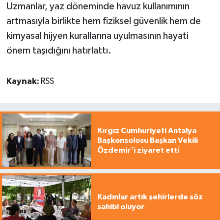
Uzmanlar, yaz döneminde havuz kullanımının
artmasıyla birlikte hem fiziksel güvenlik hem de
kimyasal hijyen kurallarına uyulmasının hayati
önem taşıdığını hatırlattı.
Kaynak:
RSS
Kırgız Cumhuriyeti Antalya
Başkonsolosu Başkan Vekili
Özdemir'i ziyaret etti
Kadınlar artık şehirlerde söz
sahibi oluyor