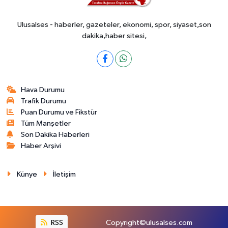
Ulusalses - haberler, gazeteler, ekonomi, spor, siyaset,son
dakika,haber sitesi,
Hava Durumu
Trafik Durumu
Puan Durumu ve Fikstür
Tüm Manşetler
Son Dakika Haberleri
Haber Arşivi
Künye
İletişim
RSS
Copyright©ulusalses.com