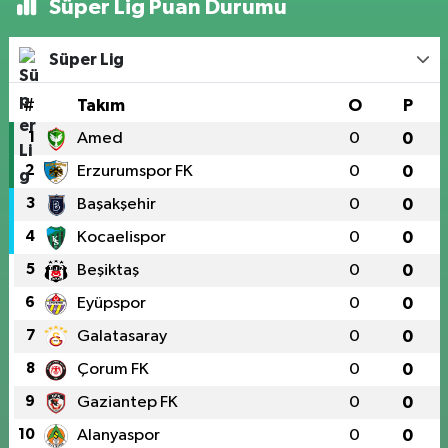
Süper Lig Puan Durumu
Süper Lig
#
Takım
O
P
1
Amed
0
0
2
Erzurumspor FK
0
0
3
Başakşehir
0
0
4
Kocaelispor
0
0
5
Beşiktaş
0
0
6
Eyüpspor
0
0
7
Galatasaray
0
0
8
Çorum FK
0
0
9
Gaziantep FK
0
0
10
Alanyaspor
0
0