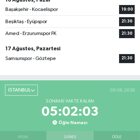
Başakşehir - Kocaelispor
19:00
Beşiktaş - Eyüpspor
21:30
Amed - Erzurumspor FK
21:30
17 Ağustos, Pazartesi
Samsunspor - Göztepe
21:30
İSTANBUL
09.08.2026
SONRAKI VAKTE KALAN
05:02:02
Öğle Namazı
İMSAK
GÜNEŞ
ÖĞLE