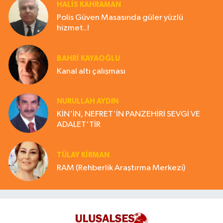
HALIS KAHRAMAN
Polis Güven Masasında güler yüzlü
hizmet..!
BAHRI KAYAOĞLU
Kanal altı çalışması
NURULLAH AYDIN
KİN'İN, NEFRET'İN PANZEHİRİ SEVGİ VE
ADALET'TİR
TÜLAY KİRMAN
RAM (Rehberlik Araştırma Merkezi)