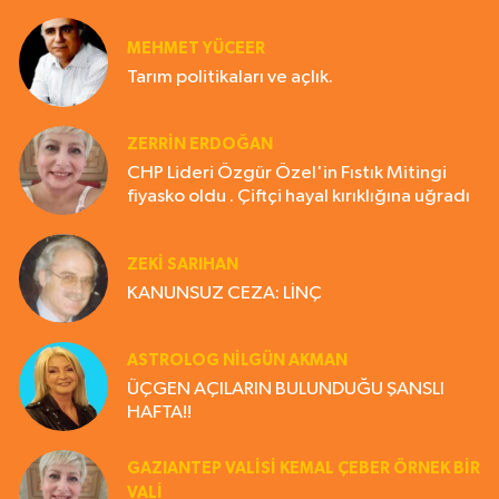
MEHMET YÜCEER
Tarım politikaları ve açlık.
ZERRIN ERDOĞAN
CHP Lideri Özgür Özel'in Fıstık Mitingi
fiyasko oldu . Çiftçi hayal kırıklığına uğradı
ZEKI SARIHAN
KANUNSUZ CEZA: LİNÇ
ASTROLOG NILGÜN AKMAN
ÜÇGEN AÇILARIN BULUNDUĞU ŞANSLI
HAFTA!!
GAZIANTEP VALISI KEMAL ÇEBER ÖRNEK BİR
VALİ