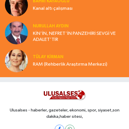
BAHRI KAYAOĞLU
Kanal altı çalışması
NURULLAH AYDIN
KİN'İN, NEFRET'İN PANZEHİRİ SEVGİ VE
ADALET'TİR
TÜLAY KİRMAN
RAM (Rehberlik Araştırma Merkezi)
Ulusalses - haberler, gazeteler, ekonomi, spor, siyaset,son
dakika,haber sitesi,