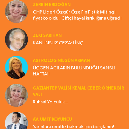
ZERRIN ERDOĞAN
CHP Lideri Özgür Özel'in Fıstık Mitingi
fiyasko oldu . Çiftçi hayal kırıklığına uğradı
ZEKI SARIHAN
KANUNSUZ CEZA: LİNÇ
ASTROLOG NILGÜN AKMAN
ÜÇGEN AÇILARIN BULUNDUĞU ŞANSLI
HAFTA!!
GAZIANTEP VALISI KEMAL ÇEBER ÖRNEK BİR
VALİ
Ruhsal Yolculuk...
AV. ÜMIT KOYUNCU
Yarınlara ümitle bakmak için borçlanın!