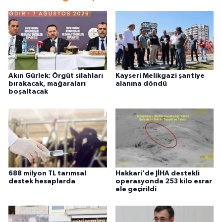
Akın Gürlek: Örgüt silahları
Kayseri Melikgazi şantiye
bırakacak, mağaraları
alanına döndü
boşaltacak
688 milyon TL tarımsal
Hakkari'de JİHA destekli
destek hesaplarda
operasyonda 253 kilo esrar
ele geçirildi