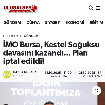
GÜNDEM
Hava Durumu
GÜNDEM
DÜNYA
SİYASET
EKONOMİ
EĞİTİM
DÜNYA
Trafik Durumu
HABERLER
GÜNDEM
SİYASET
Süper Lig Puan Durumu ve Fikstür
İMO Bursa, Kestel Soğuksu
davasını kazandı... Plan
EKONOMİ
Tüm Manşetler
iptal edildi!
EĞİTİM
Son Dakika Haberleri
HABER MERKEZI
31.10.2025 - 11:00
31.10.2025 - 14:2
EDITÖR
YAYINLANMA
GÜNCELLEME
SAĞLIK
Haber Arşivi
MAGAZİN
SPOR