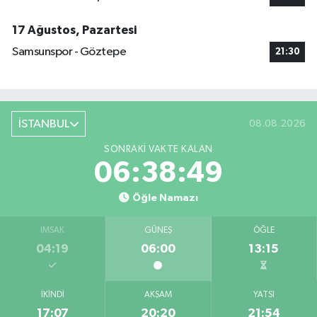
17 Ağustos, Pazartesi
Samsunspor - Göztepe
21:30
İSTANBUL
08.08.2026
SONRAKI VAKTE KALAN
06:38:48
Öğle Namazı
İMSAK
GÜNEŞ
ÖĞLE
04:19
06:00
13:15
İKINDI
AKŞAM
YATSI
17:07
20:20
21:54