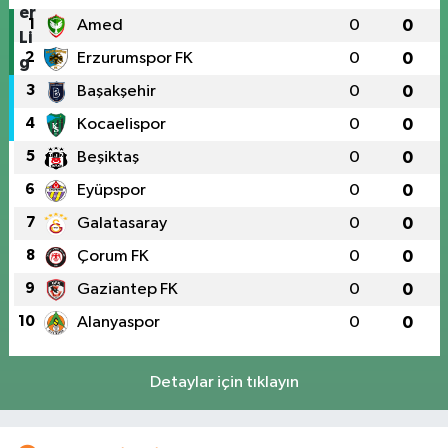
1
Amed
0
0
2
Erzurumspor FK
0
0
3
Başakşehir
0
0
4
Kocaelispor
0
0
5
Beşiktaş
0
0
6
Eyüpspor
0
0
7
Galatasaray
0
0
8
Çorum FK
0
0
9
Gaziantep FK
0
0
10
Alanyaspor
0
0
Detaylar için tıklayın