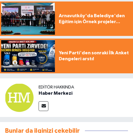
Arnavutköy'da Belediye'den
Eğitim için Örnek projeler...
Yeni Parti'den sonraki İlk Anket
Dengeleri arstı!
EDITÖR HAKKINDA
Haber Merkezi
Bunlar da ilginizi çekebilir