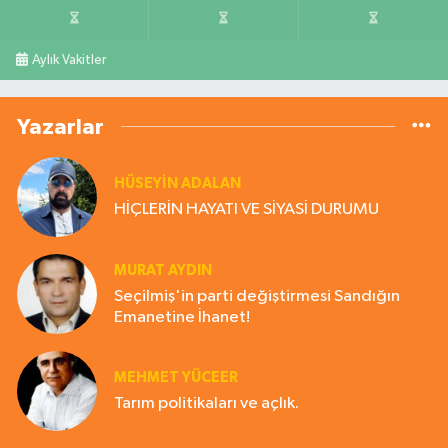
Aylık Vakitler
Yazarlar
HÜSEYIN ADALAN
HİÇLERİN HAYATI VE SİYASİ DURUMU
MURAT AYDIN
Seçilmiş'in parti değiştirmesi Sandığın
Emanetine İhanet!
MEHMET YÜCEER
Tarım politikaları ve açlık.