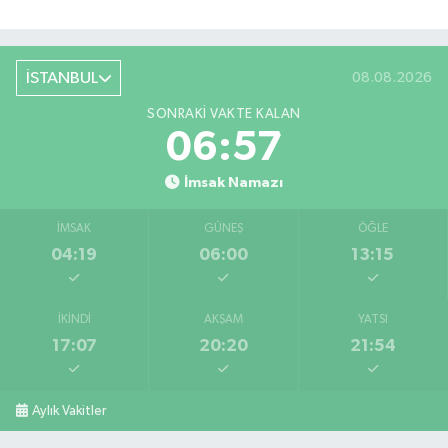
İSTANBUL
08.08.2026
SONRAKI VAKTE KALAN
06:57
İmsak Namazı
İMSAK
GÜNEŞ
ÖĞLE
04:19
06:00
13:15
İKINDI
AKŞAM
YATSI
17:07
20:20
21:54
Aylık Vakitler