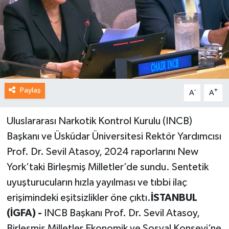
Paylaş
-
+
A
A
Uluslararası Narkotik Kontrol Kurulu (INCB)
Başkanı ve Üsküdar Üniversitesi Rektör Yardımcısı
Prof. Dr. Sevil Atasoy, 2024 raporlarını New
York’taki Birleşmiş Milletler’de sundu. Sentetik
uyuşturucuların hızla yayılması ve tıbbi ilaç
erişimindeki eşitsizlikler öne çıktı.
İSTANBUL
(İGFA) -
INCB Başkanı Prof. Dr. Sevil Atasoy,
Birleşmiş Milletler Ekonomik ve Sosyal Konseyi’ne