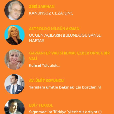
ZEKI SARIHAN
KANUNSUZ CEZA: LİNÇ
ASTROLOG NILGÜN AKMAN
ÜÇGEN AÇILARIN BULUNDUĞU ŞANSLI
HAFTA!!
GAZIANTEP VALISI KEMAL ÇEBER ÖRNEK BİR
VALİ
Ruhsal Yolculuk...
AV. ÜMIT KOYUNCU
Yarınlara ümitle bakmak için borçlanın!
EDIP TEKKOL
Sığınmacılar Türkiye'yi tehdit ediyor (!)