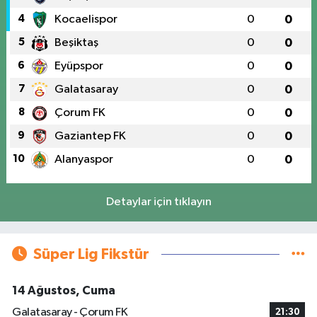
4
Kocaelispor
0
0
5
Beşiktaş
0
0
6
Eyüpspor
0
0
7
Galatasaray
0
0
8
Çorum FK
0
0
9
Gaziantep FK
0
0
10
Alanyaspor
0
0
Detaylar için tıklayın
Süper Lig Fikstür
14 Ağustos, Cuma
Galatasaray - Çorum FK
21:30