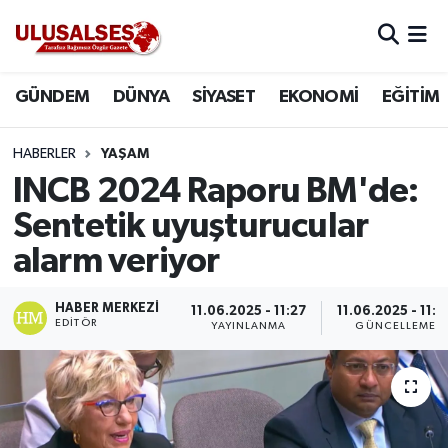
GÜNDEM
Hava Durumu
GÜNDEM
DÜNYA
SİYASET
EKONOMİ
EĞİTİM
DÜNYA
Trafik Durumu
HABERLER
YAŞAM
SİYASET
Süper Lig Puan Durumu ve Fikstür
INCB 2024 Raporu BM'de:
Sentetik uyuşturucular
EKONOMİ
Tüm Manşetler
alarm veriyor
EĞİTİM
Son Dakika Haberleri
HABER MERKEZI
11.06.2025 - 11:27
11.06.2025 - 11:4
EDITÖR
YAYINLANMA
GÜNCELLEME
SAĞLIK
Haber Arşivi
MAGAZİN
SPOR