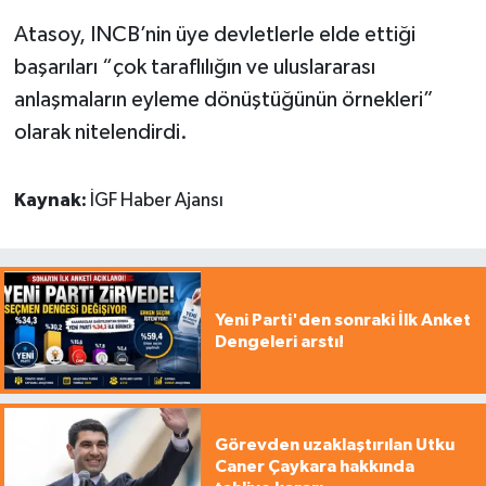
Atasoy, INCB’nin üye devletlerle elde ettiği
başarıları “çok taraflılığın ve uluslararası
anlaşmaların eyleme dönüştüğünün örnekleri”
olarak nitelendirdi.
Kaynak:
İGF Haber Ajansı
Yeni Parti'den sonraki İlk Anket
Dengeleri arstı!
Görevden uzaklaştırılan Utku
Caner Çaykara hakkında