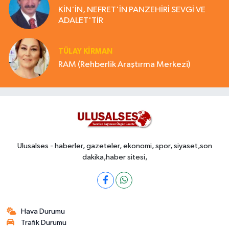
KİN'İN, NEFRET'İN PANZEHİRİ SEVGİ VE
ADALET'TİR
TÜLAY KİRMAN
RAM (Rehberlik Araştırma Merkezi)
Ulusalses - haberler, gazeteler, ekonomi, spor, siyaset,son
dakika,haber sitesi,
Hava Durumu
Trafik Durumu