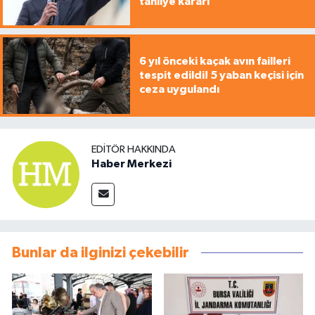
tahliye kararı
6 yıl önceki kaçak avın failleri
tespit edildi! 5 yaban keçisi için
ceza uygulandı
EDITÖR HAKKINDA
Haber Merkezi
Bunlar da ilginizi çekebilir