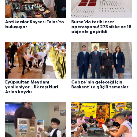
Antikacılar Kayseri Talas'ta
Bursa'da tarihi eser
buluşuyor
operasyonu! 273 sikke ve 18
obje ele geçirildi
Eyüpsultan Meydanı
Gebze'nin geleceği için
yenileniyor... İlk taşı Nuri
Başkent'te güçlü temaslar
Aslan koydu