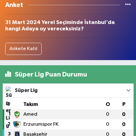
Anket
31 Mart 2024 Yerel Seçiminde İstanbul'da
hangi Adaya oy vereceksiniz?
Ankete Katıl
Süper Lig Puan Durumu
Süper Lig
#
Takım
O
P
1
Amed
0
0
2
Erzurumspor FK
0
0
3
Başakşehir
0
0