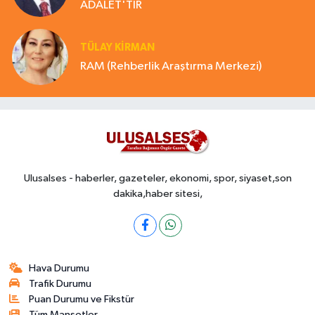
ADALET'TİR
TÜLAY KİRMAN
RAM (Rehberlik Araştırma Merkezi)
Ulusalses - haberler, gazeteler, ekonomi, spor, siyaset,son
dakika,haber sitesi,
Hava Durumu
Trafik Durumu
Puan Durumu ve Fikstür
Tüm Manşetler