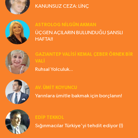
KANUNSUZ CEZA: LİNÇ
ASTROLOG NILGÜN AKMAN
ÜÇGEN AÇILARIN BULUNDUĞU ŞANSLI
HAFTA!!
GAZIANTEP VALISI KEMAL ÇEBER ÖRNEK BİR
VALİ
Ruhsal Yolculuk...
AV. ÜMIT KOYUNCU
Yarınlara ümitle bakmak için borçlanın!
EDIP TEKKOL
Sığınmacılar Türkiye'yi tehdit ediyor (!)