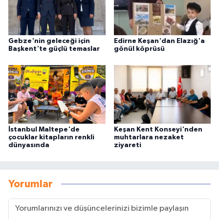
Gebze'nin geleceği için
Edirne Keşan'dan Elazığ'a
Başkent'te güçlü temaslar
gönül köprüsü
İstanbul Maltepe'de
Keşan Kent Konseyi'nden
çocuklar kitapların renkli
muhtarlara nezaket
dünyasında
ziyareti
Yorumlar