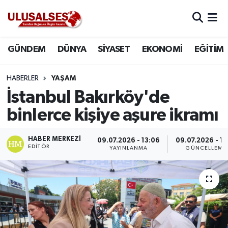
GÜNDEM
Hava Durumu
GÜNDEM
DÜNYA
SİYASET
EKONOMİ
EĞİTİM
DÜNYA
Trafik Durumu
HABERLER
YAŞAM
SİYASET
Süper Lig Puan Durumu ve Fikstür
İstanbul Bakırköy'de
binlerce kişiye aşure ikramı
EKONOMİ
Tüm Manşetler
HABER MERKEZI
09.07.2026 - 13:06
09.07.2026 - 13
EĞİTİM
Son Dakika Haberleri
EDITÖR
YAYINLANMA
GÜNCELLEME
SAĞLIK
Haber Arşivi
MAGAZİN
SPOR