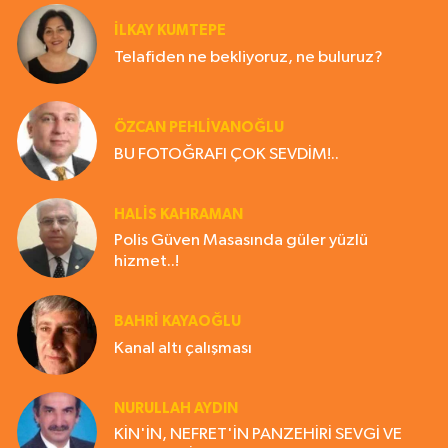
İLKAY KUMTEPE
Telafiden ne bekliyoruz, ne buluruz?
ÖZCAN PEHLİVANOĞLU
BU FOTOĞRAFI ÇOK SEVDİM!..
HALIS KAHRAMAN
Polis Güven Masasında güler yüzlü
hizmet..!
BAHRI KAYAOĞLU
Kanal altı çalışması
NURULLAH AYDIN
KİN'İN, NEFRET'İN PANZEHİRİ SEVGİ VE