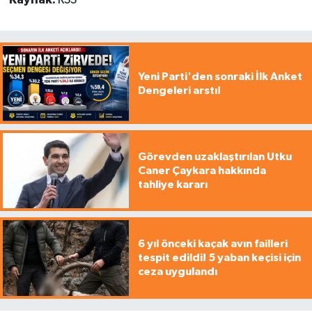
Kaynak:
RSS
Yeni Parti'den sonraki İlk Anket
Dengeleri arstı!
Görevden uzaklaştırılan Utku
Caner Çaykara hakkında
tahliye kararı
6 yıl önceki kaçak avın failleri
tespit edildi! 5 yaban keçisi için
ceza uygulandı