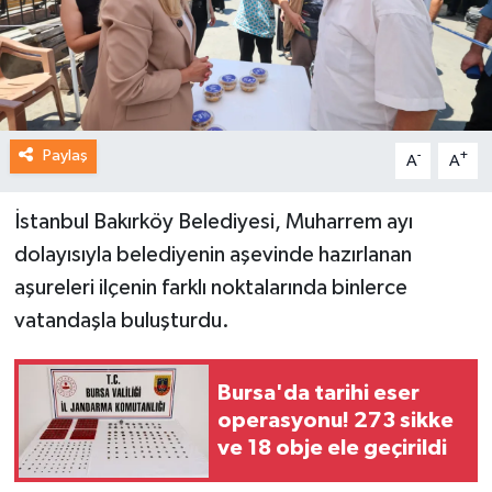
Paylaş
-
+
A
A
İstanbul Bakırköy Belediyesi, Muharrem ayı
dolayısıyla belediyenin aşevinde hazırlanan
aşureleri ilçenin farklı noktalarında binlerce
vatandaşla buluşturdu.
Bursa'da tarihi eser
operasyonu! 273 sikke
ve 18 obje ele geçirildi