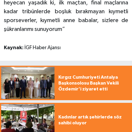
heyecan yaşadık ki, ilk maçtan, final maçlarına
kadar tribünlerde boşluk bırakmayan kıymetli
sporseverler, kıymetli anne babalar, sizlere de
şükranlarımı sunuyorum”
Kaynak:
İGF Haber Ajansı
Kırgız Cumhuriyeti Antalya
Başkonsolosu Başkan Vekili
Özdemir'i ziyaret etti
Kadınlar artık şehirlerde söz
sahibi oluyor