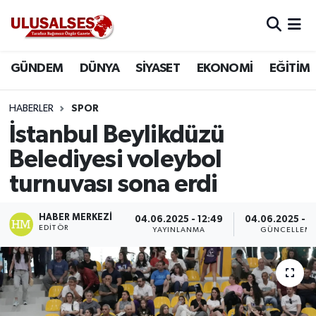
GÜNDEM
Hava Durumu
GÜNDEM
DÜNYA
SİYASET
EKONOMİ
EĞİTİM
DÜNYA
Trafik Durumu
HABERLER
SPOR
SİYASET
Süper Lig Puan Durumu ve Fikstür
İstanbul Beylikdüzü
Belediyesi voleybol
EKONOMİ
Tüm Manşetler
turnuvası sona erdi
EĞİTİM
Son Dakika Haberleri
HABER MERKEZI
04.06.2025 - 12:49
04.06.2025 - 1
EDITÖR
YAYINLANMA
GÜNCELLEM
SAĞLIK
Haber Arşivi
MAGAZİN
SPOR