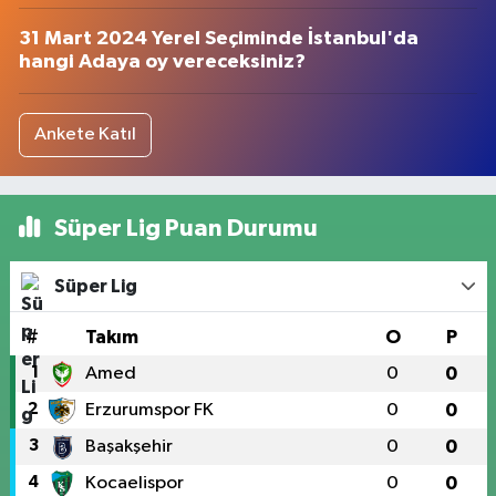
31 Mart 2024 Yerel Seçiminde İstanbul'da
hangi Adaya oy vereceksiniz?
Ankete Katıl
Süper Lig Puan Durumu
Süper Lig
#
Takım
O
P
1
Amed
0
0
2
Erzurumspor FK
0
0
3
Başakşehir
0
0
4
Kocaelispor
0
0