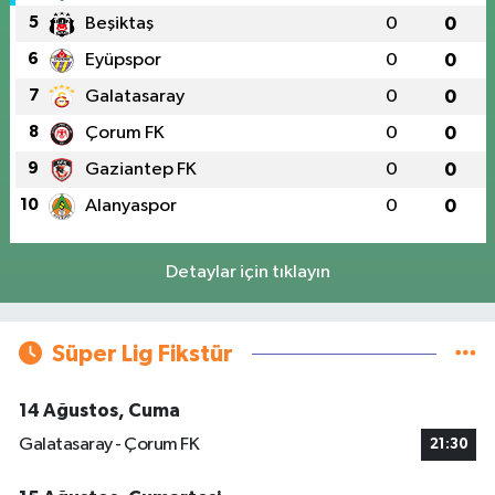
5
Beşiktaş
0
0
6
Eyüpspor
0
0
7
Galatasaray
0
0
8
Çorum FK
0
0
9
Gaziantep FK
0
0
10
Alanyaspor
0
0
Detaylar için tıklayın
Süper Lig Fikstür
14 Ağustos, Cuma
Galatasaray - Çorum FK
21:30