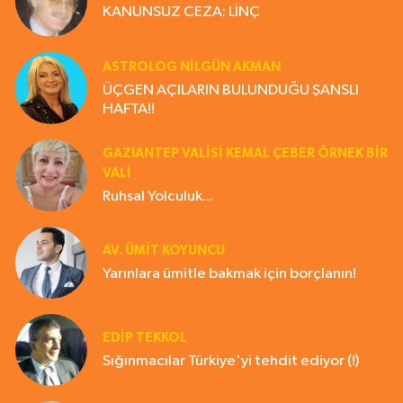
KANUNSUZ CEZA: LİNÇ
ASTROLOG NILGÜN AKMAN
ÜÇGEN AÇILARIN BULUNDUĞU ŞANSLI
HAFTA!!
GAZIANTEP VALISI KEMAL ÇEBER ÖRNEK BİR
VALİ
Ruhsal Yolculuk...
AV. ÜMIT KOYUNCU
Yarınlara ümitle bakmak için borçlanın!
EDIP TEKKOL
Sığınmacılar Türkiye'yi tehdit ediyor (!)