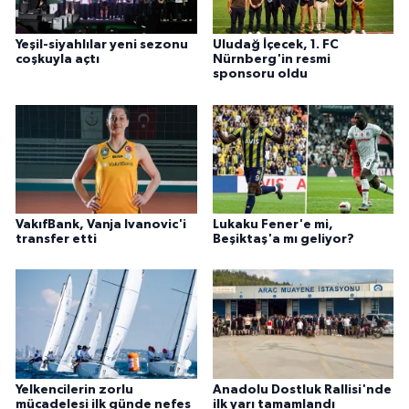
Yeşil-siyahlılar yeni sezonu
Uludağ İçecek, 1. FC
coşkuyla açtı
Nürnberg'in resmi
sponsoru oldu
VakıfBank, Vanja Ivanovic'i
Lukaku Fener'e mi,
transfer etti
Beşiktaş'a mı geliyor?
Yelkencilerin zorlu
Anadolu Dostluk Rallisi'nde
mücadelesi ilk günde nefes
ilk yarı tamamlandı