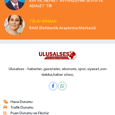
KİN'İN, NEFRET'İN PANZEHİRİ SEVGİ VE
ADALET'TİR
TÜLAY KİRMAN
RAM (Rehberlik Araştırma Merkezi)
Ulusalses - haberler, gazeteler, ekonomi, spor, siyaset,son
dakika,haber sitesi,
Hava Durumu
Trafik Durumu
Puan Durumu ve Fikstür