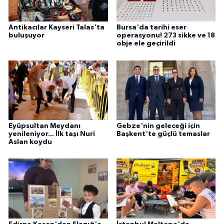
Antikacılar Kayseri Talas'ta
Bursa'da tarihi eser
buluşuyor
operasyonu! 273 sikke ve 18
obje ele geçirildi
Eyüpsultan Meydanı
Gebze'nin geleceği için
yenileniyor... İlk taşı Nuri
Başkent'te güçlü temaslar
Aslan koydu