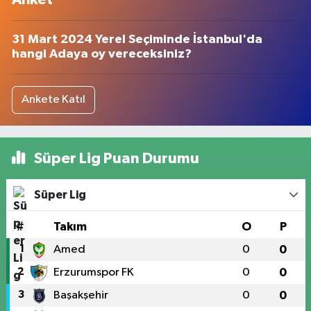
31 Mart 2024 Yerel Seçiminde İstanbul'da
hangi Adaya oy vereceksiniz?
Ankete Katıl
Süper Lig Puan Durumu
Süper Lig
#
Takım
O
P
1
Amed
0
0
2
Erzurumspor FK
0
0
3
Başakşehir
0
0