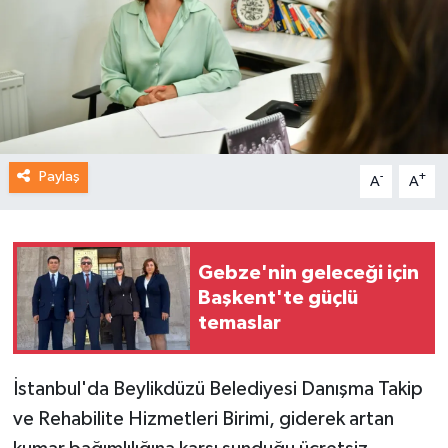
Paylaş
-
+
A
A
Gebze'nin geleceği için
Başkent'te güçlü
temaslar
İstanbul'da Beylikdüzü Belediyesi Danışma Takip
ve Rehabilite Hizmetleri Birimi, giderek artan