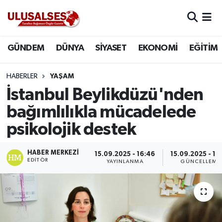
GÜNDEM
Hava Durumu
GÜNDEM
DÜNYA
SİYASET
EKONOMİ
EĞİTİM
DÜNYA
Trafik Durumu
HABERLER
YAŞAM
SİYASET
Süper Lig Puan Durumu ve Fikstür
İstanbul Beylikdüzü'nden
bağımlılıkla mücadelede
EKONOMİ
Tüm Manşetler
psikolojik destek
EĞİTİM
Son Dakika Haberleri
HABER MERKEZI
15.09.2025 - 16:46
15.09.2025 - 16
EDITÖR
YAYINLANMA
GÜNCELLEME
SAĞLIK
Haber Arşivi
MAGAZİN
SPOR