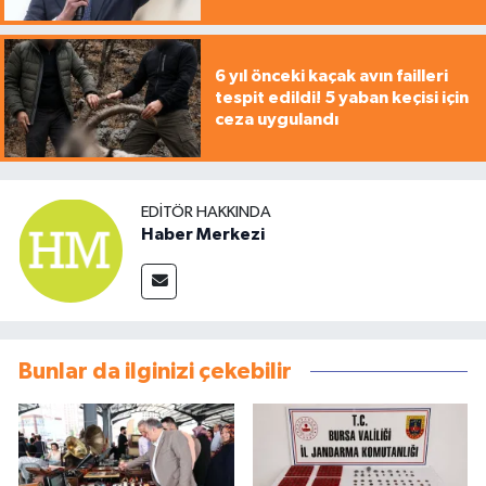
6 yıl önceki kaçak avın failleri
tespit edildi! 5 yaban keçisi için
ceza uygulandı
EDITÖR HAKKINDA
Haber Merkezi
Bunlar da ilginizi çekebilir