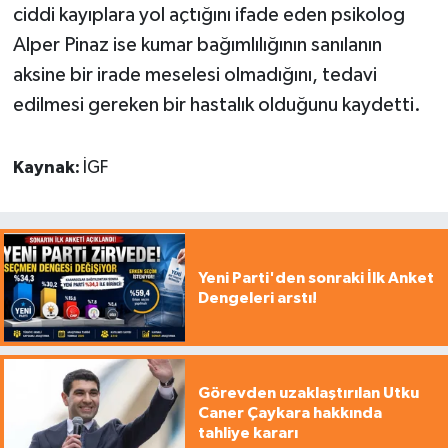
ciddi kayıplara yol açtığını ifade eden psikolog
Alper Pinaz ise kumar bağımlılığının sanılanın
aksine bir irade meselesi olmadığını, tedavi
edilmesi gereken bir hastalık olduğunu kaydetti.
Kaynak:
İGF
Yeni Parti'den sonraki İlk Anket
Dengeleri arstı!
Görevden uzaklaştırılan Utku
Caner Çaykara hakkında
tahliye kararı