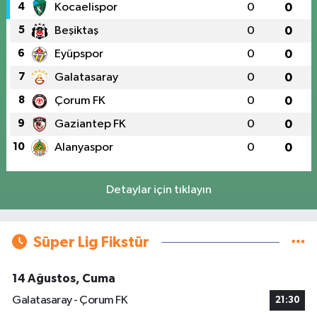
4
Kocaelispor
0
0
5
Beşiktaş
0
0
6
Eyüpspor
0
0
7
Galatasaray
0
0
8
Çorum FK
0
0
9
Gaziantep FK
0
0
10
Alanyaspor
0
0
Detaylar için tıklayın
Süper Lig Fikstür
14 Ağustos, Cuma
Galatasaray - Çorum FK
21:30