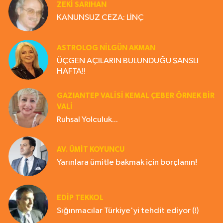
ZEKI SARIHAN
KANUNSUZ CEZA: LİNÇ
ASTROLOG NILGÜN AKMAN
ÜÇGEN AÇILARIN BULUNDUĞU ŞANSLI
HAFTA!!
GAZIANTEP VALISI KEMAL ÇEBER ÖRNEK BİR
VALİ
Ruhsal Yolculuk...
AV. ÜMIT KOYUNCU
Yarınlara ümitle bakmak için borçlanın!
EDIP TEKKOL
Sığınmacılar Türkiye'yi tehdit ediyor (!)