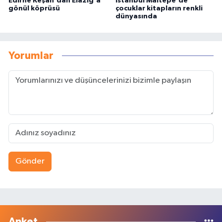
Edirne Keşan'dan Elazığ'a
İstanbul Maltepe'de
gönül köprüsü
çocuklar kitapların renkli
dünyasında
Yorumlar
Gönder
Anket