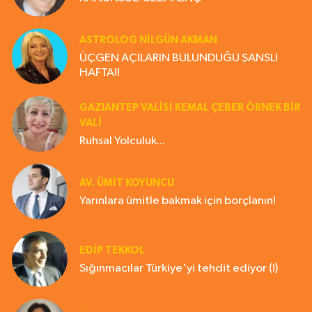
ASTROLOG NILGÜN AKMAN
ÜÇGEN AÇILARIN BULUNDUĞU ŞANSLI
HAFTA!!
GAZIANTEP VALISI KEMAL ÇEBER ÖRNEK BİR
VALİ
Ruhsal Yolculuk...
AV. ÜMIT KOYUNCU
Yarınlara ümitle bakmak için borçlanın!
EDIP TEKKOL
Sığınmacılar Türkiye'yi tehdit ediyor (!)