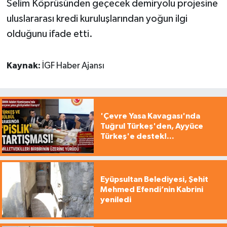
Selim Köprüsünden geçecek demiryolu projesine
uluslararası kredi kuruluşlarından yoğun ilgi
olduğunu ifade etti.
Kaynak:
İGF Haber Ajansı
'Çevre Yasa Kavagası'nda
Tuğrul Türkeş'den, Ayyüce
Türkeş'e destek!...
Eyüpsultan Belediyesi, Şehit
Mehmed Efendi’nin Kabrini
yeniledi