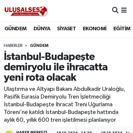
GÜNDEM
Hava Durumu
GÜNDEM
DÜNYA
SİYASET
EKONOMİ
EĞİTİM
DÜNYA
Trafik Durumu
HABERLER
GÜNDEM
SİYASET
Süper Lig Puan Durumu ve Fikstür
İstanbul-Budapeşte
demiryolu ile ihracatta
EKONOMİ
Tüm Manşetler
yeni rota olacak
EĞİTİM
Son Dakika Haberleri
Ulaştırma ve Altyapı Bakanı Abdulkadir Uraloğlu,
Pasifik Eurasia Demiryolu Tren İşletmeciliği
SAĞLIK
Haber Arşivi
İstanbul-Budapeşte İhracat Treni Uğurlama
Töreni'ne katıldı İstanbul-Budapeşte hattında
MAGAZİN
aylık 60, yıllık 600 tren işletilmesi planlanıyor
SPOR
HABER MERKEZI