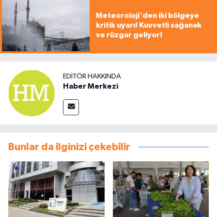
Meteoroloji'den iki bölgeye
kritik uyarı! Kuvvetli sağanak
ve rüzgar geliyor!
EDITÖR HAKKINDA
Haber Merkezi
Bunlar da ilginizi çekebilir