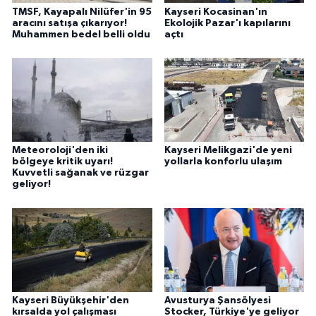
TMSF, Kayapalı Nilüfer'in 95
Kayseri Kocasinan'ın
aracını satışa çıkarıyor!
Ekolojik Pazar'ı kapılarını
Muhammen bedel belli oldu
açtı
Meteoroloji'den iki
Kayseri Melikgazi'de yeni
bölgeye kritik uyarı!
yollarla konforlu ulaşım
Kuvvetli sağanak ve rüzgar
geliyor!
Kayseri Büyükşehir'den
Avusturya Şansölyesi
kırsalda yol çalışması
Stocker, Türkiye'ye geliyor