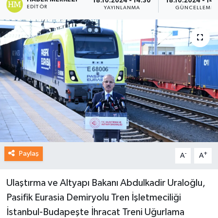
18.10.2024 - 14:30
18.10.2024 - 14:
EDITÖR
YAYINLANMA
GÜNCELLEME
Paylaş
-
+
A
A
Ulaştırma ve Altyapı Bakanı Abdulkadir Uraloğlu,
Pasifik Eurasia Demiryolu Tren İşletmeciliği
İstanbul-Budapeşte İhracat Treni Uğurlama