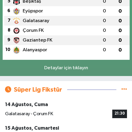
5
Beşiktaş
0
0
6
Eyüpspor
0
0
7
Galatasaray
0
0
8
Çorum FK
0
0
9
Gaziantep FK
0
0
10
Alanyaspor
0
0
Detaylar için tıklayın
Süper Lig Fikstür
14 Ağustos, Cuma
Galatasaray - Çorum FK
21:30
15 Ağustos, Cumartesi