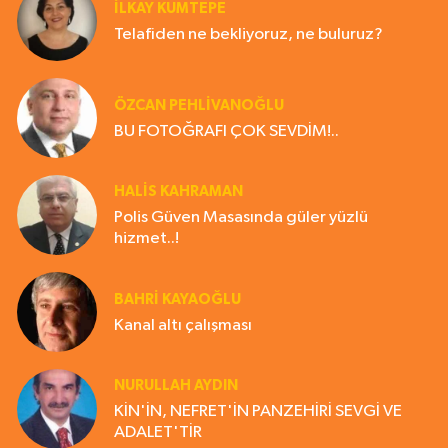
İLKAY KUMTEPE
Telafiden ne bekliyoruz, ne buluruz?
ÖZCAN PEHLİVANOĞLU
BU FOTOĞRAFI ÇOK SEVDİM!..
HALIS KAHRAMAN
Polis Güven Masasında güler yüzlü
hizmet..!
BAHRI KAYAOĞLU
Kanal altı çalışması
NURULLAH AYDIN
KİN'İN, NEFRET'İN PANZEHİRİ SEVGİ VE
ADALET'TİR