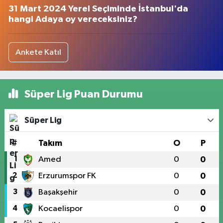
31 Mart 2024 Yerel Seçiminde İstanbul'da
hangi Adaya oy vereceksiniz?
Ankete Katıl
Süper Lig Puan Durumu
Süper Lig
#
Takım
O
P
1
Amed
0
0
2
Erzurumspor FK
0
0
3
Başakşehir
0
0
4
Kocaelispor
0
0