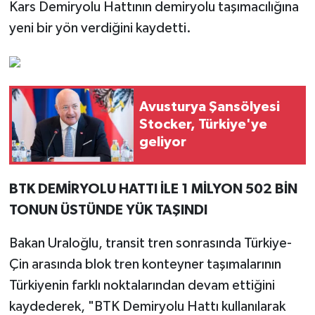
Kars Demiryolu Hattının demiryolu taşımacılığına
yeni bir yön verdiğini kaydetti.
Avusturya Şansölyesi
Stocker, Türkiye'ye
geliyor
BTK DEMİRYOLU HATTI İLE 1 MİLYON 502 BİN
TONUN ÜSTÜNDE YÜK TAŞINDI
Bakan Uraloğlu, transit tren sonrasında Türkiye-
Çin arasında blok tren konteyner taşımalarının
Türkiyenin farklı noktalarından devam ettiğini
kaydederek, "BTK Demiryolu Hattı kullanılarak