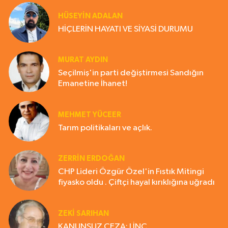
HÜSEYIN ADALAN
HİÇLERİN HAYATI VE SİYASİ DURUMU
MURAT AYDIN
Seçilmiş'in parti değiştirmesi Sandığın
Emanetine İhanet!
MEHMET YÜCEER
Tarım politikaları ve açlık.
ZERRIN ERDOĞAN
CHP Lideri Özgür Özel'in Fıstık Mitingi
fiyasko oldu . Çiftçi hayal kırıklığına uğradı
ZEKI SARIHAN
KANUNSUZ CEZA: LİNÇ