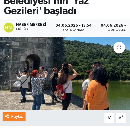
Belediyesi'nin 'Yaz
Gezileri' başladı
HABER MERKEZI
04.06.2026 - 13:54
04.06.2026 - 1
EDITÖR
YAYINLANMA
GÜNCELLEM
Paylaş
-
+
A
A