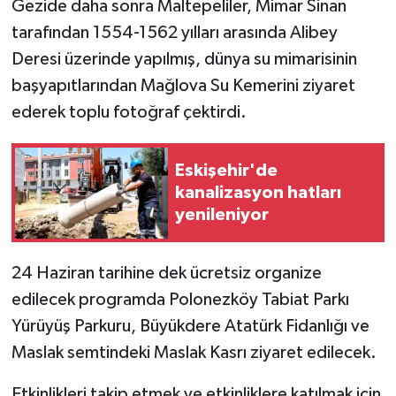
Gezide daha sonra Maltepeliler, Mimar Sinan
tarafından 1554-1562 yılları arasında Alibey
Deresi üzerinde yapılmış, dünya su mimarisinin
başyapıtlarından Mağlova Su Kemerini ziyaret
ederek toplu fotoğraf çektirdi.
Eskişehir'de
kanalizasyon hatları
yenileniyor
24 Haziran tarihine dek ücretsiz organize
edilecek programda Polonezköy Tabiat Parkı
Yürüyüş Parkuru, Büyükdere Atatürk Fidanlığı ve
Maslak semtindeki Maslak Kasrı ziyaret edilecek.
Etkinlikleri takip etmek ve etkinliklere katılmak için