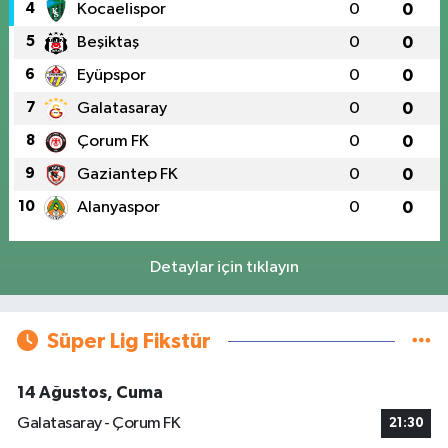
4
Kocaelispor
0
0
5
Beşiktaş
0
0
6
Eyüpspor
0
0
7
Galatasaray
0
0
8
Çorum FK
0
0
9
Gaziantep FK
0
0
10
Alanyaspor
0
0
Detaylar için tıklayın
Süper Lig Fikstür
14 Ağustos, Cuma
Galatasaray - Çorum FK
21:30