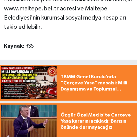
www.maltepe.bel.tr adresi ve Maltepe
Belediyesi'nin kurumsal sosyal medya hesapları
takip edilebilir.
Kaynak:
RSS
TBMM Genel Kurulu’nda
“Çerçeve Yasa” mesaisi: Milli
Dayanışma ve Toplumsal
Bütünleşme Teklifi gündemde
Özgür Özel Meclis’te Çerçeve
Yasa kararını açıkladı: Barışın
önünde durmayacağız