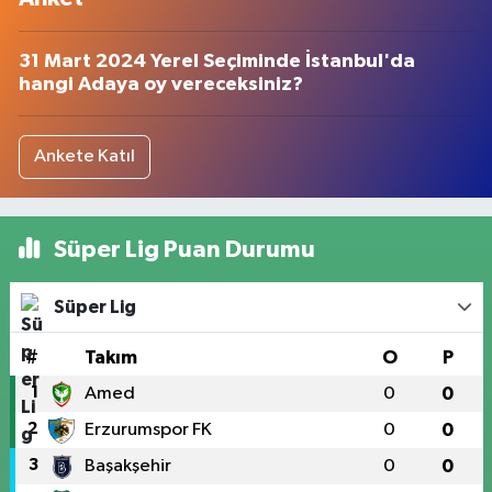
31 Mart 2024 Yerel Seçiminde İstanbul'da
hangi Adaya oy vereceksiniz?
Ankete Katıl
Süper Lig Puan Durumu
Süper Lig
#
Takım
O
P
1
Amed
0
0
2
Erzurumspor FK
0
0
3
Başakşehir
0
0