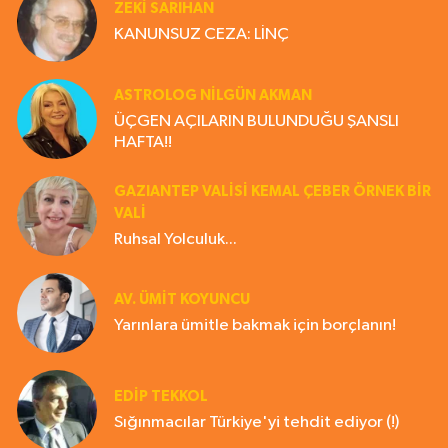
ZEKI SARIHAN
KANUNSUZ CEZA: LİNÇ
ASTROLOG NILGÜN AKMAN
ÜÇGEN AÇILARIN BULUNDUĞU ŞANSLI
HAFTA!!
GAZIANTEP VALISI KEMAL ÇEBER ÖRNEK BİR
VALİ
Ruhsal Yolculuk...
AV. ÜMIT KOYUNCU
Yarınlara ümitle bakmak için borçlanın!
EDIP TEKKOL
Sığınmacılar Türkiye'yi tehdit ediyor (!)