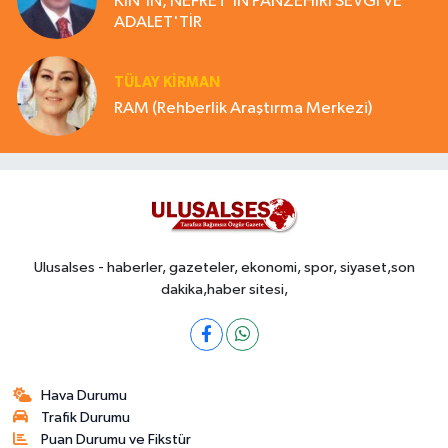
KİN'İN, NEFRET'İN PANZEHİRİ SEVGİ VE
ADALET'TİR
TÜLAY KİRMAN
RAM (Rehberlik Araştırma Merkezi)
Ulusalses - haberler, gazeteler, ekonomi, spor, siyaset,son
dakika,haber sitesi,
Hava Durumu
Trafik Durumu
Puan Durumu ve Fikstür