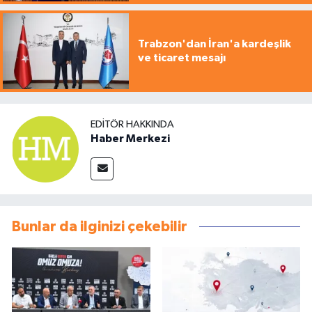
Trabzon'dan İran'a kardeşlik
ve ticaret mesajı
EDITÖR HAKKINDA
Haber Merkezi
Bunlar da ilginizi çekebilir