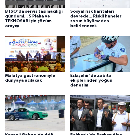
BTSO'da servis taşımacılığı
Sosyal risk haritaları
gündemi... S Plaka ve
devrede... Riskli haneler
TEKNOSAB için çözüm
sorun büyümeden
arayışı
belirlenecek
Malatya gastronomiyle
Eskişehir'de zabıta
dünyaya açılacak
ekiplerinden yoğun
denetim
Kocaeli Gebze'de drift
Balıkesir'de Başkan Akın,