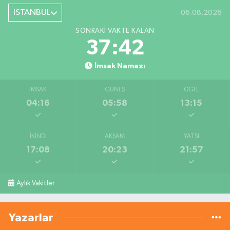
İSTANBUL
06.08.2026
SONRAKI VAKTE KALAN
37:42
İmsak Namazı
İMSAK
GÜNEŞ
ÖĞLE
04:16
05:58
13:15
İKINDI
AKŞAM
YATSI
17:08
20:23
21:57
Aylık Vakitler
Yazarlar