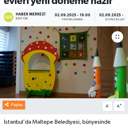
evleri yeni döneme hazır
HABER MERKEZI
02.09.2025 - 16:00
02.09.2025 - 1
EDITÖR
YAYINLANMA
GÜNCELLEM
Paylaş
-
+
A
A
İstanbul'da Maltepe Belediyesi, bünyesinde