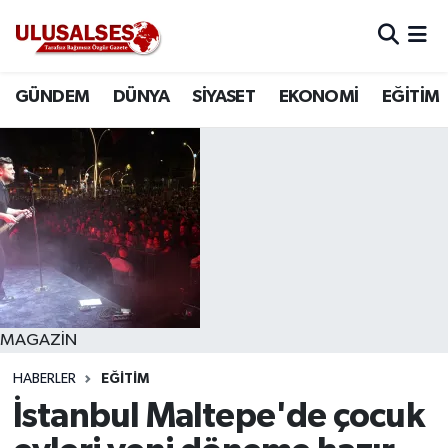
GÜNDEM
Hava Durumu
GÜNDEM
DÜNYA
SİYASET
EKONOMİ
EĞİTİM
DÜNYA
Trafik Durumu
SİYASET
Süper Lig Puan Durumu ve Fikstür
EKONOMİ
Tüm Manşetler
EĞİTİM
Son Dakika Haberleri
SAĞLIK
Haber Arşivi
MAGAZİN
HABERLER
EĞİTİM
MAGAZİN
İstanbul Maltepe'de çocuk
SPOR