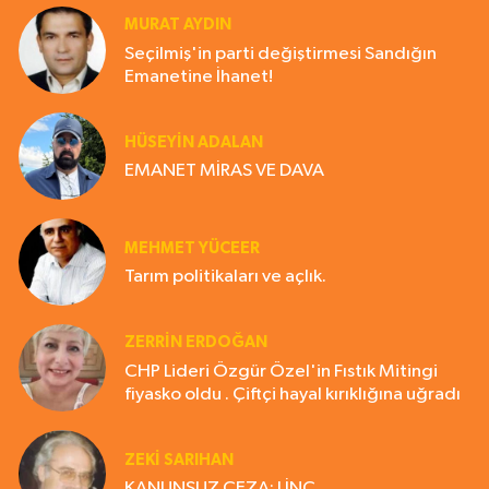
MURAT AYDIN
Seçilmiş'in parti değiştirmesi Sandığın
Emanetine İhanet!
HÜSEYIN ADALAN
EMANET MİRAS VE DAVA
MEHMET YÜCEER
Tarım politikaları ve açlık.
ZERRIN ERDOĞAN
CHP Lideri Özgür Özel'in Fıstık Mitingi
fiyasko oldu . Çiftçi hayal kırıklığına uğradı
ZEKI SARIHAN
KANUNSUZ CEZA: LİNÇ