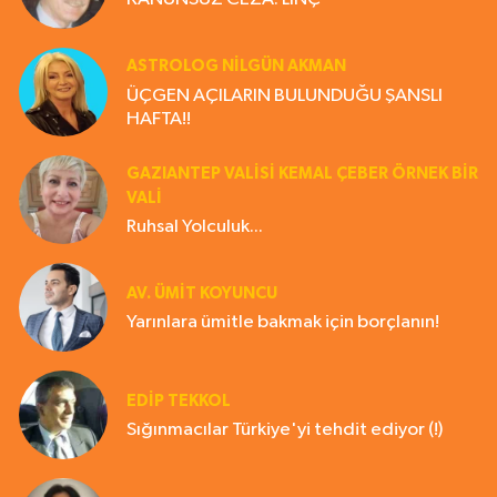
ASTROLOG NILGÜN AKMAN
ÜÇGEN AÇILARIN BULUNDUĞU ŞANSLI
HAFTA!!
GAZIANTEP VALISI KEMAL ÇEBER ÖRNEK BİR
VALİ
Ruhsal Yolculuk...
AV. ÜMIT KOYUNCU
Yarınlara ümitle bakmak için borçlanın!
EDIP TEKKOL
Sığınmacılar Türkiye'yi tehdit ediyor (!)