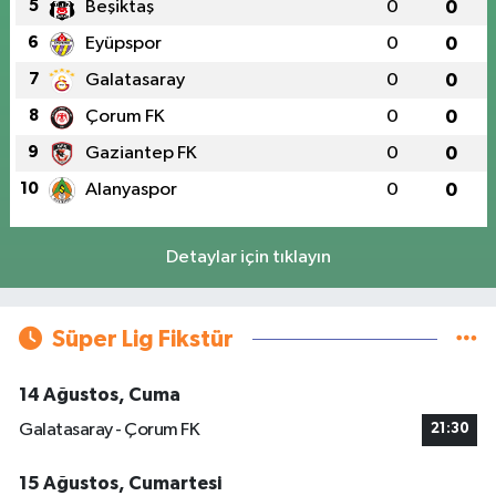
5
Beşiktaş
0
0
6
Eyüpspor
0
0
7
Galatasaray
0
0
8
Çorum FK
0
0
9
Gaziantep FK
0
0
10
Alanyaspor
0
0
Detaylar için tıklayın
Süper Lig Fikstür
14 Ağustos, Cuma
Galatasaray - Çorum FK
21:30
15 Ağustos, Cumartesi