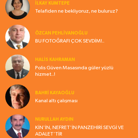
İLKAY KUMTEPE
Telafiden ne bekliyoruz, ne buluruz?
ÖZCAN PEHLİVANOĞLU
BU FOTOĞRAFI ÇOK SEVDİM!..
HALIS KAHRAMAN
Polis Güven Masasında güler yüzlü
hizmet..!
BAHRI KAYAOĞLU
Kanal altı çalışması
NURULLAH AYDIN
KİN'İN, NEFRET'İN PANZEHİRİ SEVGİ VE
ADALET'TİR