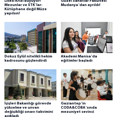
Lisesi Krizi Büyüyor!
Güzel Sanatlar Fakültesi
Mezunlar ve STK'lar:
Mudanya'dan ayrıldı!
Kütüphane değil Müze
yapılsın!
Dokuz Eylül nitelikli hekim
Akademi Manisa'da
kadrosunu güçlendirdi
eğitimler başladı
İçişleri Bakanlığı görevde
Gaziantep'in
yükselme ve unvan
CODA&COBA'sında
değişikliği sınavı takvimini
mezuniyet sevinci
açıkladı