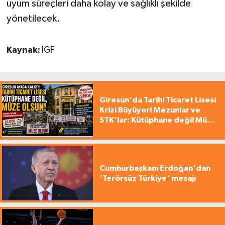
uyum süreçleri daha kolay ve sağlıklı şekilde
yönetilecek.
Kaynak:
İGF
Giresun'da Tarihi Ticaret Lisesi
Krizi Büyüyor! Mezunlar ve
STK'lar: Kütüphane değil Müze
yapılsın!
Cumhurbaşkanı Erdoğan'dan
'Terörsüz Türkiye' mesajı