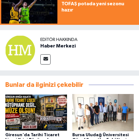
TOFAŞ potada yeni sezonu
hazır
EDITÖR HAKKINDA
Haber Merkezi
Bunlar da ilginizi çekebilir
Giresun'da Tarihi Ticaret
Bursa Uludağ Üniversitesi