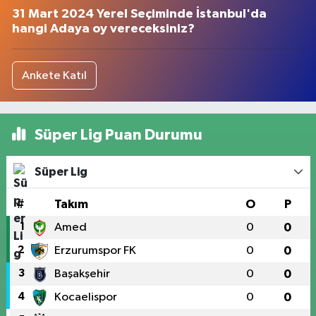
31 Mart 2024 Yerel Seçiminde İstanbul'da
hangi Adaya oy vereceksiniz?
Ankete Katıl
Süper Lig Puan Durumu
Süper Lig
#
Takım
O
P
1
Amed
0
0
2
Erzurumspor FK
0
0
3
Başakşehir
0
0
4
Kocaelispor
0
0