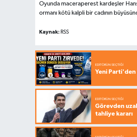
Oyunda maceraperest kardeşler Hansel
ormanı kötü kalpli bir cadının büyüsün
Kaynak:
RSS
EDITÖRÜN SEÇTIĞI
Yeni Parti'den 
EDITÖRÜN SEÇTIĞI
Görevden uzak
tahliye kararı