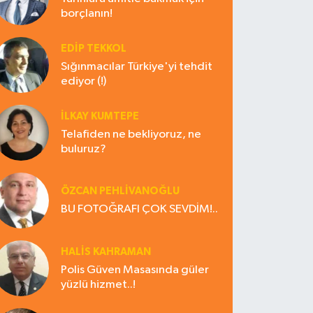
borçlanın!
EDIP TEKKOL
Sığınmacılar Türkiye'yi tehdit
ediyor (!)
İLKAY KUMTEPE
Telafiden ne bekliyoruz, ne
buluruz?
ÖZCAN PEHLİVANOĞLU
BU FOTOĞRAFI ÇOK SEVDİM!..
HALIS KAHRAMAN
Polis Güven Masasında güler
yüzlü hizmet..!