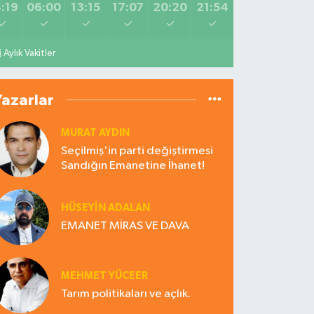
:19
06:00
13:15
17:07
20:20
21:54
Aylık Vakitler
Yazarlar
MURAT AYDIN
Seçilmiş'in parti değiştirmesi
Sandığın Emanetine İhanet!
HÜSEYIN ADALAN
EMANET MİRAS VE DAVA
MEHMET YÜCEER
Tarım politikaları ve açlık.