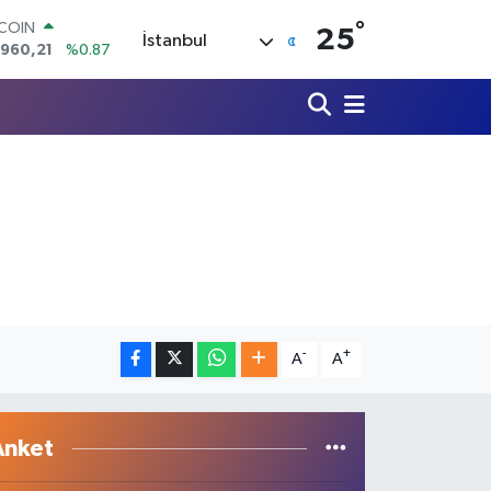
°
TCOIN
25
İstanbul
.960,21
%0.87
LAR
,7436
%0.18
RO
,2510
%0.32
ERLİN
,4811
%0.38
AM ALTIN
60.55
%0.03
ST100
.779
%-14
-
+
A
A
Anket