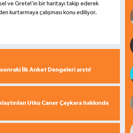
 ve Gretel'in bir haritayı takip ederek
den kurtarmaya çalışması konu ediliyor.
sonraki İlk Anket Dengeleri arstı!
laştırılan Utku Caner Çaykara hakkında