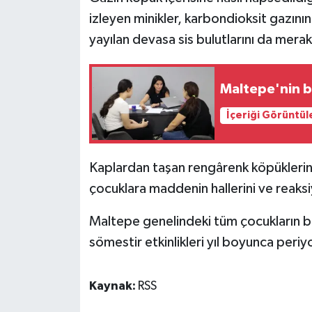
izleyen minikler, karbondioksit gazını
yayılan devasa sis bulutlarını da merakl
Maltepe'nin b
İçeriği Görüntül
Kaplardan taşan rengârenk köpüklerin 
çocuklara maddenin hallerini ve reaksiy
Maltepe genelindeki tüm çocukların b
sömestir etkinlikleri yıl boyunca peri
Kaynak:
RSS