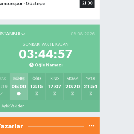
amsunspor - Göztepe
21:30
İSTANBUL
08.08.2026
SONRAKI VAKTE KALAN
03:44:56
Öğle Namazı
SAK
GÜNEŞ
ÖĞLE
İKINDI
AKŞAM
YATSI
:19
06:00
13:15
17:07
20:20
21:54
Aylık Vakitler
Yazarlar