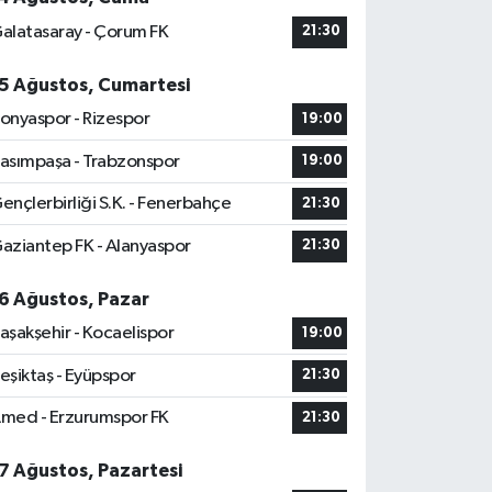
alatasaray - Çorum FK
21:30
5 Ağustos, Cumartesi
onyaspor - Rizespor
19:00
asımpaşa - Trabzonspor
19:00
ençlerbirliği S.K. - Fenerbahçe
21:30
aziantep FK - Alanyaspor
21:30
6 Ağustos, Pazar
aşakşehir - Kocaelispor
19:00
eşiktaş - Eyüpspor
21:30
med - Erzurumspor FK
21:30
7 Ağustos, Pazartesi