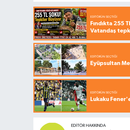
EDITÖRÜN SEÇTIĞI
Fındıkta 255 TL
Vatandaş tepkil
EDITÖRÜN SEÇTIĞI
Eyüpsultan Me
EDITÖRÜN SEÇTIĞI
Lukaku Fener'e
EDITÖR HAKKINDA