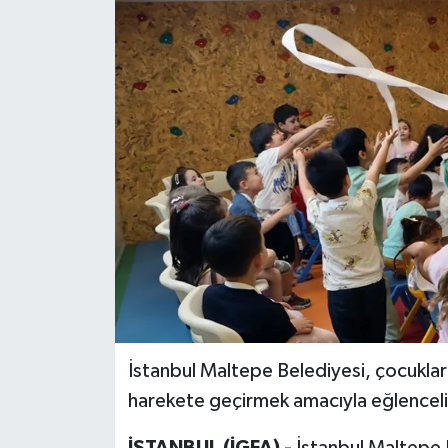
İstanbul Maltepe Belediyesi, çocuklar
harekete geçirmek amacıyla eğlenceli bi
İSTANBUL (İGFA) -
İstanbul Maltepe