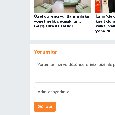
Özel öğrenci yurtlarına ilişkin
İzmir'de ö
yönetmelik değişikliği...
kayıt dön
Geçiş süresi uzatıldı
kalktı, ve
yöneldi
Yorumlar
Gönder