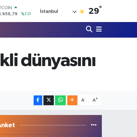
4.959,79
%1.11
°
OLAR
29
İstanbul
7,7436
%0.18
URO
5,2510
%0.32
TERLİN
4,4811
%0.38
RAM ALTIN
660.55
%0.03
kli dünyasını
İST100
3.779
%-14
-
+
A
A
Anket