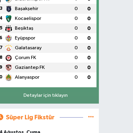
3
Başakşehir
0
0
4
Kocaelispor
0
0
5
Beşiktaş
0
0
6
Eyüpspor
0
0
7
Galatasaray
0
0
8
Çorum FK
0
0
9
Gaziantep FK
0
0
0
Alanyaspor
0
0
Detaylar için tıklayın
Süper Lig Fikstür
4 Ağustos, Cuma