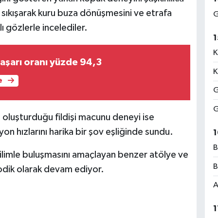
n sıkışarak kuru buza dönüşmesini ve etrafa
G
ı gözlerle incelediler.
1
K
aşarı oranı yüzde 94,3
K
e
G
G
oluşturduğu fildişi macunu deneyi ise
on hızlarını harika bir şov eşliğinde sundu.
1
B
ilimle buluşmasını amaçlayan benzer atölye ve
B
yodik olarak devam ediyor.
A
1