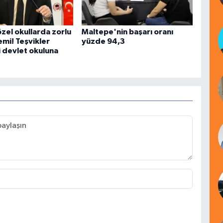
zel okullarda zorlu
Maltepe'nin başarı oranı
emi! Teşvikler
yüzde 94,3
li devlet okuluna