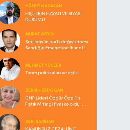
HÜSEYIN ADALAN
HİÇLERİN HAYATI VE SİYASİ
DURUMU
MURAT AYDIN
Seçilmiş'in parti değiştirmesi
Sandığın Emanetine İhanet!
MEHMET YÜCEER
Tarım politikaları ve açlık.
ZERRIN ERDOĞAN
CHP Lideri Özgür Özel'in
Fıstık Mitingi fiyasko oldu .
Çiftçi hayal kırıklığına uğradı
ZEKI SARIHAN
KANUNSUZ CEZA: LİNÇ