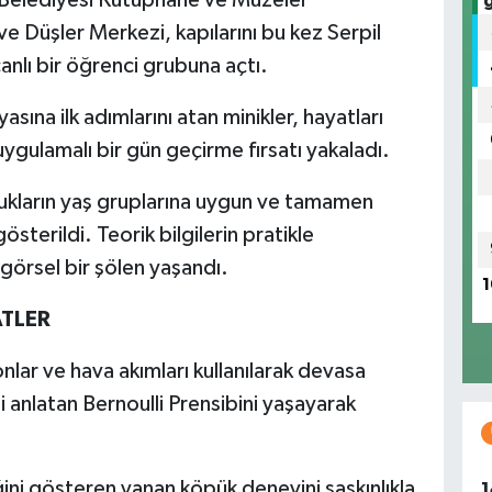
e Düşler Merkezi, kapılarını bu kez Serpil
nlı bir öğrenci grubuna açtı.
ına ilk adımlarını atan minikler, hayatları
gulamalı bir gün geçirme fırsatı yakaladı.
ukların yaş gruplarına uygun ve tamamen
österildi. Teorik bilgilerin pratikle
a görsel bir şölen yaşandı.
1
ATLER
nlar ve hava akımları kullanılarak devasa
i anlatan Bernoulli Prensibini yaşayarak
ğini gösteren yanan köpük deneyini şaşkınlıkla
1