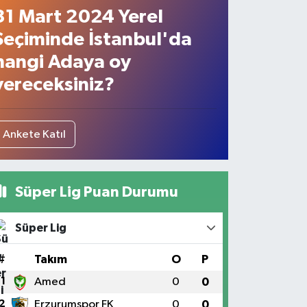
31 Mart 2024 Yerel
Seçiminde İstanbul'da
hangi Adaya oy
vereceksiniz?
Ankete Katıl
Süper Lig Puan Durumu
Süper Lig
#
Takım
O
P
1
Amed
0
0
2
Erzurumspor FK
0
0