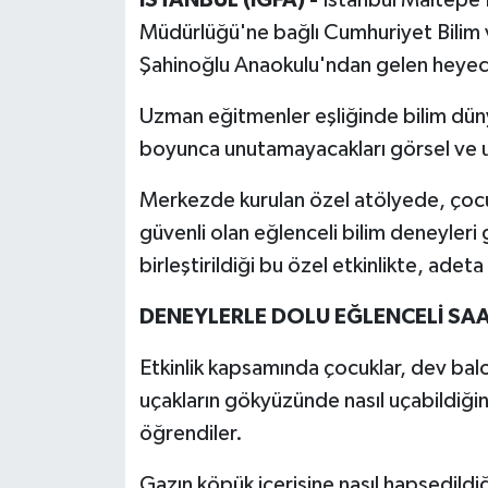
Müdürlüğü'ne bağlı Cumhuriyet Bilim v
Şahinoğlu Anaokulu'ndan gelen heyeca
Uzman eğitmenler eşliğinde bilim dünyas
boyunca unutamayacakları görsel ve uy
Merkezde kurulan özel atölyede, çoc
güvenli olan eğlenceli bilim deneyleri g
birleştirildiği bu özel etkinlikte, adet
DENEYLERLE DOLU EĞLENCELİ SA
Etkinlik kapsamında çocuklar, dev balo
uçakların gökyüzünde nasıl uçabildiğin
öğrendiler.
Gazın köpük içerisine nasıl hapsedildi