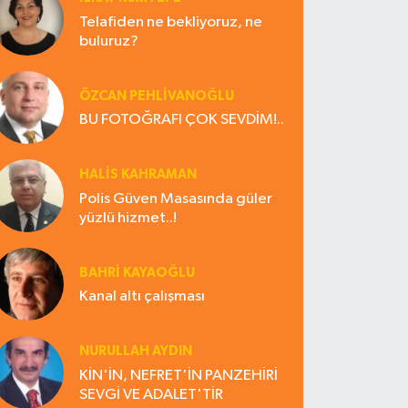
Telafiden ne bekliyoruz, ne
buluruz?
ÖZCAN PEHLİVANOĞLU
BU FOTOĞRAFI ÇOK SEVDİM!..
HALIS KAHRAMAN
Polis Güven Masasında güler
yüzlü hizmet..!
BAHRI KAYAOĞLU
Kanal altı çalışması
NURULLAH AYDIN
KİN'İN, NEFRET'İN PANZEHİRİ
SEVGİ VE ADALET'TİR