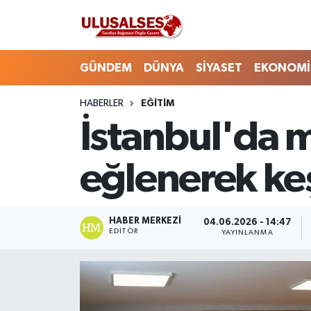
GÜNDEM
Hava Durumu
GÜNDEM
DÜNYA
SİYASET
EKONOMİ
DÜNYA
Trafik Durumu
HABERLER
EĞİTİM
İstanbul'da m
SİYASET
Süper Lig Puan Durumu ve Fikstür
EKONOMİ
Tüm Manşetler
eğlenerek ke
EĞİTİM
Son Dakika Haberleri
HABER MERKEZI
04.06.2026 - 14:47
SAĞLIK
Haber Arşivi
EDITÖR
YAYINLANMA
MAGAZİN
SPOR