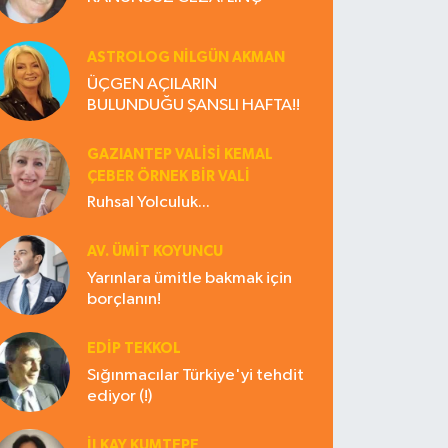
ASTROLOG NILGÜN AKMAN
ÜÇGEN AÇILARIN
BULUNDUĞU ŞANSLI HAFTA!!
GAZIANTEP VALISI KEMAL
ÇEBER ÖRNEK BİR VALİ
Ruhsal Yolculuk...
AV. ÜMIT KOYUNCU
Yarınlara ümitle bakmak için
borçlanın!
EDIP TEKKOL
Sığınmacılar Türkiye'yi tehdit
ediyor (!)
İLKAY KUMTEPE