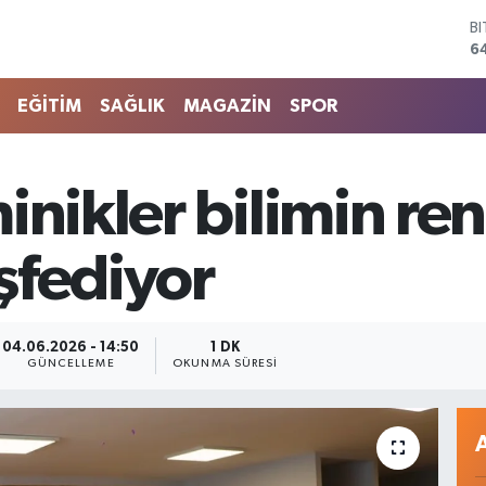
6
D
4
E
5
EĞİTİM
SAĞLIK
MAGAZİN
SPOR
S
6
G
6
inikler bilimin ren
B
1
şfediyor
04.06.2026 - 14:50
1 DK
GÜNCELLEME
OKUNMA SÜRESI