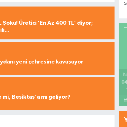
S
 Şoku! Üretici 'En Az 400 TL' diyor;
i...
ydanı yeni çehresine kavuşuyor
İM
04
 mi, Beşiktaş'a mı geliyor?