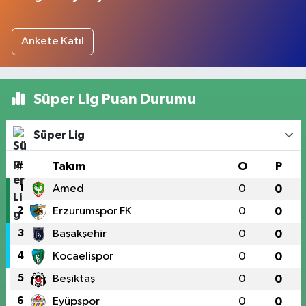
Ankete Katıl
Süper Lig Puan Durumu
Süper Lig
#
Takım
O
P
1
Amed
0
0
2
Erzurumspor FK
0
0
3
Başakşehir
0
0
4
Kocaelispor
0
0
5
Beşiktaş
0
0
6
Eyüpspor
0
0