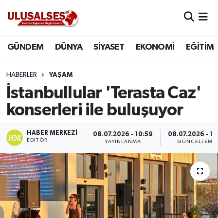
GÜNDEM
Hava Durumu
GÜNDEM
DÜNYA
SİYASET
EKONOMİ
EĞİTİM
DÜNYA
Trafik Durumu
HABERLER
YAŞAM
SİYASET
Süper Lig Puan Durumu ve Fikstür
İstanbullular 'Terasta Caz'
konserleri ile buluşuyor
EKONOMİ
Tüm Manşetler
HABER MERKEZI
08.07.2026 - 10:59
08.07.2026 - 11
EĞİTİM
Son Dakika Haberleri
EDITÖR
YAYINLANMA
GÜNCELLEME
SAĞLIK
Haber Arşivi
MAGAZİN
SPOR