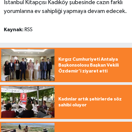
İstanbul Kitapçısı Kadıköy şubesinde cazın farklı
yorumlarına ev sahipliği yapmaya devam edecek.
Kaynak:
RSS
Kırgız Cumhuriyeti Antalya
Başkonsolosu Başkan Vekili
Özdemir'i ziyaret etti
Kadınlar artık şehirlerde söz
sahibi oluyor