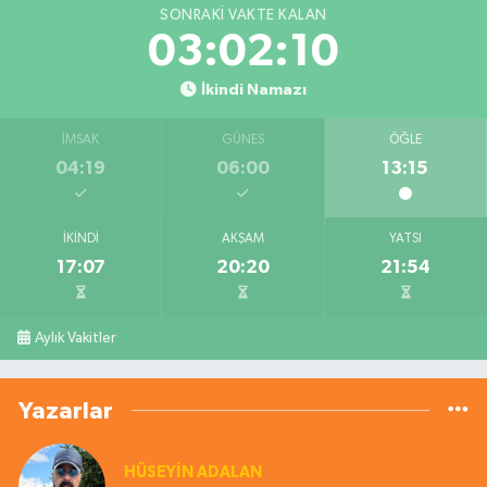
SONRAKI VAKTE KALAN
03:02:10
İkindi Namazı
İMSAK
GÜNEŞ
ÖĞLE
04:19
06:00
13:15
İKINDI
AKŞAM
YATSI
17:07
20:20
21:54
Aylık Vakitler
Yazarlar
HÜSEYIN ADALAN