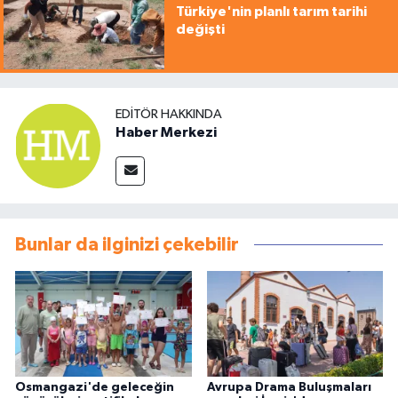
Türkiye'nin planlı tarım tarihi
değişti
EDITÖR HAKKINDA
Haber Merkezi
Bunlar da ilginizi çekebilir
Osmangazi'de geleceğin
Avrupa Drama Buluşmaları