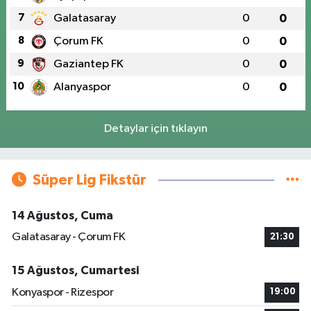
7
Galatasaray
0
0
8
Çorum FK
0
0
9
Gaziantep FK
0
0
10
Alanyaspor
0
0
Detaylar için tıklayın
Süper Lig Fikstür
14 Ağustos, Cuma
Galatasaray - Çorum FK
21:30
15 Ağustos, Cumartesi
Konyaspor - Rizespor
19:00