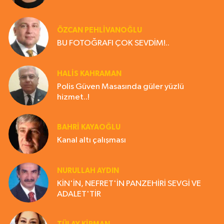
ÖZCAN PEHLİVANOĞLU
BU FOTOĞRAFI ÇOK SEVDİM!..
HALIS KAHRAMAN
Polis Güven Masasında güler yüzlü
hizmet..!
BAHRI KAYAOĞLU
Kanal altı çalışması
NURULLAH AYDIN
KİN'İN, NEFRET'İN PANZEHİRİ SEVGİ VE
ADALET'TİR