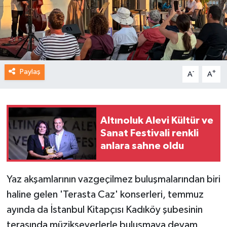
Paylaş
-
+
A
A
Altınoluk Alevi Kültür ve
Sanat Festivali renkli
anlara sahne oldu
Yaz akşamlarının vazgeçilmez buluşmalarından biri
haline gelen 'Terasta Caz' konserleri, temmuz
ayında da İstanbul Kitapçısı Kadıköy şubesinin
terasında müzikseverlerle buluşmaya devam