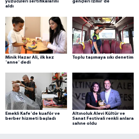
yüzücüleri sertifikalarını
gençleri İzmir'de
aldı
Minik Hazar Ali, ilk kez
Toplu taşımaya sıkı denetim
'anne' dedi
Emekli Kafe'de kuaför ve
Altınoluk Alevi Kültür ve
berber hizmeti başladı
Sanat Festivali renkli anlara
sahne oldu