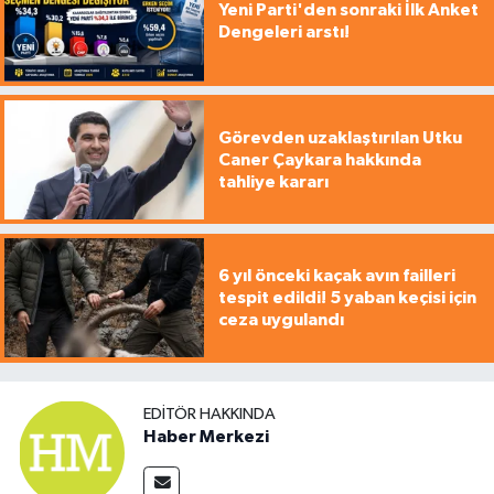
Yeni Parti'den sonraki İlk Anket
Dengeleri arstı!
Görevden uzaklaştırılan Utku
Caner Çaykara hakkında
tahliye kararı
6 yıl önceki kaçak avın failleri
tespit edildi! 5 yaban keçisi için
ceza uygulandı
EDITÖR HAKKINDA
Haber Merkezi