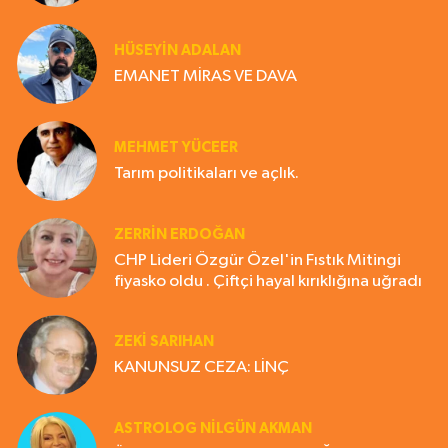
HÜSEYIN ADALAN
EMANET MİRAS VE DAVA
MEHMET YÜCEER
Tarım politikaları ve açlık.
ZERRIN ERDOĞAN
CHP Lideri Özgür Özel'in Fıstık Mitingi
fiyasko oldu . Çiftçi hayal kırıklığına uğradı
ZEKI SARIHAN
KANUNSUZ CEZA: LİNÇ
ASTROLOG NILGÜN AKMAN