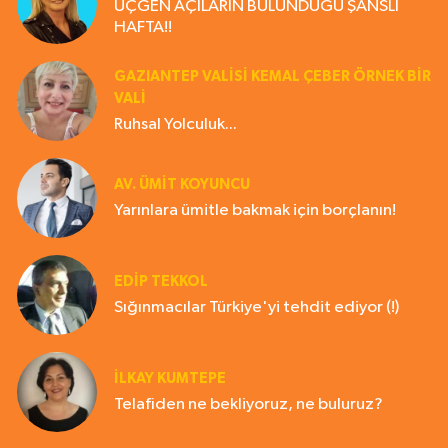
ÜÇGEN AÇILARIN BULUNDUĞU ŞANSLI
HAFTA!!
GAZIANTEP VALISI KEMAL ÇEBER ÖRNEK BİR
VALİ
Ruhsal Yolculuk...
AV. ÜMIT KOYUNCU
Yarınlara ümitle bakmak için borçlanın!
EDIP TEKKOL
Sığınmacılar Türkiye'yi tehdit ediyor (!)
İLKAY KUMTEPE
Telafiden ne bekliyoruz, ne buluruz?