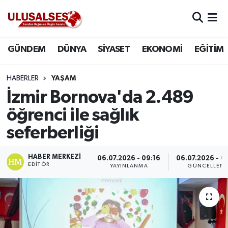
GÜNDEM
Hava Durumu
GÜNDEM
DÜNYA
SİYASET
EKONOMİ
EĞİTİM
DÜNYA
Trafik Durumu
HABERLER
YAŞAM
SİYASET
Süper Lig Puan Durumu ve Fikstür
İzmir Bornova'da 2.489
öğrenci ile sağlık
EKONOMİ
Tüm Manşetler
seferberliği
EĞİTİM
Son Dakika Haberleri
HABER MERKEZI
06.07.2026 - 09:16
06.07.2026 - 0
EDITÖR
YAYINLANMA
GÜNCELLEM
SAĞLIK
Haber Arşivi
MAGAZİN
SPOR