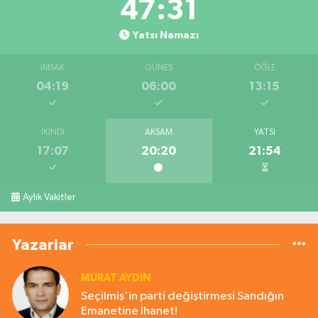
47:30
Yatsı Namazı
İMSAK
GÜNEŞ
ÖĞLE
04:19
06:00
13:15
İKINDI
AKŞAM
YATSI
17:07
20:20
21:54
Aylık Vakitler
Yazarlar
MURAT AYDIN
Seçilmiş'in parti değiştirmesi Sandığın
Emanetine İhanet!