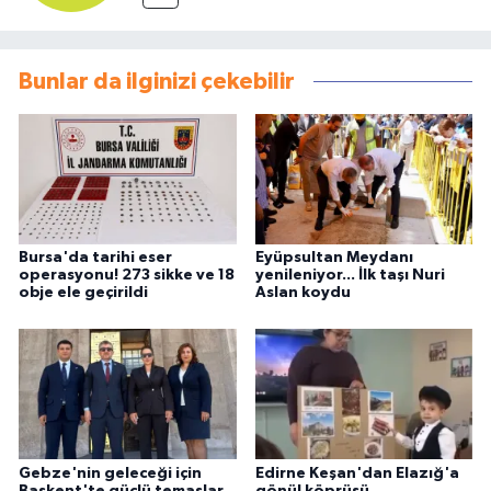
Bunlar da ilginizi çekebilir
Bursa'da tarihi eser
Eyüpsultan Meydanı
operasyonu! 273 sikke ve 18
yenileniyor... İlk taşı Nuri
obje ele geçirildi
Aslan koydu
Gebze'nin geleceği için
Edirne Keşan'dan Elazığ'a
Başkent'te güçlü temaslar
gönül köprüsü