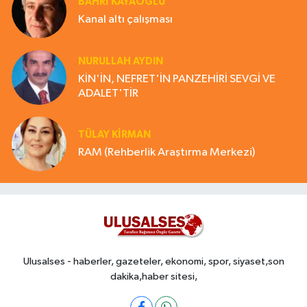
BAHRI KAYAOĞLU
Kanal altı çalışması
NURULLAH AYDIN
KİN'İN, NEFRET'İN PANZEHİRİ SEVGİ VE
ADALET'TİR
TÜLAY KİRMAN
RAM (Rehberlik Araştırma Merkezi)
Ulusalses - haberler, gazeteler, ekonomi, spor, siyaset,son
dakika,haber sitesi,