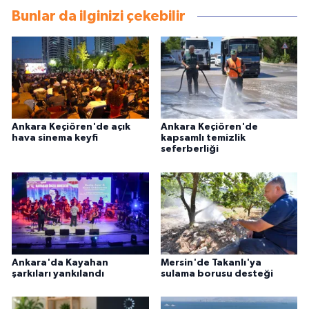
Bunlar da ilginizi çekebilir
Ankara Keçiören'de açık
Ankara Keçiören'de
hava sinema keyfi
kapsamlı temizlik
seferberliği
Ankara'da Kayahan
Mersin'de Takanlı'ya
şarkıları yankılandı
sulama borusu desteği