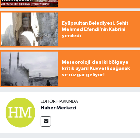
Eyüpsultan Belediyesi, Şehit
Mehmed Efendi’nin Kabrini
yeniledi
Meteoroloji'den iki bölgeye
kritik uyarı! Kuvvetli sağanak
ve rüzgar geliyor!
EDITÖR HAKKINDA
Haber Merkezi