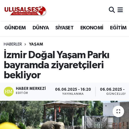
GÜNDEM
Hava Durumu
GÜNDEM
DÜNYA
SİYASET
EKONOMİ
EĞİTİM
DÜNYA
Trafik Durumu
HABERLER
YAŞAM
SİYASET
Süper Lig Puan Durumu ve Fikstür
İzmir Doğal Yaşam Parkı
bayramda ziyaretçileri
EKONOMİ
Tüm Manşetler
bekliyor
EĞİTİM
Son Dakika Haberleri
HABER MERKEZI
06.06.2025 - 16:20
06.06.2025 - 1
EDITÖR
YAYINLANMA
GÜNCELLEM
SAĞLIK
Haber Arşivi
MAGAZİN
SPOR