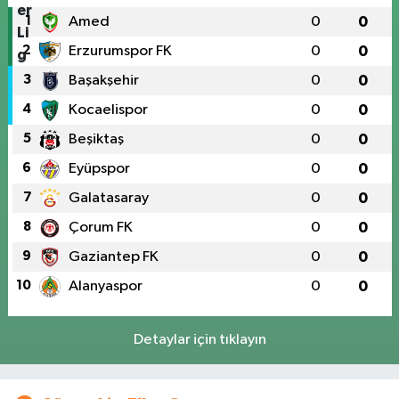
1
Amed
0
0
2
Erzurumspor FK
0
0
3
Başakşehir
0
0
4
Kocaelispor
0
0
5
Beşiktaş
0
0
6
Eyüpspor
0
0
7
Galatasaray
0
0
8
Çorum FK
0
0
9
Gaziantep FK
0
0
10
Alanyaspor
0
0
Detaylar için tıklayın