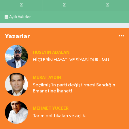
Aylık Vakitler
Yazarlar
HÜSEYIN ADALAN
HİÇLERİN HAYATI VE SİYASİ DURUMU
MURAT AYDIN
Seçilmiş'in parti değiştirmesi Sandığın
Emanetine İhanet!
MEHMET YÜCEER
Tarım politikaları ve açlık.