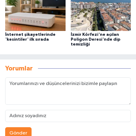
İnternet şikayetlerinde
İzmir Körfezi'ne açılan
'kesintiler' ilk sırada
Poligon Deresi'nde dip
temizliği
Yorumlar
Gönder