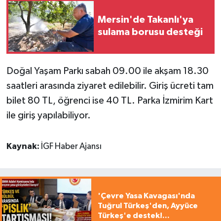
Mersin'de Takanlı'ya
sulama borusu desteği
Doğal Yaşam Parkı sabah 09.00 ile akşam 18.30
saatleri arasında ziyaret edilebilir. Giriş ücreti tam
bilet 80 TL, öğrenci ise 40 TL. Parka İzmirim Kart
ile giriş yapılabiliyor.
Kaynak:
İGF Haber Ajansı
'Çevre Yasa Kavagası'nda
Tuğrul Türkeş'den, Ayyüce
Türkeş'e destek!...