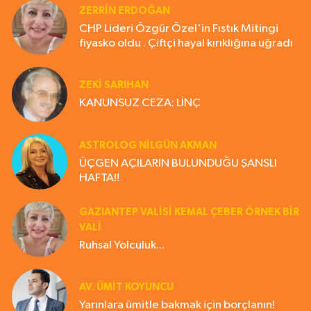
ZERRIN ERDOĞAN
CHP Lideri Özgür Özel'in Fıstık Mitingi
fiyasko oldu . Çiftçi hayal kırıklığına uğradı
ZEKI SARIHAN
KANUNSUZ CEZA: LİNÇ
ASTROLOG NILGÜN AKMAN
ÜÇGEN AÇILARIN BULUNDUĞU ŞANSLI
HAFTA!!
GAZIANTEP VALISI KEMAL ÇEBER ÖRNEK BİR
VALİ
Ruhsal Yolculuk...
AV. ÜMIT KOYUNCU
Yarınlara ümitle bakmak için borçlanın!