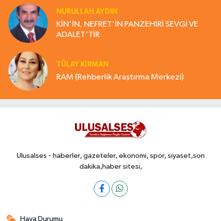
NURULLAH AYDIN
KİN'İN, NEFRET'İN PANZEHİRİ SEVGİ VE
ADALET'TİR
TÜLAY KİRMAN
RAM (Rehberlik Araştırma Merkezi)
Ulusalses - haberler, gazeteler, ekonomi, spor, siyaset,son
dakika,haber sitesi,
Hava Durumu