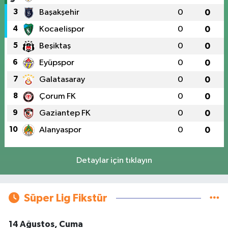
3
Başakşehir
0
0
4
Kocaelispor
0
0
5
Beşiktaş
0
0
6
Eyüpspor
0
0
7
Galatasaray
0
0
8
Çorum FK
0
0
9
Gaziantep FK
0
0
10
Alanyaspor
0
0
Detaylar için tıklayın
Süper Lig Fikstür
14 Ağustos, Cuma