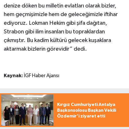
denize döken bu milletin evlatları olarak bizler,
hem geçmişimizle hem de geleceğimizle iftihar
ediyoruz. Lokman Hekim gibi şifa dağıtan,
Strabon gibi ilim insanları bu topraklardan
çıkmıştır. Bu kadim kültürü gelecek kuşaklara
aktarmak bizlerin görevidir” dedi.
Kaynak:
İGF Haber Ajansı
Kırgız Cumhuriyeti Antalya
Başkonsolosu Başkan Vekili
Özdemir'i ziyaret etti