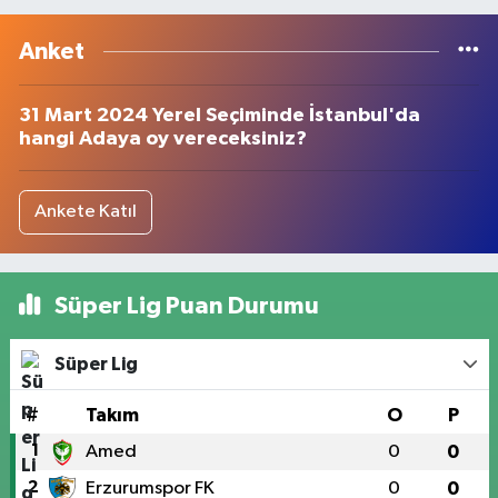
Anket
31 Mart 2024 Yerel Seçiminde İstanbul'da
hangi Adaya oy vereceksiniz?
Ankete Katıl
Süper Lig Puan Durumu
Süper Lig
#
Takım
O
P
1
Amed
0
0
2
Erzurumspor FK
0
0