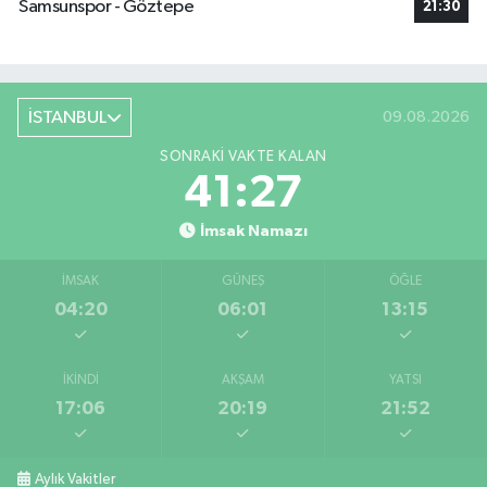
Samsunspor - Göztepe
21:30
İSTANBUL
09.08.2026
SONRAKI VAKTE KALAN
41:26
İmsak Namazı
İMSAK
GÜNEŞ
ÖĞLE
04:20
06:01
13:15
İKINDI
AKŞAM
YATSI
17:06
20:19
21:52
Aylık Vakitler