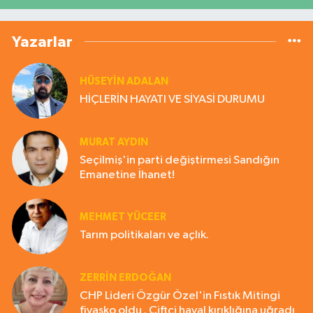
Yazarlar
HÜSEYIN ADALAN
HİÇLERİN HAYATI VE SİYASİ DURUMU
MURAT AYDIN
Seçilmiş'in parti değiştirmesi Sandığın
Emanetine İhanet!
MEHMET YÜCEER
Tarım politikaları ve açlık.
ZERRIN ERDOĞAN
CHP Lideri Özgür Özel'in Fıstık Mitingi
fiyasko oldu . Çiftçi hayal kırıklığına uğradı