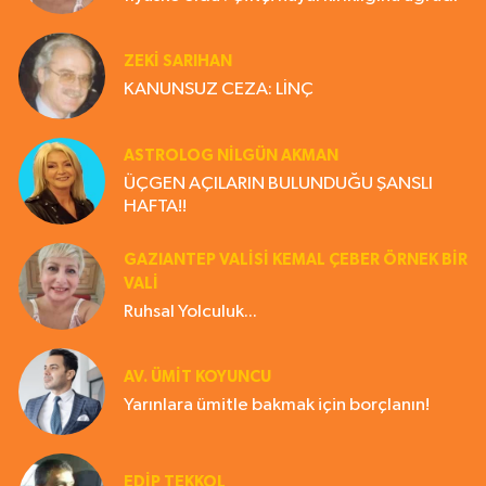
ZEKI SARIHAN
KANUNSUZ CEZA: LİNÇ
ASTROLOG NILGÜN AKMAN
ÜÇGEN AÇILARIN BULUNDUĞU ŞANSLI
HAFTA!!
GAZIANTEP VALISI KEMAL ÇEBER ÖRNEK BİR
VALİ
Ruhsal Yolculuk...
AV. ÜMIT KOYUNCU
Yarınlara ümitle bakmak için borçlanın!
EDIP TEKKOL