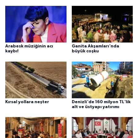
Arabesk müziğinin acı
Ganita Akşamları'nda
kaybı!
büyük coşku
Kırsal yollara neşter
Denizli'de 160 milyon TL'lik
alt ve üstyapı yatırımı