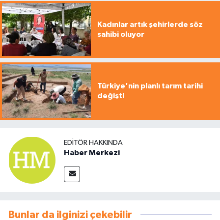
Kadınlar artık şehirlerde söz
sahibi oluyor
Türkiye'nin planlı tarım tarihi
değişti
EDITÖR HAKKINDA
Haber Merkezi
Bunlar da ilginizi çekebilir