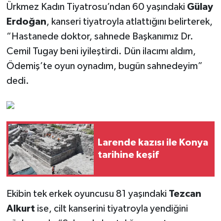
Ürkmez Kadın Tiyatrosu’ndan 60 yaşındaki
Gülay
Erdoğan
, kanseri tiyatroyla atlattığını belirterek,
“Hastanede doktor, sahnede Başkanımız Dr.
Cemil Tugay beni iyileştirdi. Dün ilacımı aldım,
Ödemiş’te oyun oynadım, bugün sahnedeyim”
dedi.
Larende kazısı ile Konya
tarihine keşif
Ekibin tek erkek oyuncusu 81 yaşındaki
Tezcan
Alkurt
ise, cilt kanserini tiyatroyla yendiğini