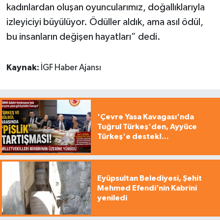
kadınlardan oluşan oyuncularımız, doğallıklarıyla
izleyiciyi büyülüyor. Ödüller aldık, ama asıl ödül,
bu insanların değişen hayatları” dedi.
Kaynak:
İGF Haber Ajansı
'Çevre Yasa Kavagası'nda
Tuğrul Türkeş'den, Ayyüce
Türkeş'e destek!...
Eyüpsultan Belediyesi, Şehit
Mehmed Efendi’nin Kabrini
yeniledi