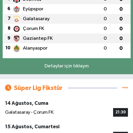
6
Eyüpspor
0
0
7
Galatasaray
0
0
8
Çorum FK
0
0
9
Gaziantep FK
0
0
10
Alanyaspor
0
0
Detaylar için tıklayın
Süper Lig Fikstür
14 Ağustos, Cuma
Galatasaray - Çorum FK
21:30
15 Ağustos, Cumartesi