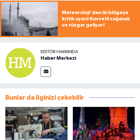
Meteoroloji'den iki bölgeye
kritik uyarı! Kuvvetli sağanak
ve rüzgar geliyor!
EDITÖR HAKKINDA
Haber Merkezi
Bunlar da ilginizi çekebilir