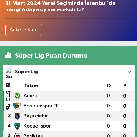
31 Mart 2024 Yerel Seçiminde İstanbul'da
hangi Adaya oy vereceksiniz?
Ankete Katıl
Süper Lig Puan Durumu
Süper Lig
#
Takım
O
P
1
Amed
0
0
2
Erzurumspor FK
0
0
3
Başakşehir
0
0
4
Kocaelispor
0
0
5
Beşiktaş
0
0