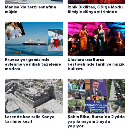
Manisa'da terzi esnafına
İznik Dikilitaş, Gölge Modu
müjde
filmiyle ‎dünya vitrininde
Kruvaziyer gemisinde
Uluslararası Bursa
evlenme ve nikah tazeleme
Festivali'nde tarih ve müzik
modası
buluştu
Larende kazısı ile Konya
Şahin Biba, Bursa'da 2 yılda
tarihine keşif
yapılamayanı 5 ayda
yapıyor