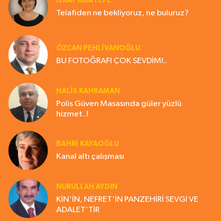
İLKAY KUMTEPE
Telafiden ne bekliyoruz, ne buluruz?
ÖZCAN PEHLİVANOĞLU
BU FOTOĞRAFI ÇOK SEVDİM!..
HALIS KAHRAMAN
Polis Güven Masasında güler yüzlü
hizmet..!
BAHRI KAYAOĞLU
Kanal altı çalışması
NURULLAH AYDIN
KİN'İN, NEFRET'İN PANZEHİRİ SEVGİ VE
ADALET'TİR