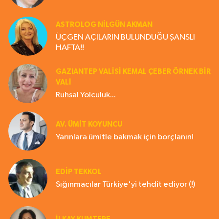
ASTROLOG NILGÜN AKMAN
ÜÇGEN AÇILARIN BULUNDUĞU ŞANSLI
HAFTA!!
GAZIANTEP VALISI KEMAL ÇEBER ÖRNEK BİR
VALİ
Ruhsal Yolculuk...
AV. ÜMIT KOYUNCU
Yarınlara ümitle bakmak için borçlanın!
EDIP TEKKOL
Sığınmacılar Türkiye'yi tehdit ediyor (!)