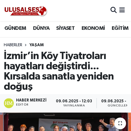
GÜNDEM
Hava Durumu
GÜNDEM
DÜNYA
SİYASET
EKONOMİ
EĞİTİM
DÜNYA
Trafik Durumu
HABERLER
YAŞAM
SİYASET
Süper Lig Puan Durumu ve Fikstür
İzmir’in Köy Tiyatroları
hayatları değiştirdi...
EKONOMİ
Tüm Manşetler
Kırsalda sanatla yeniden
EĞİTİM
Son Dakika Haberleri
doğuş
SAĞLIK
Haber Arşivi
HABER MERKEZI
09.06.2025 - 12:03
09.06.2025 - 1
EDITÖR
YAYINLANMA
GÜNCELLEM
MAGAZİN
SPOR