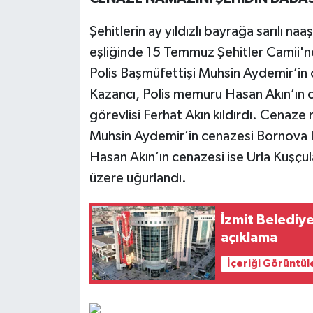
Şehitlerin ay yıldızlı bayrağa sarılı naa
eşliğinde 15 Temmuz Şehitler Camii'ne 
Polis Başmüfettişi Muhsin Aydemir’in 
Kazancı, Polis memuru Hasan Akın’ın c
görevlisi Ferhat Akın kıldırdı. Cenaz
Muhsin Aydemir’in cenazesi Bornova Iş
Hasan Akın’ın cenazesi ise Urla Kuşçu
üzere uğurlandı.
İzmit Belediy
açıklama
İçeriği Görüntül