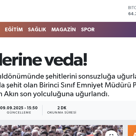
64.
DO
47,
EU
55
EĞİTİM
SAĞLIK
MAGAZİN
SPOR
STE
64,
GRA
651
tlerine veda!
BİS
13.
ıldönümünde şehitlerini sonsuzluğa uğurlad
 şehit olan Birinci Sınıf Emniyet Müdürü P
n Akın son yolculuğuna uğurlandı.
09.09.2025 - 15:50
2 DK
GÜNCELLEME
OKUNMA SÜRESI