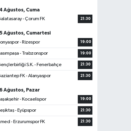
4 Ağustos, Cuma
alatasaray - Çorum FK
21:30
5 Ağustos, Cumartesi
onyaspor - Rizespor
19:00
asımpaşa - Trabzonspor
19:00
ençlerbirliği S.K. - Fenerbahçe
21:30
aziantep FK - Alanyaspor
21:30
6 Ağustos, Pazar
aşakşehir - Kocaelispor
19:00
eşiktaş - Eyüpspor
21:30
med - Erzurumspor FK
21:30