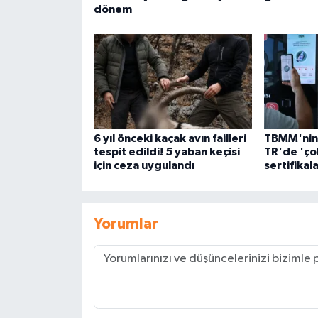
dönem
6 yıl önceki kaçak avın failleri
TBMM'nin 
tespit edildi! 5 yaban keçisi
TR'de 'çok
için ceza uygulandı
sertifikala
Yorumlar