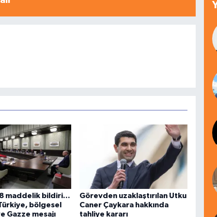
alı
 maddelik bildiri...
Görevden uzaklaştırılan Utku
Türkiye, bölgesel
Caner Çaykara hakkında
ve Gazze mesajı
tahliye kararı