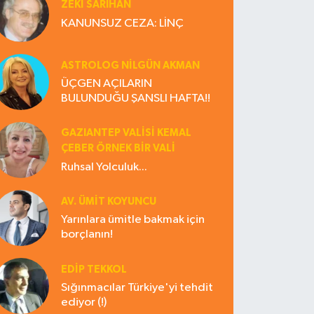
ZEKI SARIHAN
KANUNSUZ CEZA: LİNÇ
ASTROLOG NILGÜN AKMAN
ÜÇGEN AÇILARIN
BULUNDUĞU ŞANSLI HAFTA!!
GAZIANTEP VALISI KEMAL
ÇEBER ÖRNEK BİR VALİ
Ruhsal Yolculuk...
AV. ÜMIT KOYUNCU
Yarınlara ümitle bakmak için
borçlanın!
EDIP TEKKOL
Sığınmacılar Türkiye'yi tehdit
ediyor (!)