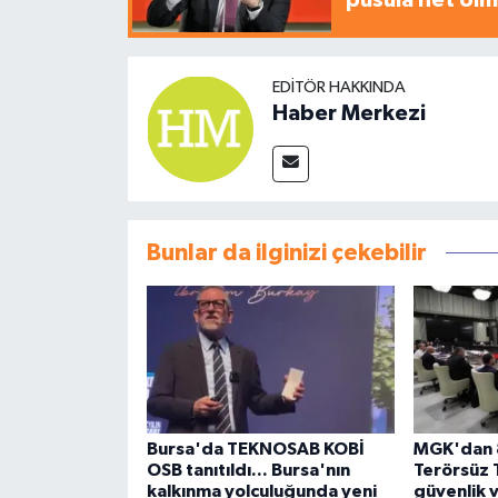
pusula net olm
EDITÖR HAKKINDA
Haber Merkezi
Bunlar da ilginizi çekebilir
Bursa'da TEKNOSAB KOBİ
MGK'dan 8
OSB tanıtıldı... Bursa'nın
Terörsüz 
kalkınma yolculuğunda yeni
güvenlik 