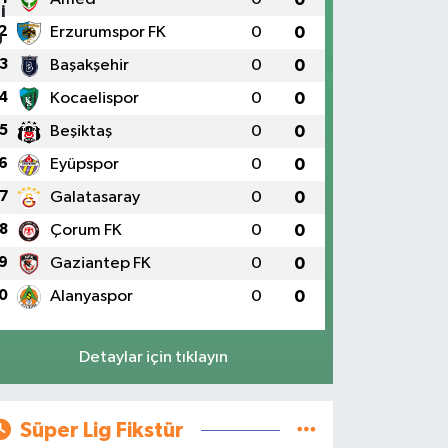
2
Erzurumspor FK
0
0
3
Başakşehir
0
0
4
Kocaelispor
0
0
5
Beşiktaş
0
0
6
Eyüpspor
0
0
7
Galatasaray
0
0
8
Çorum FK
0
0
9
Gaziantep FK
0
0
0
Alanyaspor
0
0
Detaylar için tıklayın
Süper Lig Fikstür