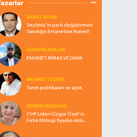
Yazarlar
MURAT AYDIN
Seçilmiş'in parti değiştirmesi
Sandığın Emanetine İhanet!
HÜSEYIN ADALAN
EMANET MİRAS VE DAVA
MEHMET YÜCEER
Tarım politikaları ve açlık.
ZERRIN ERDOĞAN
CHP Lideri Özgür Özel'in
Fıstık Mitingi fiyasko oldu .
Çiftçi hayal kırıklığına uğradı