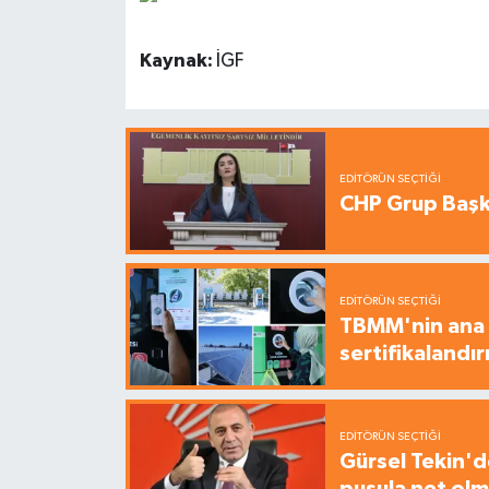
Kaynak:
İGF
EDITÖRÜN SEÇTIĞI
CHP Grup Başka
EDITÖRÜN SEÇTIĞI
TBMM'nin ana b
sertifikalandırı
EDITÖRÜN SEÇTIĞI
Gürsel Tekin'de