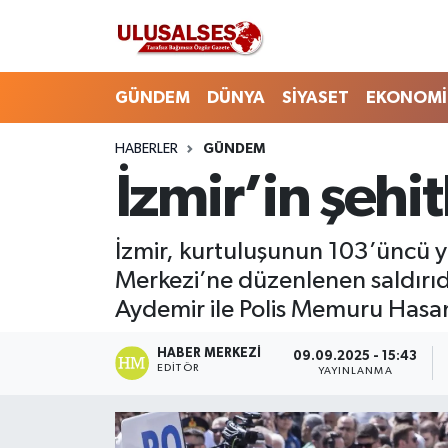
GÜNDEM
Hava Durumu
GÜNDEM
DÜNYA
SİYASET
EKONOMİ
DÜNYA
Trafik Durumu
HABERLER
GÜNDEM
İzmir’in şehi
SİYASET
Süper Lig Puan Durumu ve Fikstür
EKONOMİ
Tüm Manşetler
İzmir, kurtuluşunun 103’üncü y
Merkezi’ne düzenlenen saldırıda
EĞİTİM
Son Dakika Haberleri
Aydemir ile Polis Memuru Hasa
SAĞLIK
Haber Arşivi
HABER MERKEZI
09.09.2025 - 15:43
EDITÖR
YAYINLANMA
MAGAZİN
SPOR