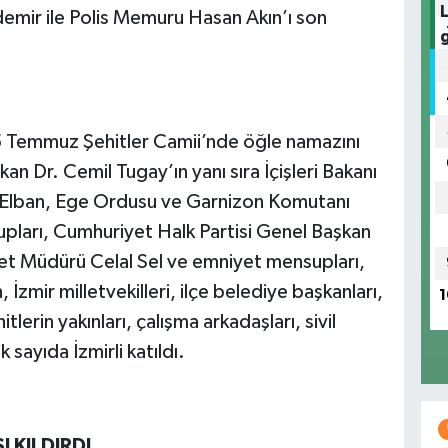
emir ile Polis Memuru Hasan Akın’ı son
5 Temmuz Şehitler Camii’nde öğle namazını
n Dr. Cemil Tugay’ın yanı sıra İçişleri Bakanı
man Elban, Ege Ordusu ve Garnizon Komutanı
pları, Cumhuriyet Halk Partisi Genel Başkan
yet Müdürü Celal Sel ve emniyet mensupları,
İzmir milletvekilleri, ilçe belediye başkanları,
1
hitlerin yakınları, çalışma arkadaşları, sivil
 sayıda İzmirli katıldı.
 KILDIRDI