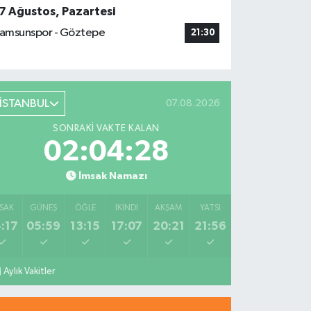
7 Ağustos, Pazartesi
amsunspor - Göztepe
21:30
İSTANBUL
07.08.2026
SONRAKI VAKTE KALAN
02:04:27
İmsak Namazı
SAK
GÜNEŞ
ÖĞLE
İKINDI
AKŞAM
YATSI
:17
05:59
13:15
17:07
20:21
21:56
Aylık Vakitler