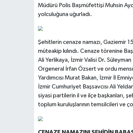
Müdürü Polis Başmüfettişi Muhsin Ayd
yolculuğuna uğurladı.
Şehitlerin cenaze namazı, Gaziemir 1
müteakip kılındı. Cenaze törenine Başka
Ali Yerlikaya, İzmir Valisi Dr. Süley
Orgeneral İrfan Özsert ve ordu mensu
Yardımcısı Murat Bakan, İzmir İl Emni
İzmir Cumhuriyet Başsavcısı Ali Yeldan, 
siyasi partilerin il ve ilçe başkanları, şe
toplum kuruluşlarının temsilcileri ve çok
CENAZE NAMAZINI ŞEHİDİN BABASI