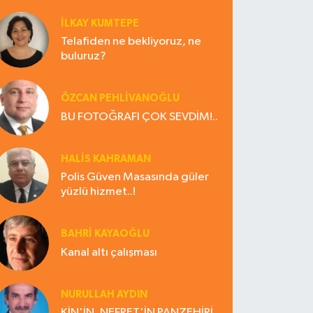
İLKAY KUMTEPE
Telafiden ne bekliyoruz, ne
buluruz?
ÖZCAN PEHLİVANOĞLU
BU FOTOĞRAFI ÇOK SEVDİM!..
HALIS KAHRAMAN
Polis Güven Masasında güler
yüzlü hizmet..!
BAHRI KAYAOĞLU
Kanal altı çalışması
NURULLAH AYDIN
KİN'İN, NEFRET'İN PANZEHİRİ