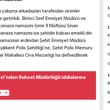
1
şı çalışma arkadaşları tarafından sirenler
G
getirildi. Birinci Sınıf Emniyet Müdürü ve
cenaze namazını İzmir İl Müftüsü Sinan
1
enaze namazını ise şehidin babası emekli din
K
e namazının ardından Şehit Emniyet Müdürü
K
ıkkent Polis Şehitliği’ne, Şehit Polis Memuru
G
lar Mahallesi Ova Mezarlığı’na defnedilmek
G
1
esi'nden Ruhsat Müdürlüğü iddialarına
B
B
e
A