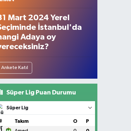
31 Mart 2024 Yerel
Seçiminde İstanbul'da
hangi Adaya oy
vereceksiniz?
Ankete Katıl
Süper Lig Puan Durumu
Süper Lig
#
Takım
O
P
1
Amed
0
0