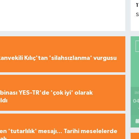
1
S
nvekili Kılıç'tan 'silahsızlanma' vurgusu
inası YES-TR'de 'çok iyi' olarak
İM
ldı
04
n 'tutarlılık' mesajı... Tarihi meselelerde