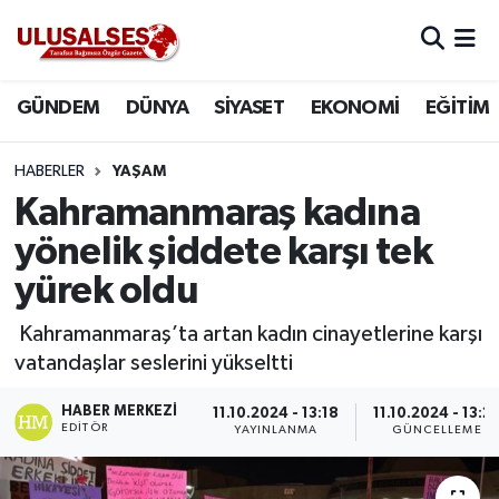
GÜNDEM
Hava Durumu
GÜNDEM
DÜNYA
SİYASET
EKONOMİ
EĞİTİM
DÜNYA
Trafik Durumu
HABERLER
YAŞAM
SİYASET
Süper Lig Puan Durumu ve Fikstür
Kahramanmaraş kadına
yönelik şiddete karşı tek
EKONOMİ
Tüm Manşetler
yürek oldu
EĞİTİM
Son Dakika Haberleri
Kahramanmaraş’ta artan kadın cinayetlerine karşı
vatandaşlar seslerini yükseltti
SAĞLIK
Haber Arşivi
HABER MERKEZI
11.10.2024 - 13:18
11.10.2024 - 13:2
MAGAZİN
EDITÖR
YAYINLANMA
GÜNCELLEME
SPOR