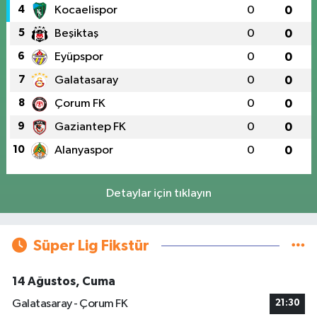
4
Kocaelispor
0
0
5
Beşiktaş
0
0
6
Eyüpspor
0
0
7
Galatasaray
0
0
8
Çorum FK
0
0
9
Gaziantep FK
0
0
10
Alanyaspor
0
0
Detaylar için tıklayın
Süper Lig Fikstür
14 Ağustos, Cuma
Galatasaray - Çorum FK
21:30