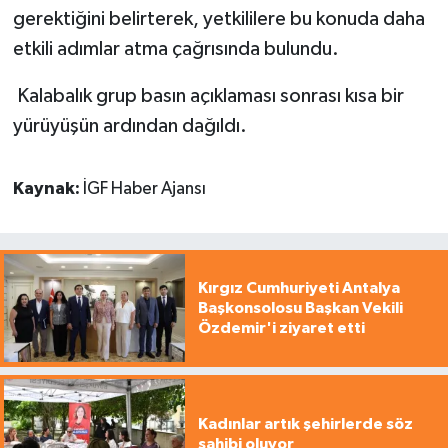
gerektiğini belirterek, yetkililere bu konuda daha
etkili adımlar atma çağrısında bulundu.
Kalabalık grup basın açıklaması sonrası kısa bir
yürüyüşün ardından dağıldı.
Kaynak:
İGF Haber Ajansı
Kırgız Cumhuriyeti Antalya
Başkonsolosu Başkan Vekili
Özdemir'i ziyaret etti
Kadınlar artık şehirlerde söz
sahibi oluyor