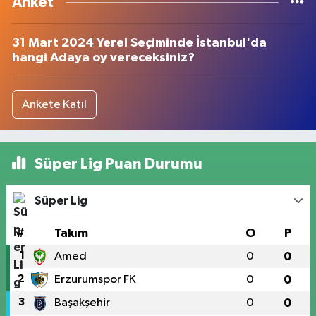
Anket
31 Mart 2024 Yerel Seçiminde İstanbul'da
hangi Adaya oy vereceksiniz?
Ankete Katıl
Süper Lig Puan Durumu
Süper Lig
#
Takım
O
P
1
Amed
0
0
2
Erzurumspor FK
0
0
3
Başakşehir
0
0