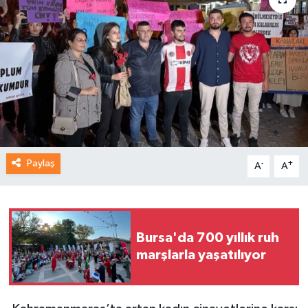
Paylaş
-
+
A
A
Bursa'da 700 yıllık ruh
marşlarla yaşatılıyor