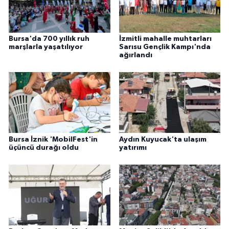
Bursa'da 700 yıllık ruh
İzmitli mahalle muhtarları
marşlarla yaşatılıyor
Sarısu Gençlik Kampı'nda
ağırlandı
Bursa İznik 'MobilFest'in
Aydın Kuyucak'ta ulaşım
üçüncü durağı oldu
yatırımı