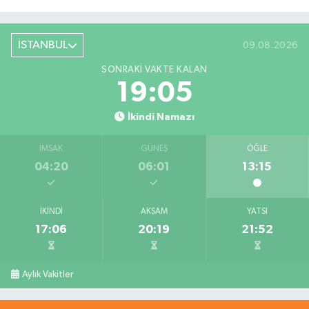
İSTANBUL
09.08.2026
SONRAKI VAKTE KALAN
19:05
İkindi Namazı
İMSAK
GÜNEŞ
ÖĞLE
04:20
06:01
13:15
İKINDI
AKŞAM
YATSI
17:06
20:19
21:52
Aylık Vakitler