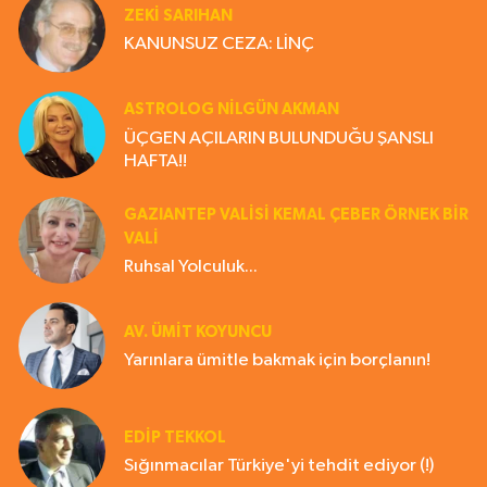
ZEKI SARIHAN
KANUNSUZ CEZA: LİNÇ
ASTROLOG NILGÜN AKMAN
ÜÇGEN AÇILARIN BULUNDUĞU ŞANSLI
HAFTA!!
GAZIANTEP VALISI KEMAL ÇEBER ÖRNEK BİR
VALİ
Ruhsal Yolculuk...
AV. ÜMIT KOYUNCU
Yarınlara ümitle bakmak için borçlanın!
EDIP TEKKOL
Sığınmacılar Türkiye'yi tehdit ediyor (!)