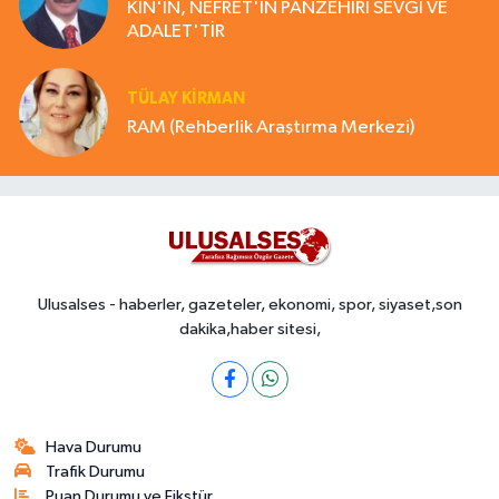
KİN'İN, NEFRET'İN PANZEHİRİ SEVGİ VE
ADALET'TİR
TÜLAY KİRMAN
RAM (Rehberlik Araştırma Merkezi)
Ulusalses - haberler, gazeteler, ekonomi, spor, siyaset,son
dakika,haber sitesi,
Hava Durumu
Trafik Durumu
Puan Durumu ve Fikstür